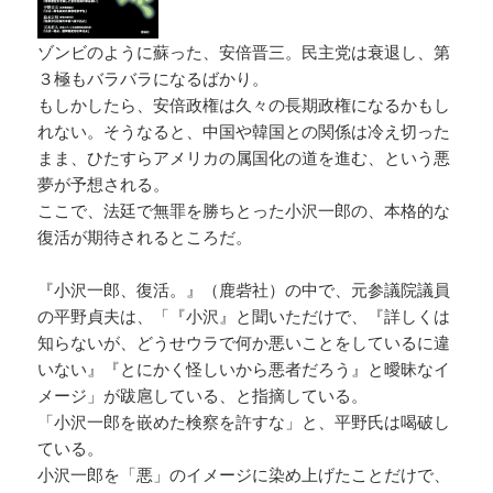
ゾンビのように蘇った、安倍晋三。民主党は衰退し、第
３極もバラバラになるばかり。
もしかしたら、安倍政権は久々の長期政権になるかもし
れない。そうなると、中国や韓国との関係は冷え切った
まま、ひたすらアメリカの属国化の道を進む、という悪
夢が予想される。
ここで、法廷で無罪を勝ちとった小沢一郎の、本格的な
復活が期待されるところだ。
『小沢一郎、復活。』（鹿砦社）の中で、元参議院議員
の平野貞夫は、「『小沢』と聞いただけで、『詳しくは
知らないが、どうせウラで何か悪いことをしているに違
いない』『とにかく怪しいから悪者だろう』と曖昧なイ
メージ」が跋扈している、と指摘している。
「小沢一郎を嵌めた検察を許すな」と、平野氏は喝破し
ている。
小沢一郎を「悪」のイメージに染め上げたことだけで、