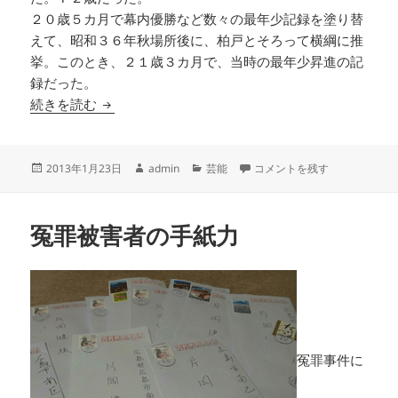
２０歳５カ月で幕内優勝など数々の最年少記録を塗り替
えて、昭和３６年秋場所後に、柏戸とそろって横綱に推
挙。このとき、２１歳３カ月で、当時の最年少昇進の記
録だった。
昭和の名横綱、大鵬こと納谷幸喜氏が逝去
続きを読む
投
作
カ
昭和の名横綱、大鵬こと納谷幸
2013年1月23日
admin
芸能
コメントを残す
稿
成
テ
日:
者
ゴ
リ
冤罪被害者の手紙力
ー
冤罪事件に