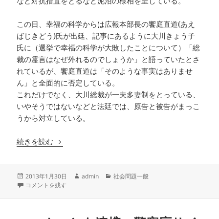
など対抗措置をとるなど泥沼の様相を呈している。
この日、幸福の科学からは広報本部長の饗庭直道(あえ
ばじきどう)氏が出廷、記事にあるように大川きょう子
氏に（選挙で幸福の科学が大敗したことについて）「総
裁の霊言はなぜ外れるのでしょうか」と語っていたとさ
れているが、饗庭直道は「そのような事実はありませ
ん」と全面的に否定している。
これだけでなく、大川総裁が一夫多妻制をとっている、
いやそうではないなどと法廷では、原告と被告がまっこ
うから対立している。
法廷ウォッチング [新潮社VS幸福の科学]編
続きを読む
投
作
カ
2013年1月30日
admin
社会問題一般
稿
法廷ウォッチング [新潮社VS幸福の科学]編 に
成
テ
コメントを残す
日:
者
ゴ
リ
ー