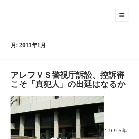
メニュ
ーとウ
ィジェ
ット
月:
2013年1月
アレフＶＳ警視庁訴訟、控訴審
こそ「真犯人」の出廷はなるか
１９９５年