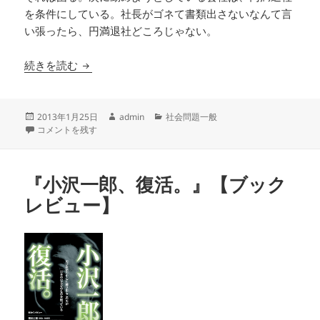
を条件にしている。社長がゴネて書類出さないなんて言
い張ったら、円満退社どころじゃない。
社長が夜逃げ！ あるＩＴ企業社員の手記 （７
続きを読む
投
作
カ
2013年1月25日
admin
社会問題一般
稿
社長が夜逃げ！ あるＩＴ企業社員の手記 （７） に
成
テ
コメントを残す
日:
者
ゴ
リ
ー
『小沢一郎、復活。』【ブック
レビュー】