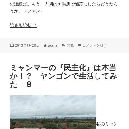
の連続だ。もう、大関は１場所で陥落にしたらどうだろ
うか」（ファン）
最弱横綱、日馬富士よ、大相撲を盛り返せ
続きを読む
投
作
カ
最弱横綱、日馬富士よ、大相撲
2013年1月28日
admin
芸能
コメントを残す
稿
成
テ
日:
者
ゴ
リ
ミャンマーの『民主化』は本当
ー
か！？ ヤンゴンで生活してみ
た ８
私のミャン