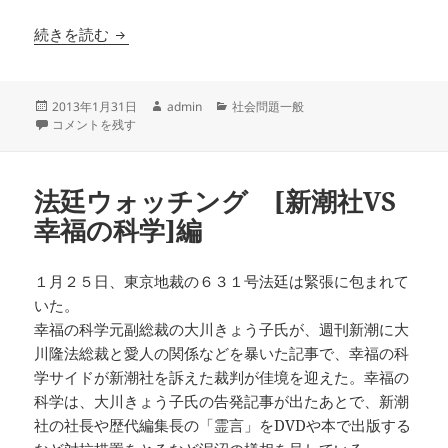
アレフＶＳ警視庁訴訟、控訴審こそ「真犯人」の
続きを読む
投
作
カ
2013年1月31日
admin
社会問題一般
稿
アレフＶＳ警視庁訴訟、控訴審こそ「真犯人」の出廷はなるか に
成
テ
コメントを残す
日:
者
ゴ
リ
ー
法廷ウォッチング [新潮社VS
幸福の科学]編
１月２５日、東京地裁の６３１号法廷は緊張に包まれて
いた。
幸福の科学元副総裁の大川きょう子氏が、週刊新潮に大
川隆法総裁と愛人の関係などを暴いた記事で、幸福の科
学サイドが新潮社を訴えた裁判が佳境を迎えた。幸福の
科学は、大川きょう子氏の告発記事が出たあとで、新潮
社の社長や歴代編集長の「霊言」をDVDや本で出版する