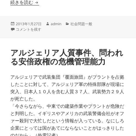
ミャンマーの『民主化』は本当か！？ ヤンゴン
続きを読む
投
作
カ
2013年1月27日
admin
社会問題一般
稿
ミャンマーの『民主化』は本当か！？ ヤンゴンで生活してみた ８ に
成
テ
コメントを残す
日:
者
ゴ
リ
ー
アルジェリア人質事件、問われ
る安倍政権の危機管理能力
アルジェリアで武装集団『覆面旅団』がプラントを占拠
したことに対して、アルジェリア軍の特殊部隊が現場に
突入、日本人１０人を含む人質３７人、武装勢力２９人
が死亡した。
「今さらながら、中東での建築作業やプラントが危険だ
と判明した。イギリスやアメリカの武装警備会社がオフ
ァー殺到で大忙しだという情報が入っている。なにしろ
企業にとっては国があてにならないことがはっきりした
のだから」（外電記者）