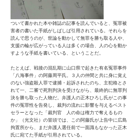
ついて書かれた本や雑誌の記事を読んでいると、冤罪被
害者の書いた手紙がしばしば引用されている。それらを
読んで思うのが、世論を動かして無罪を勝ち取る人や、
支援の輪が広がっている人は多くの場合、人の心を動か
すような手紙を書いている、ということだ。
たとえば、戦後の混乱期に山口県で起きた有名冤罪事件
「八海事件」の阿藤周平氏。３人の仲間と共に身に覚え
のない強盗殺人罪で逮捕・起訴されたのち、主犯格とさ
れて一、二審で死刑判決を受けながら、最終的に無罪判
決を勝ち取った人物だ。弁護人の正木ひろし氏がこの事
件の冤罪性を告発し、裁判の流れに影響を与えるベスト
セラーとなった「裁判官 人の命は権力で奪えるもの
か」（光文社）の冒頭では、この阿藤氏が上告中に広島
拘置所から、まだ弁護人選任前で一面識もなかった正木
氏に宛てた手紙が引用されている。