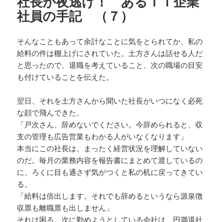
社長が夜逃げ！ あるＩＴ企業
社員の手記 （７）
そんなこともあって余計なことに気をとられてか、私の
給料の件は棚上げにされていた。土方さんは話せる人だ
と思ったので、退職を考えていること、次の職場の目安
も付けていることを伝えた。
翌日、それを土方さんから聞いた社長がいつになく必死
な顔で飛んできた。
「戸次さん、辞めないでください。今辞められると、収
支の管理も広告営業もわかる人がいなくなります」
本当にこの社長は、まったく経営状況を理解していない
のだ。毎月の業務内容を報告書にまとめて渡しているの
に、ろくに目も通さず気がつくと私の机に戻ってきてい
る。
「給料は倍出します。それでも辞めるというなら源泉徴
収票も離職票も出しません」
それは困る。次に勤めようとしている会社は、円満退社