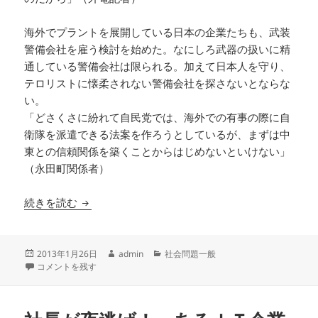
海外でプラントを展開している日本の企業たちも、武装
警備会社を雇う検討を始めた。なにしろ武器の扱いに精
通している警備会社は限られる。加えて日本人を守り、
テロリストに懐柔されない警備会社を探さないとならな
い。
「どさくさに紛れて自民党では、海外での有事の際に自
衛隊を派遣できる法案を作ろうとしているが、まずは中
東との信頼関係を築くことからはじめないといけない」
（永田町関係者）
アルジェリア人質事件、問われる安倍政権の危機
続きを読む
投
作
カ
2013年1月26日
admin
社会問題一般
稿
アルジェリア人質事件、問われる安倍政権の危機管理能力 に
成
テ
コメントを残す
日:
者
ゴ
リ
ー