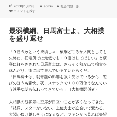
投
作
カ
2013年1月29日
admin
社会問題一般
稿
ハッカーとも連携、警察庁サイバー犯罪捜査の窮地 に
成
テ
コメントを残す
日:
者
ゴ
リ
ー
最弱横綱、日馬富士よ、大相撲
を盛り返せ
「９勝６敗という成績じゃ、横綱どころか大関としても
失格だ。初場所では最低でも１０勝はしてほしい」と横
審に釘をさされた日馬富士は、さっそく熱が出て稽古を
休んだり、街に出て遊んでいるていたらくだ。
「日馬富士は、朝青龍の影響を強く受けているから、遊
びのほうも豪快。夜、スナックで１００万使うなんてい
う派手な話も伝わってきている」（大相撲関係者）
大相撲の観客席に空席が目立つことが多くなってきた。
「結局、スターがいない。上位力士が立会いで変わる、
大関が負け越しそうになるなど、ファンから見れば失望