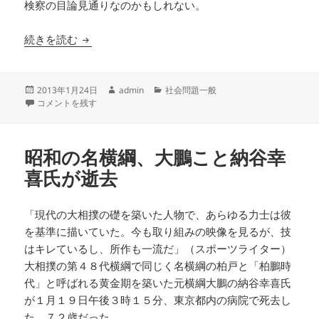
検察の目論見通りなのかもしれない。
『小沢一郎、復活。』【ブックレビュー】
続きを読む
投
作
カ
2013年1月24日
admin
社会問題一般
稿
『小沢一郎、復活。』【ブックレビュー】 に
成
テ
コメントを残す
日:
者
ゴ
リ
ー
昭和の名横綱、大鵬こと納谷幸
喜氏が逝去
「現代の大相撲の礎を築いた人物で、あらゆる力士は彼
を基準に描いていた。今も取り組みの映像を見るが、技
はキレているし、所作も一流だ」（スポーツライター）
大相撲の第４８代横綱で同じく名横綱の柏戸と「柏鵬時
代」と呼ばれる黄金期を築いた元横綱大鵬の納谷幸喜氏
が１月１９日午後３時１５分、東京都内の病院で死去し
た。７２歳だった。