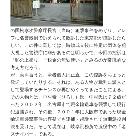
の国松孝次警察庁長官（当時）狙撃事件をめぐり、アレ
フに名誉毀損で訴えられて敗訴した東京都が控訴したら
しい。この件に関しては、時効成立後に特定の団体を犯
人視した警視庁に非があるのは明らかで、今回の控訴は
「恥の上塗り」「税金の無駄使い」とみるのが常識的な
考え方だろう。
が、実を言うと、筆者個人は正直、この控訴をちょっと
歓迎していたりする。それは、ある人物が裁判に証人と
して登場するチャンスが再びめぐってきたことによる。
その人物とは、中村泰（ひろし）氏。中村氏は７２歳だ
った２００２年、名古屋市で現金輸送車を襲撃して現行
犯逮捕され、その後、２００１年に大阪市であった現金
輸送車襲撃事件の容疑でも逮捕・起訴されて無期懲役判
決を受けた。そして現在は、岐阜刑務所で服役中の「老
スナイパー」である。