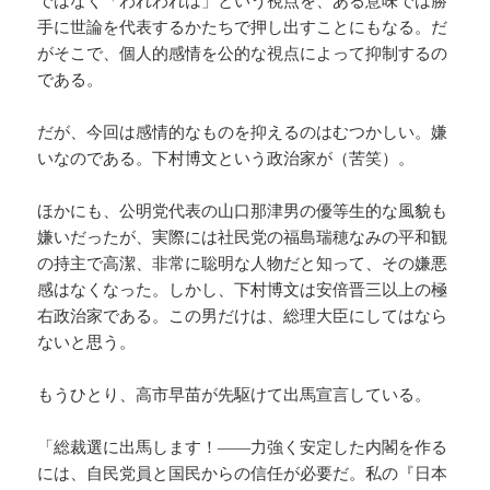
ではなく「われわれは」という視点を、ある意味では勝
手に世論を代表するかたちで押し出すことにもなる。だ
がそこで、個人的感情を公的な視点によって抑制するの
である。
だが、今回は感情的なものを抑えるのはむつかしい。嫌
いなのである。下村博文という政治家が（苦笑）。
ほかにも、公明党代表の山口那津男の優等生的な風貌も
嫌いだったが、実際には社民党の福島瑞穂なみの平和観
の持主で高潔、非常に聡明な人物だと知って、その嫌悪
感はなくなった。しかし、下村博文は安倍晋三以上の極
右政治家である。この男だけは、総理大臣にしてはなら
ないと思う。
もうひとり、高市早苗が先駆けて出馬宣言している。
「総裁選に出馬します！――力強く安定した内閣を作る
には、自民党員と国民からの信任が必要だ。私の『日本