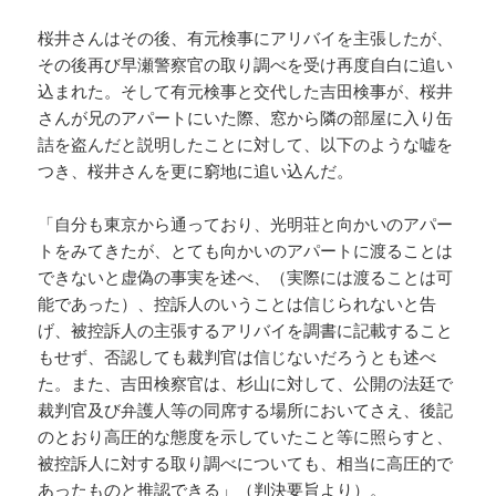
桜井さんはその後、有元検事にアリバイを主張したが、
その後再び早瀬警察官の取り調べを受け再度自白に追い
込まれた。そして有元検事と交代した吉田検事が、桜井
さんが兄のアパートにいた際、窓から隣の部屋に入り缶
詰を盗んだと説明したことに対して、以下のような嘘を
つき、桜井さんを更に窮地に追い込んだ。
「自分も東京から通っており、光明荘と向かいのアパー
トをみてきたが、とても向かいのアパートに渡ることは
できないと虚偽の事実を述べ、（実際には渡ることは可
能であった）、控訴人のいうことは信じられないと告
げ、被控訴人の主張するアリバイを調書に記載すること
もせず、否認しても裁判官は信じないだろうとも述べ
た。また、吉田検察官は、杉山に対して、公開の法廷で
裁判官及び弁護人等の同席する場所においてさえ、後記
のとおり高圧的な態度を示していたこと等に照らすと、
被控訴人に対する取り調べについても、相当に高圧的で
あったものと推認できる」（判決要旨より）。