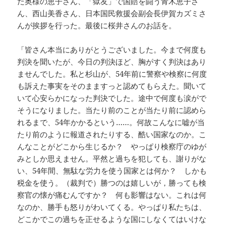
た奥様の恵子さん、「獄友」で国賠を闘う青木恵子さ
ん、西山美香さん、日本国民救援会副会長伊賀カズミさ
んが挨拶を行った。最後に桜井さんのお話を。
「皆さん本当にありがとうございました。今まで何度も
判決を聞いたが、今日の判決ほど、胸がすく判決はあり
ませんでした。私と杉山が、54年前に警察や検察に何度
も訴えた事実をそのまますっと認めてもらえた。聞いて
いて心安らかになった判決でした。途中で何度も涙がで
そうになりました。当たり前のことが当たり前に認めら
れるまで、54年かかるという……。何故こんなに嘘が当
たり前のように報道されたりする、酷い国家なのか。こ
んなことがどこから生じるか？ やっぱり検察庁のゆが
みとしか思えません。平然と過ちを犯しても、謝りがな
い、54年間、無駄な労力を使う国家とは何か？ しかも
税金を使う。（裁判で）勝つのは嬉しいが，勝っても検
察官の懐が痛むんですか？ 何も影響はない。これは何
なのか、勝手も怒りがわいてくる。やっぱり私たちは、
どこかでこの過ちを正せるような国にしなくてはいけな