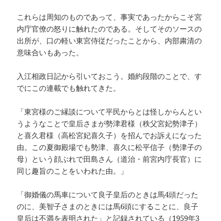
これらは周知のものであって、事実であったからこそ宮
内庁官僚の怒りに触れたのである。そしてそのソースの
出所が、口の軽い東宮侍従だったことから、内部粛清の
意味合いもあった。
入江相政日記から引いておこう。婚約段階のことで、す
でにこの連載でも触れてきた。
「東宮様のご縁談について平民からとは怪しからんとい
うようなことで皇后さまが勢津君様（秩父宮妃勢津子）
と喜久君様（高松宮妃喜久子）を招んでお訴えになった
由。この夏御殿場でも勢津、喜久に松平信子（勢津子の
母）という顔ぶれで田島さん（道治・前宮内庁長官）に
同じ趣旨のことをいわれた由。」
「御婚儀の馬車について良子皇后のときは馬4頭だった
のに、美智子さまのときには馬6頭にすることに、良子
皇后は不満を表明された」と記録されている（1959年3