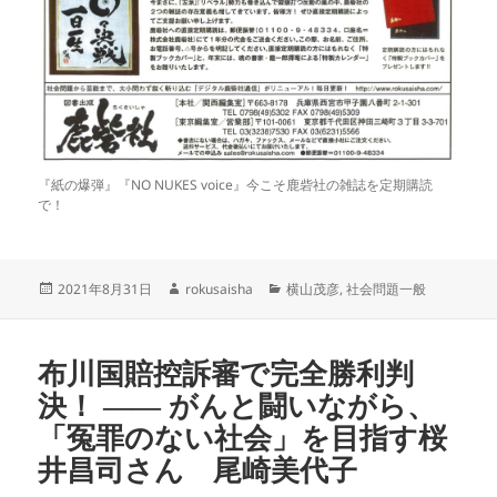
『紙の爆弾』『NO NUKES voice』今こそ鹿砦社の雑誌を定期購読
で！
投
作
カ
2021年8月31日
rokusaisha
横山茂彦
,
社会問題一般
稿
成
テ
日:
者
ゴ
リ
布川国賠控訴審で完全勝利判
ー
決！ ―― がんと闘いながら、
「冤罪のない社会」を目指す桜
井昌司さん 尾崎美代子