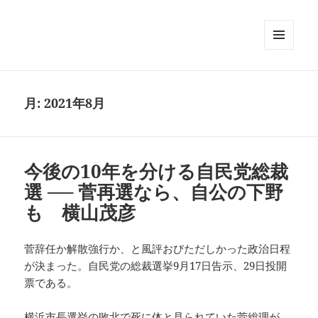
メニュ
ーとウ
ィジェ
ット
月:
2021年8月
今後の10年を分ける自民党総裁
選 ── 菅再選なら、自公の下野
も 横山茂彦
菅辞任か解散強行か、と風評おびただしかった政治日程
が決まった。自民党の総裁選挙9月17日告示、29日投開
票である。
横浜市長選挙の敗北で死に体と見られていた菅総理が、