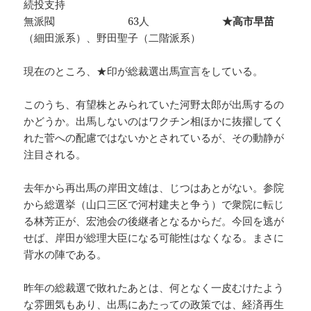
続投支持
無派閥 63人
★高市早苗
（細田派系）、野田聖子（二階派系）
現在のところ、★印が総裁選出馬宣言をしている。
このうち、有望株とみられていた河野太郎が出馬するの
かどうか。出馬しないのはワクチン相ほかに抜擢してく
れた菅への配慮ではないかとされているが、その動静が
注目される。
去年から再出馬の岸田文雄は、じつはあとがない。参院
から総選挙（山口三区で河村建夫と争う）で衆院に転じ
る林芳正が、宏池会の後継者となるからだ。今回を逃が
せば、岸田が総理大臣になる可能性はなくなる。まさに
背水の陣である。
昨年の総裁選で敗れたあとは、何となく一皮むけたよう
な雰囲気もあり、出馬にあたっての政策では、経済再生