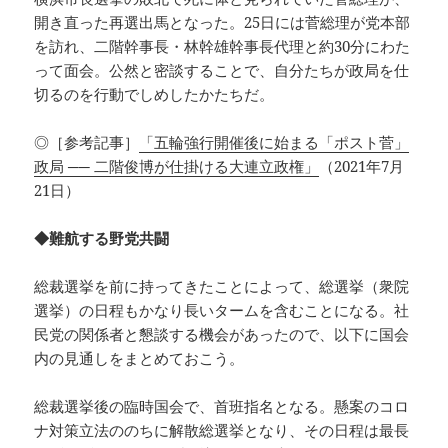
開き直った再選出馬となった。25日には菅総理が党本部
を訪れ、二階幹事長・林幹雄幹事長代理と約30分にわた
って面会。公然と密談することで、自分たちが政局を仕
切るのを行動でしめしたかたちだ。
◎［参考記事］
「五輪強行開催後に始まる「ポスト菅」
政局 ── 二階俊博が仕掛ける大連立政権」
（2021年7月
21日）
◆難航する野党共闘
総裁選挙を前に持ってきたことによって、総選挙（衆院
選挙）の日程もかなり長いタームを含むことになる。社
民党の関係者と懇談する機会があったので、以下に国会
内の見通しをまとめておこう。
総裁選挙後の臨時国会で、首班指名となる。懸案のコロ
ナ対策立法ののちに解散総選挙となり、その日程は最長