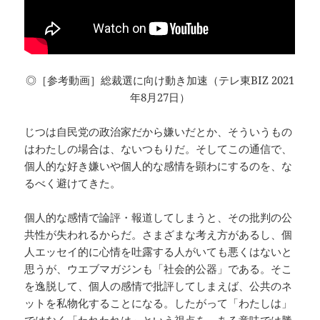
◎［参考動画］総裁選に向け動き加速（テレ東BIZ 2021
年8月27日）
じつは自民党の政治家だから嫌いだとか、そういうもの
はわたしの場合は、ないつもりだ。そしてこの通信で、
個人的な好き嫌いや個人的な感情を顕わにするのを、な
るべく避けてきた。
個人的な感情で論評・報道してしまうと、その批判の公
共性が失われるからだ。さまざまな考え方があるし、個
人エッセイ的に心情を吐露する人がいても悪くはないと
思うが、ウエブマガジンも「社会的公器」である。そこ
を逸脱して、個人の感情で批評してしまえば、公共のネ
ットを私物化することになる。したがって「わたしは」