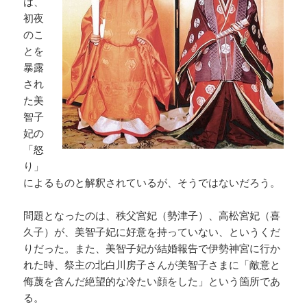
は、
初夜
のこ
とを
暴露
され
た美
智子
妃の
「怒
り」
によるものと解釈されているが、そうではないだろう。
問題となったのは、秩父宮妃（勢津子）、高松宮妃（喜
久子）が、美智子妃に好意を持っていない、というくだ
りだった。また、美智子妃が結婚報告で伊勢神宮に行か
れた時、祭主の北白川房子さんが美智子さまに「敵意と
侮蔑を含んだ絶望的な冷たい顔をした」という箇所であ
る。