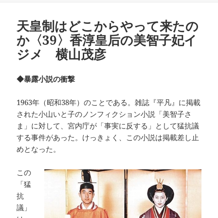
リ
ー
天皇制はどこからやって来たの
か〈39〉香淳皇后の美智子妃イ
ジメ 横山茂彦
◆暴露小説の衝撃
1963年（昭和38年）のことである。雑誌『平凡』に掲載
された小山いと子のノンフィクション小説「美智子さ
ま」に対して、宮内庁が「事実に反する」として猛抗議
する事件があった。けっきょく、この小説は掲載差し止
めとなった。
この
「猛
抗
議」