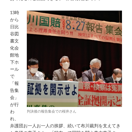
13時
から
日比
谷図
書文
化会
館地
下ホ
ール
で
「報
告集
会」
が行
わ
判決後の報告集会での桜井さん
れ、
弁護団お一人お一人の挨拶、続いて布川裁判を支えてき