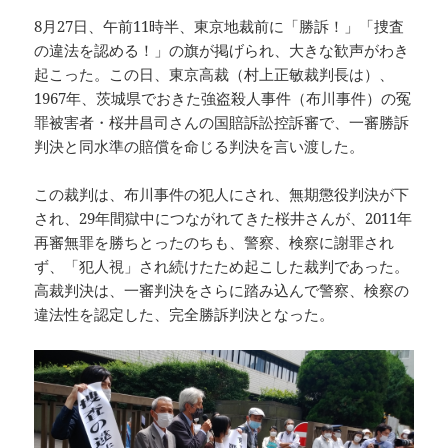
8月27日、午前11時半、東京地裁前に「勝訴！」「捜査
の違法を認める！」の旗が掲げられ、大きな歓声がわき
起こった。この日、東京高裁（村上正敏裁判長は）、
1967年、茨城県でおきた強盗殺人事件（布川事件）の冤
罪被害者・桜井昌司さんの国賠訴訟控訴審で、一審勝訴
判決と同水準の賠償を命じる判決を言い渡した。
この裁判は、布川事件の犯人にされ、無期懲役判決が下
され、29年間獄中につながれてきた桜井さんが、2011年
再審無罪を勝ちとったのちも、警察、検察に謝罪され
ず、「犯人視」され続けたため起こした裁判であった。
高裁判決は、一審判決をさらに踏み込んで警察、検察の
違法性を認定した、完全勝訴判決となった。