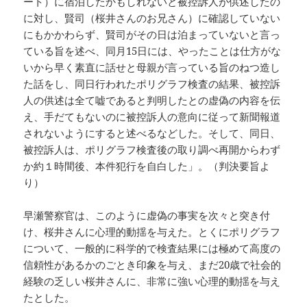
ート）に宿泊したかもしれないと被控訴人が供述したの
に対し、賢司（桜井さんのお兄さん）に確認していない
にもかかわらず、賢司がその日は泊まっていないと言っ
ている旨を述べ、同月15日には、やったことは仕方がな
いから早く素直に話せと母親が言っている旨のねつ造し
た話をし、同日行われたポリグラフ検査の結果、被控訴
人の供述は全て嘘であると判明したとの虚偽の内容を伝
え、手だてもないのに被控訴人の意向に従って新聞報道
されないようにすると述べるなどした。そして、同日、
被控訴人は、ポリグラフ検査後の取り調べ再開からわず
か約１時間後、本件犯行を自白した」。（判決要旨よ
り）
早瀬警察官は、このように虚偽の事実を次々と突き付
け、桜井さんに心理的動揺を与えた。とくにポリグラフ
について、一般的に科学的で検査結果には極めて高度の
信頼性があるかのごとき印象を与え、まだ20歳で社会的
経験の乏しい桜井さんに、非常に強い心理的動揺を与え
たとした。