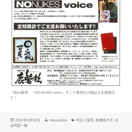
『紙の爆弾』『NO NUKES voice』今こそ鹿砦社の雑誌を定期購読
で！
投
作
カ
2021年8月30日
rokusaisha
司法と冤罪
,
尾﨑美代子
,
社
稿
成
テ
会問題一般
日:
者
ゴ