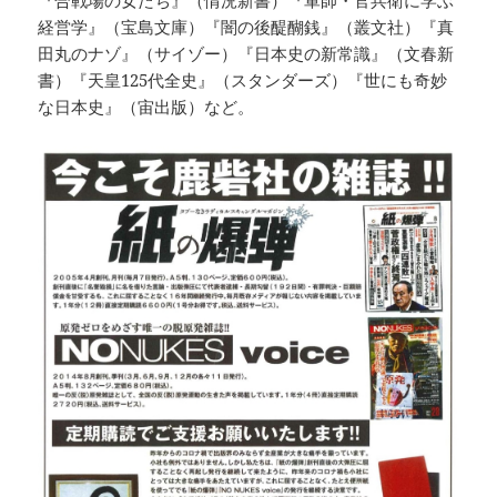
『合戦場の女たち』（情況新書）『軍師・官兵衛に学ぶ
経営学』（宝島文庫）『闇の後醍醐銭』（叢文社）『真
田丸のナゾ』（サイゾー）『日本史の新常識』（文春新
書）『天皇125代全史』（スタンダーズ）『世にも奇妙
な日本史』（宙出版）など。