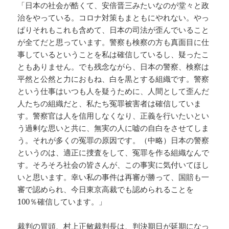
「日本の社会が酷くて、安倍晋三みたいなのが堂々と政
治をやっている。コロナ対策もまともにやれない。やっ
ぱりそれもこれも含めて、日本の司法が歪んでいること
が全てだと思っています。警察も検察の方も真面目に仕
事しているということを私は確信しているし、疑ったこ
ともありません。でも残念ながら、日本の警察、検察は
平然と公然と力におもね、白を黒とする組織です。警察
という仕事はいつも人を疑うために、人間として歪んだ
人たちの組織だと、私たち冤罪被害者は確信していま
す。警察官は人を信用しなくなり、正義を行いたいとい
う過剰な思いと共に、無実の人に嘘の自白をさせてしま
う。それが多くの冤罪の原因です。（中略）日本の警察
というのは、適正に捜査をして、冤罪を作る組織なんで
す。そろそろ社会の皆さんが、この事実に気付いてほし
いと思います。幸い私の事件は再審が勝って、国賠も一
審で認められ、今日東京高裁でも認められることを
100％確信しています。」
裁判の冒頭、村上正敏裁判長は、判決期日が延期になっ