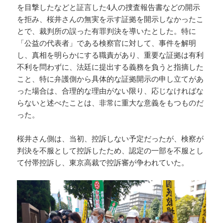
を目撃したなどと証言した4人の捜査報告書などの開示
を拒み、桜井さんの無実を示す証拠を開示しなかったこ
とで、裁判所の誤った有罪判決を導いたとした。特に
「公益の代表者」である検察官に対して、事件を解明
し、真相を明らかにする職責があり、重要な証拠は有利
不利を問わずに、法廷に提出する義務を負うと指摘した
こと、特に弁護側から具体的な証拠開示の申し立てがあ
った場合は、合理的な理由がない限り、応じなければな
らないと述べたことは、非常に重大な意義をもつものだ
った。
桜井さん側は、当初、控訴しない予定だったが、検察が
判決を不服として控訴したため、認定の一部を不服とし
て付帯控訴し、東京高裁で控訴審が争われていた。