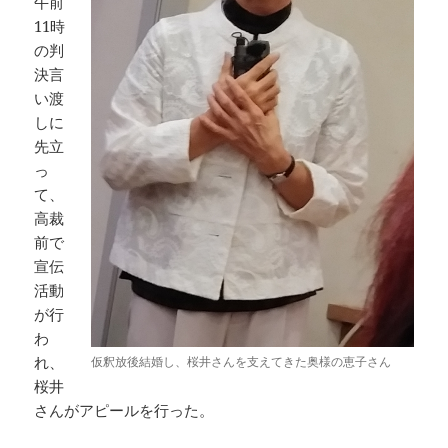
午前
11時
の判
決言
い渡
しに
先立
っ
て、
高裁
前で
宣伝
活動
が行
わ
れ、
仮釈放後結婚し、桜井さんを支えてきた奥様の恵子さん
桜井
さんがアピールを行った。