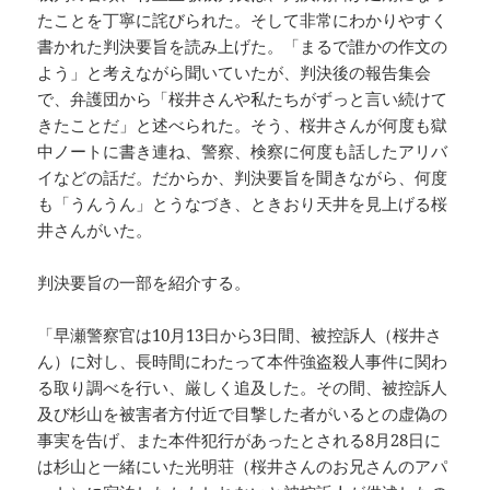
たことを丁寧に詫びられた。そして非常にわかりやすく
書かれた判決要旨を読み上げた。「まるで誰かの作文の
よう」と考えながら聞いていたが、判決後の報告集会
で、弁護団から「桜井さんや私たちがずっと言い続けて
きたことだ」と述べられた。そう、桜井さんが何度も獄
中ノートに書き連ね、警察、検察に何度も話したアリバ
イなどの話だ。だからか、判決要旨を聞きながら、何度
も「うんうん」とうなづき、ときおり天井を見上げる桜
井さんがいた。
判決要旨の一部を紹介する。
「早瀬警察官は10月13日から3日間、被控訴人（桜井さ
ん）に対し、長時間にわたって本件強盗殺人事件に関わ
る取り調べを行い、厳しく追及した。その間、被控訴人
及び杉山を被害者方付近で目撃した者がいるとの虚偽の
事実を告げ、また本件犯行があったとされる8月28日に
は杉山と一緒にいた光明荘（桜井さんのお兄さんのアパ