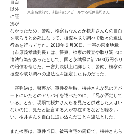
自白
以外
東京高裁前で、判決前にアピールする桜井昌司さん
に証
拠が
なかったため、警察、検察もなんとか桜井さんらの自白
を取ろうと必死になって、捜査や取り調べで数々の違法
行為を行ってきた。2019年５月30日、一審の東京地裁
（市原義孝裁判長）は、警察、検察の捜査や取り調べに
違法行為があったとして、国と茨城県に計7600万円余り
の賠償を命じた。一審判決以上に詳しく、警察、検察の
捜査や取り調べの違法性を認定したものだった。
一審判決は、警察が、事件発生時、桜井さんが兄のアパ
ートにいたとのアリバイを述べたのに、「兄が否定して
いる」とか、現場で桜井さんらを見たと供述した人はい
ないのに、見たと証言する人が存在するなどと嘘をい
い、桜井さんを自白に追い込んだことを違法とした。
また検察は、事件当日、被害者宅の周辺で、桜井さんら