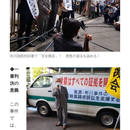
布川国賠控訴審で「完全勝訴」！ 捜査の違法を認める！
◆一
審判
決の
意義
この
事件
で
は、