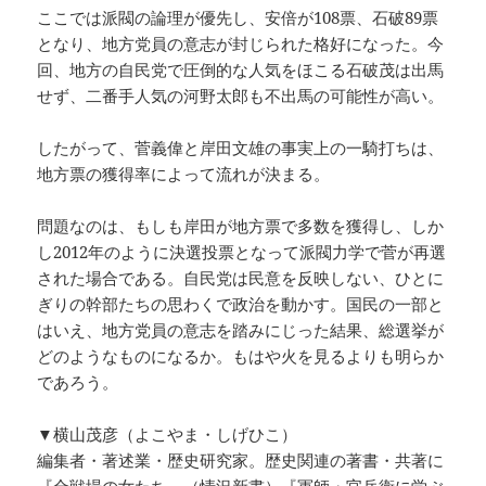
ここでは派閥の論理が優先し、安倍が108票、石破89票
となり、地方党員の意志が封じられた格好になった。今
回、地方の自民党で圧倒的な人気をほこる石破茂は出馬
せず、二番手人気の河野太郎も不出馬の可能性が高い。
したがって、菅義偉と岸田文雄の事実上の一騎打ちは、
地方票の獲得率によって流れが決まる。
問題なのは、もしも岸田が地方票で多数を獲得し、しか
し2012年のように決選投票となって派閥力学で菅が再選
された場合である。自民党は民意を反映しない、ひとに
ぎりの幹部たちの思わくで政治を動かす。国民の一部と
はいえ、地方党員の意志を踏みにじった結果、総選挙が
どのようなものになるか。もはや火を見るよりも明らか
であろう。
▼横山茂彦（よこやま・しげひこ）
編集者・著述業・歴史研究家。歴史関連の著書・共著に