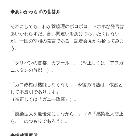
◆あいかわらずの菅答弁
それにしても、わが菅総理のボロボロ、トホホな発言は
あいかわらずだ。言い間違いをあげつらいたくはない
が、一国の宰相の発言である。記者会見から拾ってみよ
う。
「タリバンの首都、カブール…」（※正しくは「アフガ
ニスタンの首都」）。
「カニ政権は機能しなくなり……今後の情熱は、依然と
して不透明であります」
（※正しくは「ガニ―政権」）。
「感染拡大を最優先にしながら…」（※「感染拡大防止
を、」のつもりであろう）。
◆総裁選展望