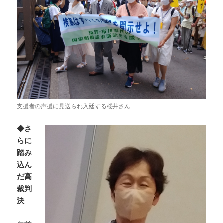
支援者の声援に見送られ入廷する桜井さん
◆さ
らに
踏み
込ん
だ高
裁判
決