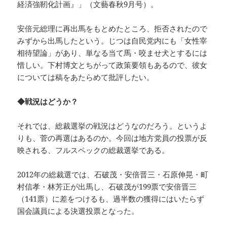
経済強靭化計画』」（文藝春秋9月号）。
安倍元総理に再出馬をもとめたところ、拒否されたので
みずから出馬したという。じつは自民党内にも「女性宰
相待望論」があり、単なる当て馬・咬ませ犬とするには
惜しい。下村博文とちがって政策要領もあるので、彼女
については稿をあたらめて批評したい。
◆戦況はどうか？
それでは、総裁選挙の戦況はどうなのだろう。というよ
りも、菅の再選はあるのか。今回は地方党員の投票が反
映される、フルスペックの総裁選挙である。
2012年の総裁選では、石破茂・安倍晋三・石原伸晃・町
村信孝・林芳正が出馬し、石破茂が199票で安倍晋三
（141票）に差をつけるも、過半数の獲得にはいたらず
国会議員による決選投票となった。