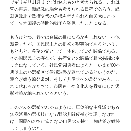
でギリギリ11月までずれ込むものと考えられる。これは
菅の再選、新総裁の場合も考えられる日程であろう。総
裁選敗北で政権交代の危機も考えられる自民党にとっ
て、失地回復の時間的猶予を確保したことになる。
もうひとつ、巷では台風の目になるかもしれない「小池
新党」だが、国民民主との提携が現実的であるという。
もともと、希望の党として一体化していた関係である。
その国民民主の存在が、共産党との関係で野党共闘のネ
ックになっている。社民党関係者によると、いまだ60か
所以上の小選挙区で候補調整が遅れているというのだ。
連合が嫌う原発反対、そして共産党への反発である。こ
れに代わるかたちで、市民連合や文化人を看板にした選
挙対策が練られているという。
このかんの選挙でわかるように、圧倒的な多数派である
無党派層の選択肢になる野党共闘候補が実現しなけれ
ば、国民の20％に満たない自民党支持で一強政治が継続
してしまうのだ。