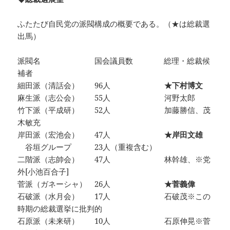
ふたたび自民党の派閥構成の概要である。（★は総裁選
出馬）
派閥名 国会議員数 総理・総裁候
補者
細田派（清話会） 96人
★下村博文
麻生派（志公会） 55人 河野太郎
竹下派（平成研） 52人 加藤勝信、茂
木敏充
岸田派（宏池会） 47人
★岸田文雄
谷垣グループ 23人（重複含む）
二階派（志帥会） 47人 林幹雄、※党
外[小池百合子]
菅派（ガネーシャ） 26人
★菅義偉
石破派（水月会） 17人 石破茂※この
時期の総裁選挙に批判的
石原派（未来研） 10人 石原伸晃※菅