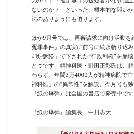
のか？」「推定無罪の被疑者がなぜ強圧
ないのか？」といった、根本的な問いか
法のありようにも迫ります。
ほか9月号では、再審請求に向け活動を
冤罪事件」の真実に前号に続き斬り込み
却炉訴訟」で下された“行政利権”を崩
とつです。精神科医・野田正彰氏は、精
わらず、年間2万4000人が精神病院で
神科医」の“異常性”を解説。今月号も
『紙の爆弾』は全国の書店で発売中です
『紙の爆弾』編集長 中川志大