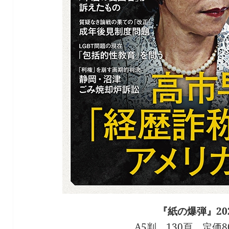
『紙の爆弾』20
A5判 130頁 定価