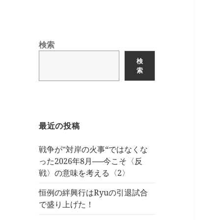
検索
検
索
最近の投稿
戦争が‟対岸の火事“ではなくな
った2026年8月──今こそ〈反
戦〉の意味を考える〈2〉
恒例の絆興行はRyuの引退試合
で盛り上げた！