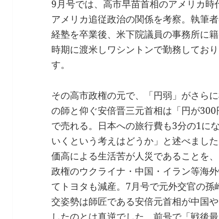
9月号では、高市早苗首相のアメリカ時
アメリカ追従政治の関係を考察。執筆者
経塾を卒業後、米下院議員の事務所に籍
時期に渡米しワシントンで勤務しており
す。
その高市政権の元で、「円弱」がさらに
の師と仰ぐ安倍晋三元首相は「円が300
で売れる。日本への旅行費も3分の1に
いくという考えはどうか」と述べました
価高による生活苦が人災であることを、
政権のウクライナ・中国・イラン等海外
てトヨタも減産。7月号で元外交官の孫
交姿勢は師匠である安倍元首相が中国や
したのとは真逆でした。前号で「戦後最