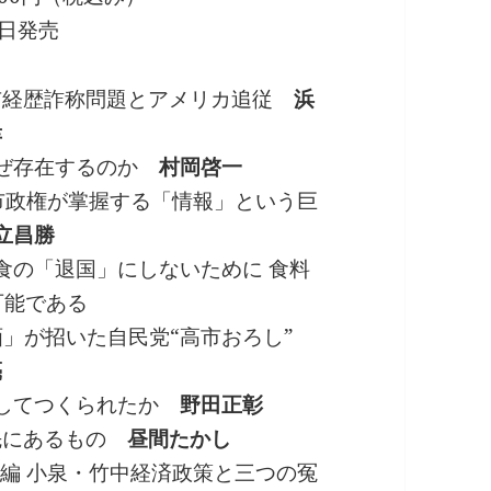
7日発売
市経歴詐称問題とアメリカ追従
浜
幸
なぜ存在するのか
村岡啓一
市政権が掌握する「情報」という巨
立昌勝
食の「退国」にしないために 食料
可能である
画」が招いた自民党“高市おろし”
亮
にしてつくられたか
野田正彰
先にあるもの
昼間たかし
編 小泉・竹中経済政策と三つの冤