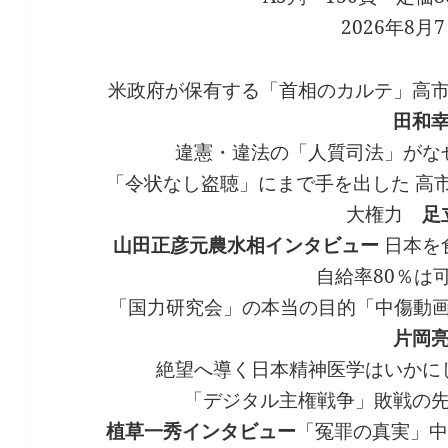
2026年8月
米政府が保有する「首相のカルテ」高
田和
違憲・違法の「人質司法」が
「令状なし盗聴」にまで手を出した 高
大権力
足
山田正彦元農水相インタビュー
日本を
自給率80％は
「国力研究会」の本当の目的「中傷動
片岡
絶望へ導く日本精神医学はいか
「デジタル主権戦争」敗戦の
植草一秀インタビュー
「冤罪の真実」中