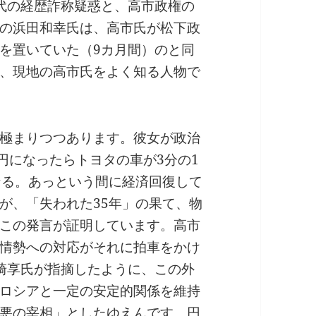
代の経歴詐称疑惑と、高市政権の
の浜田和幸氏は、高市氏が松下政
を置いていた（9カ月間）のと同
、現地の高市氏をよく知る人物で
極まりつつあります。彼女が政治
円になったらトヨタの車が3分の1
なる。あっという間に経済回復して
が、「失われた35年」の果て、物
この発言が証明しています。高市
情勢への対応がそれに拍車をかけ
崎享氏が指摘したように、この外
ロシアと一定の安定的関係を維持
悪の宰相」としたゆえんです。円