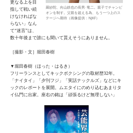
更なる上を目
羅紗陀、向山鉄也の長男･竜二。親子でチャンピ
指して戦い続
オンを制す。父親を超える為、もう一つ上のス
けなければな
テージへ期待（画像提供：NJKF）
らない」なん
て“迷言”は、
数十年後まで誰にも聞いて貰えそうにありません。
［撮影・文］堀田春樹
▼堀田春樹（ほった・はるき）
フリーランスとしてキックボクシングの取材歴32年。
「ナイタイ」「夕刊フジ」「実話ナックルズ」などにキ
ックのレポートを展開。ムエタイにのめり込むあまりタ
イ仏門に出家。座右の銘は「頑張るけど無理しない」