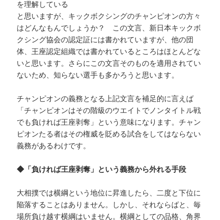
を理解している
と思いますが、キックボクシングのチャンピオンの方々
はどんなもんでしょうか？ この文言、新日本キックボ
クシング協会の認定証には書かれていますが、他の団
体、王座認定組織では書かれているところはほとんどな
いと思います。さらにこの文言そのものを適用されてい
ないため、知らない選手も多かろうと思います。
チャンピオンの義務となる上記文言を補足的に言えば
「チャンピオンはその階級のウエイトでノンタイトル戦
でも負ければ王座剥奪」という意味になります。チャン
ピオンたる者はその権威を貶める試合をしてはならない
義務があるわけです。
◆「負ければ王座剥奪」という義務から外れる手段
大相撲では横綱という地位に昇進したら、二度と下位に
陥落することはありません。しかし、それならばと、毎
場所負け越す横綱はいません。横綱としての品格、角界