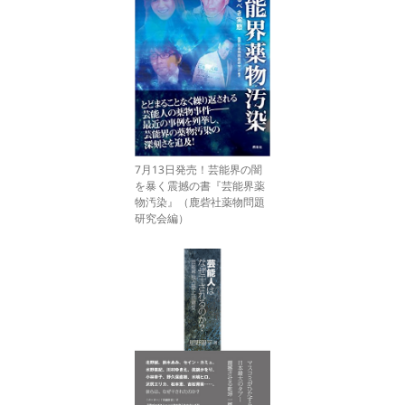
7月13日発売！芸能界の闇
を暴く震撼の書『芸能界薬
物汚染』（鹿砦社薬物問題
研究会編）