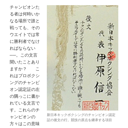
チャンピオンた
る者は何時いか
なる場所で誰と
戦っても、その
ウエイトでは常
に勝利者でなけ
ればならない
──。この文言
聞いたことあり
ますか？ こ
れはプロボクシ
ングのチャンピ
オン認定証の左
の隅っこに書か
れている文言で
す。これらのチ
新日本キックボクシングのチャンピオン認定
ャンピオンの
証の後文の行。競技の原点を継承する項目
方々はこの意味