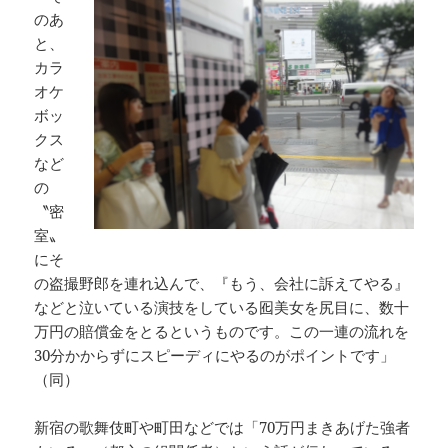
のあ
と、
カラ
オケ
ボッ
クス
など
の
〝密
室〟
にそ
の盗撮野郎を連れ込んで、『もう、会社に訴えてやる』
などと泣いている演技をしている囮美女を尻目に、数十
万円の賠償金をとるというものです。この一連の流れを
30分かからずにスピーディにやるのがポイントです」
（同）
新宿の歌舞伎町や町田などでは「70万円まきあげた強者