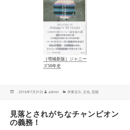
［増補新版］ジャニー
ズ50年史
投
作
カ
2016年7月31日
admin
伊東北斗
,
文化
,
芸能
稿
成
テ
日:
者
ゴ
リ
見落とされがちなチャンピオン
ー
の義務！