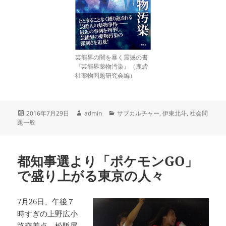
芸能界の闇を暴く震撼の書
『芸能界薬物汚染』（鹿砦
社薬物問題研究会編）
投
作
カ
2016年7月29日
admin
サブカルチャー
,
伊東北斗
,
社会問
稿
成
テ
題一般
日:
者
ゴ
リ
ー
都知事選より「ポケモンGO」
で盛り上がる東京の人々
7月26日、午後７
時すぎの上野広小
路交差点、松阪屋