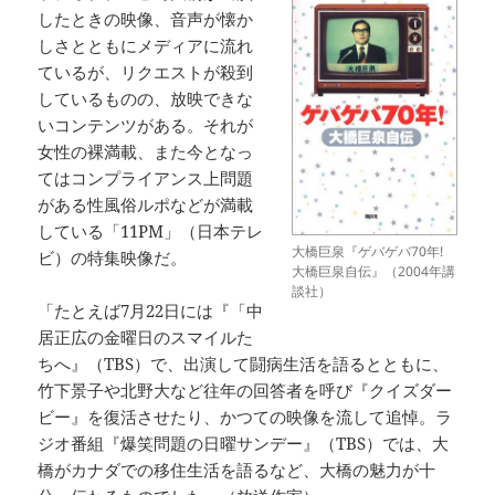
したときの映像、音声が懐か
しさとともにメディアに流れ
ているが、リクエストが殺到
しているものの、放映できな
いコンテンツがある。それが
女性の裸満載、また今となっ
てはコンプライアンス上問題
がある性風俗ルポなどが満載
している「11PM」（日本テレ
大橋巨泉『ゲバゲバ70年!
ビ）の特集映像だ。
大橋巨泉自伝』（2004年講
談社）
「たとえば7月22日には『「中
居正広の金曜日のスマイルた
ちへ』（TBS）で、出演して闘病生活を語るとともに、
竹下景子や北野大など往年の回答者を呼び『クイズダー
ビー』を復活させたり、かつての映像を流して追悼。ラ
ジオ番組『爆笑問題の日曜サンデー』（TBS）では、大
橋がカナダでの移住生活を語るなど、大橋の魅力が十