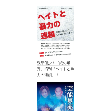
残部僅少！『紙の爆
弾』増刊『ヘイトと暴
力の連鎖』！