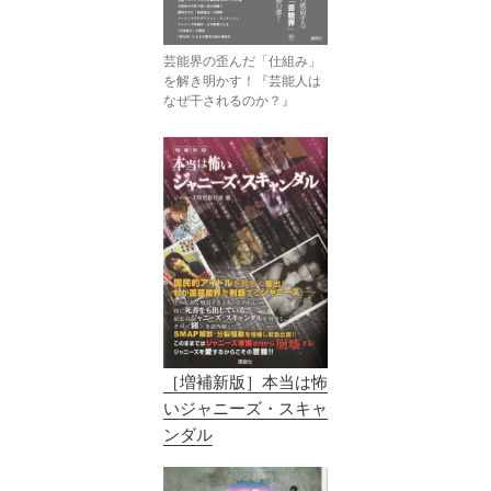
芸能界の歪んだ「仕組み」
を解き明かす！『芸能人は
なぜ干されるのか？』
［増補新版］本当は怖
いジャニーズ・スキャ
ンダル