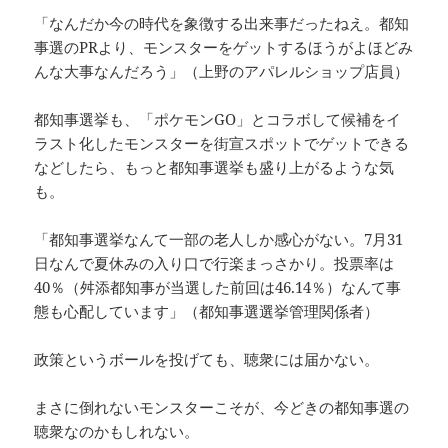
「なんだか今の時代を象徴する出来事だったねえ。都知
事選のPRより、モンスターをゲットするほうがよほどみ
んな大事なんだろう」（上野のアパレルショップ店員）
都知事選挙も、「ポケモンGO」とコラボして候補をイ
ラスト化したモンスターを街宣スポットでゲットできる
などしたら、もっと都知事選挙も盛り上がるような気
も。
「都知事選挙なんて一部の老人しか感心がない。7月31
日なんで夏休みの入り口で行楽まっさかり。投票率は
40％（舛添都知事が当選した前回は46.14％）なんて事
態も心配しています」（都知事選選挙管理関係者）
政策というボールを投げても、聴衆には届かない。
まさに倒れないモンスターこそが、今どきの都知事選の
聴衆なのかもしれない。