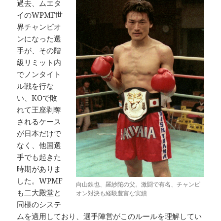
過去、ムエタ
イのWPMF世
界チャンピオ
ンになった選
手が、その階
級リミット内
でノンタイト
ル戦を行な
い、KOで敗
れて王座剥奪
されるケース
が日本だけで
なく、他国選
手でも起きた
時期がありま
した。WPMF
向山鉄也、羅紗陀の父。激闘で有名、チャンピ
も二大殿堂と
オン対決も経験豊富な実績
同様のシステ
ムを適用しており、選手陣営がこのルールを理解してい