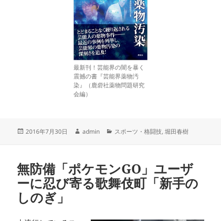
最新刊！芸能界の闇を暴く
震撼の書『芸能界薬物汚
染』（鹿砦社薬物問題研究
会編）
投
作
カ
2016年7月30日
admin
スポーツ・格闘技
,
堀田春樹
稿
成
テ
日:
者
ゴ
リ
無防備「ポケモンGO」ユーザ
ー
ーに忍び寄る歌舞伎町「新手の
しのぎ」