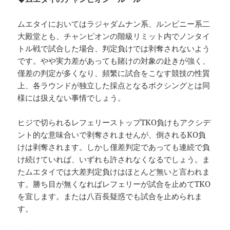
ムエタイにおいてはラジャダムナン系、ルンピニー系二
大殿堂とも、チャンピオンの階級リミット内でノンタイ
トル戦で試合した場合、判定負けでは剥奪されないよう
です。やや実力差があっても賭けの対象の赴きが強く、
僅差の判定が多くなり、頻繁に試合をこなす競技の性質
上、各ラウンドが独立した採点となるボクシングとは同
様には扱えない事情でしょう。
ヒジで切られるレフェリーストップTKO負けもアクシデ
ント的な意味合いで剥奪されませんが、倒されるKO負
けは剥奪されます。しかし僅差判定であっても連続で負
け続けていれば、いずれも許されなくなるでしょう。ま
たムエタイでは大差判定負けはほとんど無いと言われま
す。勝ち目が無くなればレフェリーが試合を止めてTKO
を宣します。または八百長疑惑でも試合を止められま
す。