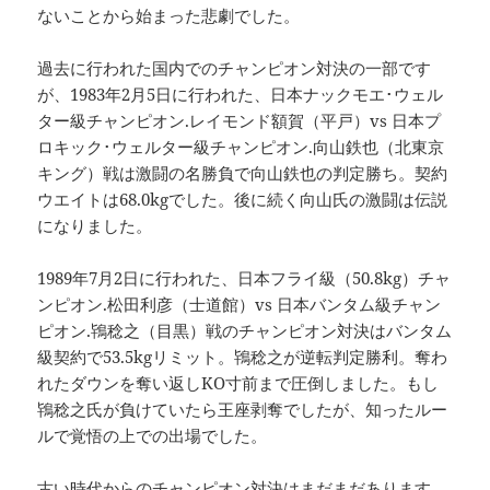
ないことから始まった悲劇でした。
過去に行われた国内でのチャンピオン対決の一部です
が、1983年2月5日に行われた、日本ナックモエ･ウェル
ター級チャンピオン.レイモンド額賀（平戸）vs 日本プ
ロキック･ウェルター級チャンピオン.向山鉄也（北東京
キング）戦は激闘の名勝負で向山鉄也の判定勝ち。契約
ウエイトは68.0kgでした。後に続く向山氏の激闘は伝説
になりました。
1989年7月2日に行われた、日本フライ級（50.8kg）チャ
ンピオン.松田利彦（士道館）vs 日本バンタム級チャン
ピオン.鴇稔之（目黒）戦のチャンピオン対決はバンタム
級契約で53.5kgリミット。鴇稔之が逆転判定勝利。奪わ
れたダウンを奪い返しKO寸前まで圧倒しました。もし
鴇稔之氏が負けていたら王座剥奪でしたが、知ったルー
ルで覚悟の上での出場でした。
古い時代からのチャンピオン対決はまだまだあります