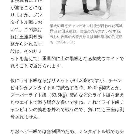
ま挑戦者に王座
が渡ることにな
りますが、ノン
タイトル戦にお
階級の違うチャンピオン対決が行われた葛城
いて、この負け
昇vs 須田康徳戦。葛城の方が大きいですね。
れば王座剥奪義
激しい攻防の名勝負結果は須田康徳の判定勝
ち（1984.3.31）
務から外れる手
段は、そのリミ
ットを超えて、重量的に上の階級となる契約ウエイトで
戦うことで避けられます。
仮にライト級ならばリミットが61.23kgですが、チャン
ピオンがノンタイトルで試合する時、62.0kg契約とか、
スーパーライト級（63.5kg）契約などのライト級を超え
たウエイトで戦う場合が多いですね。これでライト級チ
ャンピオンの義務を外れて戦うので、負けても王座は剥
奪されません。
なおヘビー級では無制限のため、ノンタイトル戦でもチ