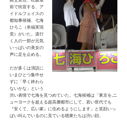
前で街宣する、ア
イドルフェイスの
都知事候補、七海
ひろこ（幸福実現
党）がいた。道行
く人の一部が元気
いっぱいの美女の
声に足を止める。
だが多くは演説に
いまひとつ集中せ
ずに「早く終わら
ないかな」という
渋い表情で七海を見つめていた。七海候補は「東京を,ニ
ューヨークを超える超高層都市にして、若い世代でも
『安くて、広い家』に住めるようにします」と笑顔いっ
ぱい叫んでいるのに見ている聴衆たちは渋い顔。