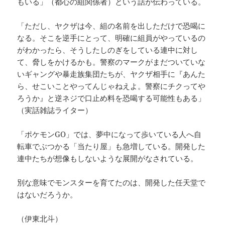
もいる」（都心の組関係者）という話が伝わっている。
「ただし、ヤクザは今、組の名前を出しただけで恐喝に
なる。そこを逆手にとって、明確に組員がやっているの
がわかったら、そうしたしのぎをしている連中に対し
て、脅しをかけるかも。警察のマークがまだついていな
いギャングや暴走族集団たちが、ヤクザ相手に『あんた
ら、せこいことやってんじゃねえよ。警察にチクってや
ろうか』と逆ネジで口止め料を恐喝する可能性もある」
（実話雑誌ライター）
「ポケモンGO」では、夢中になって歩いている人へ自
転車でぶつかる「当たり屋」も急増している。開発した
連中たちが想像もしないような展開がなされている。
別な意味でモンスターを育てたのは、開発した任天堂で
はないだろうか。
（伊東北斗）