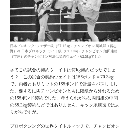
日本プロキック･フェザー級（57.15kg）チャンピオン.葛城昇（習志
野）vs 日本プロキック･ライト級（61.23kg）チャンピオン.須田康徳
（市原）のチャンピオン対決は契約ウェイト62.5kgでした
さてこの試合の契約ウエイトは何kg契約だったでしょ
う？ この試合の契約ウェイトは155ポンド＝70.3kg
で、両者ともリミットの155ポンドで計量をパスしまし
た。要するに両チャンピオンともに階級から外れるため
の155ポンド契約でした。考えられがちな両階級の中間
の68.2kg契約などではありません。キック系競技ではあ
りがちですが。
プロボクシングの世界タイトルマッチで、チャンピオン