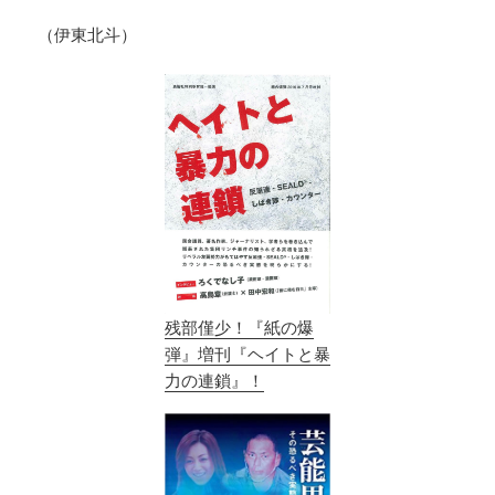
（伊東北斗）
残部僅少！『紙の爆
弾』増刊『ヘイトと暴
力の連鎖』！