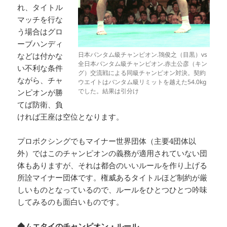
れ、タイトル
マッチを行な
う場合はグロ
ーブハンディ
日本バンタム級チャンピオン.鴇俊之（目黒）vs
などは付かな
全日本バンタム級チャンピオン.赤土公彦（キン
い不利な条件
グ）交流戦による同級チャンピオン対決。契約
ながら、チャ
ウエイトはバンタム級リミットを越えた54.0kg
でした。結果は引分け
ンピオンが勝
てば防衛、負
ければ王座は空位となります。
プロボクシングでもマイナー世界団体（主要4団体以
外）ではこのチャンピオンの義務が適用されていない団
体もありますが、それは都合のいいルールを作り上げる
所詮マイナー団体です。権威あるタイトルほど制約が厳
しいものとなっているので、ルールをひとつひとつ吟味
してみるのも面白いものです。
◆ムエタイのチャンピオン・ルール