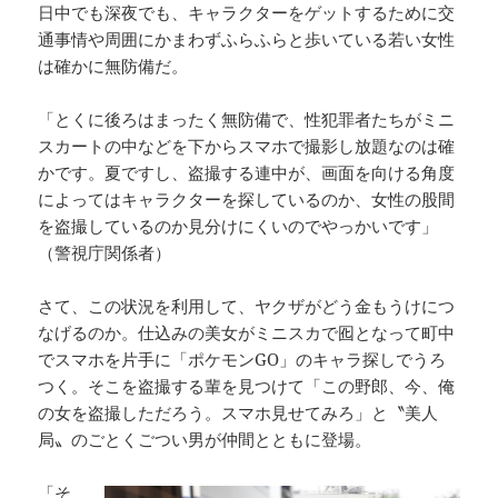
日中でも深夜でも、キャラクターをゲットするために交
通事情や周囲にかまわずふらふらと歩いている若い女性
は確かに無防備だ。
「とくに後ろはまったく無防備で、性犯罪者たちがミニ
スカートの中などを下からスマホで撮影し放題なのは確
かです。夏ですし、盗撮する連中が、画面を向ける角度
によってはキャラクターを探しているのか、女性の股間
を盗撮しているのか見分けにくいのでやっかいです」
（警視庁関係者）
さて、この状況を利用して、ヤクザがどう金もうけにつ
なげるのか。仕込みの美女がミニスカで囮となって町中
でスマホを片手に「ポケモンGO」のキャラ探しでうろ
つく。そこを盗撮する輩を見つけて「この野郎、今、俺
の女を盗撮しただろう。スマホ見せてみろ」と〝美人
局〟のごとくごつい男が仲間とともに登場。
「そ