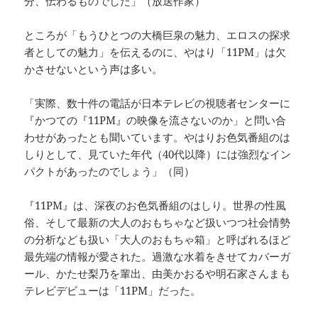
分、伝わるものでした」（放送作家）
ところが「もうひとつの大橋巨泉の魅力、エロスの探求
者としての魅力」を伝えるのに、やはり「11PM」は欠
かさせないという声は多い。
「実際、数十件の電話が日本テレビの視聴者センターに
『かつての『11PM』の映像を流さないのか」と問い合
わせがあったとも聞いています。やはりお色気番組のは
しりとして、見ていた年代（40代以降）には強烈なイン
パクトがあったのでしょう」（同）
『11PM』は、深夜のお色気番組のはしり。世界の性風
俗、そして最新の大人のおもちゃなど扱いつつ社会情勢
の分析なども扱い「大人のおもちゃ箱」と呼ばれるほど
最先端の情報が愛された。過激な水着をきせてカバーガ
ール、かたせ梨乃を輩出、由美かおるや明石家さんまも
テレビデビューは「11PM」だった。