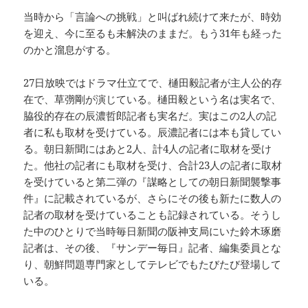
当時から「言論への挑戦」と叫ばれ続けて来たが、時効
を迎え、今に至るも未解決のままだ。もう31年も経った
のかと溜息がする。
27日放映ではドラマ仕立てで、樋田毅記者が主人公的存
在で、草彅剛が演じている。樋田毅という名は実名で、
脇役的存在の辰濃哲郎記者も実名だ。実はこの2人の記
者に私も取材を受けている。辰濃記者には本も貸してい
る。朝日新聞にはあと2人、計4人の記者に取材を受け
た。他社の記者にも取材を受け、合計23人の記者に取材
を受けていると第二弾の『謀略としての朝日新聞襲撃事
件』に記載されているが、さらにその後も新たに数人の
記者の取材を受けていることも記録されている。そうし
た中のひとりで当時毎日新聞の阪神支局にいた鈴木琢磨
記者は、その後、『サンデー毎日』記者、編集委員とな
り、朝鮮問題専門家としてテレビでもたびたび登場して
いる。