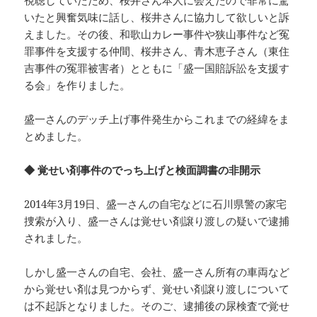
いたと興奮気味に話し、桜井さんに協力して欲しいと訴
えました。その後、和歌山カレー事件や狭山事件など冤
罪事件を支援する仲間、桜井さん、青木恵子さん（東住
吉事件の冤罪被害者）とともに「盛一国賠訴訟を支援す
る会」を作りました。
盛一さんのデッチ上げ事件発生からこれまでの経緯をま
とめました。
◆ 覚せい剤事件のでっち上げと検面調書の非開示
2014年3月19日、盛一さんの自宅などに石川県警の家宅
捜索が入り、盛一さんは覚せい剤譲り渡しの疑いで逮捕
されました。
しかし盛一さんの自宅、会社、盛一さん所有の車両など
から覚せい剤は見つからず、覚せい剤譲り渡しについて
は不起訴となりました。そのご、逮捕後の尿検査で覚せ