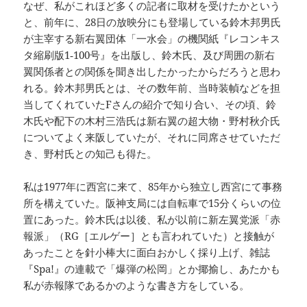
なぜ、私がこれほど多くの記者に取材を受けたかという
と、前年に、28日の放映分にも登場している鈴木邦男氏
が主宰する新右翼団体「一水会」の機関紙『レコンキス
タ縮刷版1‐100号』を出版し、鈴木氏、及び周囲の新右
翼関係者との関係を聞き出したかったからだろうと思わ
れる。鈴木邦男氏とは、その数年前、当時装幀などを担
当してくれていたFさんの紹介で知り合い、その頃、鈴
木氏や配下の木村三浩氏は新右翼の超大物・野村秋介氏
についてよく来阪していたが、それに同席させていただ
き、野村氏との知己も得た。
私は1977年に西宮に来て、85年から独立し西宮にて事務
所を構えていた。阪神支局には自転車で15分くらいの位
置にあった。鈴木氏は以後、私が以前に新左翼党派「赤
報派」（RG［エルゲー］とも言われていた）と接触が
あったことを針小棒大に面白おかしく採り上げ、雑誌
『Spa!』の連載で「爆弾の松岡」とか揶揄し、あたかも
私が赤報隊であるかのような書き方をしている。