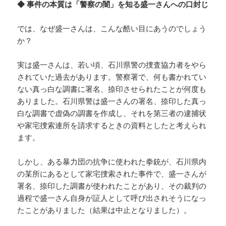
◆ 事件の本質は「警察の闇」を知る盛一さんへの口封じ
では、なぜ盛一さんは、こんな酷い目にあうのでしょう
か？
実は盛一さんは、若い頃、石川県警の捜査協力者をやら
されていた過去があります。警察署で、何も書かれてい
ない真っ白な調書に署名、捺印させられたことが何度も
ありました。石川県警は盛一さんの署名、捺印した真っ
白な調書で虚偽の調書を作成し、それを第三者の逮捕状
や家宅捜索連所を請求するときの資料としたと考えられ
ます。
しかし、ある暴力団の抗争に使われた拳銃が、石川県内
の某所にあるとして家宅捜索された事件で、盛一さんが
署名、捺印した調書が使われたことがあり、その裁判の
過程で盛一さん自身が証人として呼び出されそうになっ
たことがありました（結果は中止となりました）。