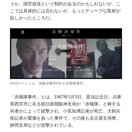
うか。国営放送という制約があるのかもしれないが、こ
こでは具体的には言わないが、もっとディープな取材が
欲しかったところだ。
NHKスペシャル「未解決事件File 6 赤報隊事件」
「赤報隊事件」とは、1987年5月3日、憲法記念日、兵庫
県西宮市に在る朝日新聞阪神支局が「赤報隊」と称する
何者かによって銃撃され、小尻知博記者が死亡、犬飼兵
衛記者が重傷を負った事件で、その後も名古屋支局寮、
静岡支局などが攻撃されている。