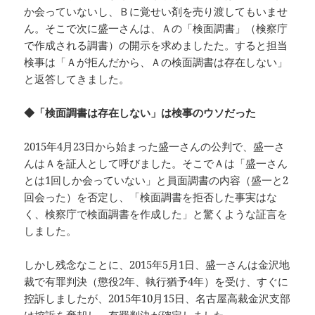
か会っていないし、Ｂに覚せい剤を売り渡してもいませ
ん。そこで次に盛一さんは、Ａの「検面調書」（検察庁
で作成される調書）の開示を求めましたた。すると担当
検事は「Ａが拒んだから、Ａの検面調書は存在しない」
と返答してきました。
◆「検面調書は存在しない」は検事のウソだった
2015年4月23日から始まった盛一さんの公判で、盛一さ
んはＡを証人として呼びました。そこでＡは「盛一さん
とは1回しか会っていない」と員面調書の内容（盛一と2
回会った）を否定し、「検面調書を拒否した事実はな
く、検察庁で検面調書を作成した」と驚くような証言を
しました。
しかし残念なことに、2015年5月1日、盛一さんは金沢地
裁で有罪判決（懲役2年、執行猶予4年）を受け、すぐに
控訴しましたが、2015年10月15日、名古屋高裁金沢支部
は控訴を棄却し、有罪判決が確定しました。