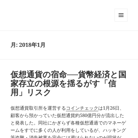
メニュ
ーとウ
ィジェ
ット
月:
2018年1月
仮想通貨の宿命──貨幣経済と国
家存立の根源を揺るがす「信
用」リスク
仮想通貨取引所を運営する
コインチェック
は1月26日、
顧客から預かっていた仮想通貨約580億円分が流出した
と発表した。同社にかぎらず各種仮想通過でのマネーゲ
ームをすでに多くの人が利用をしているが、ハッキング
等盗難・消失被害を完全には避けられないのが現状だ。