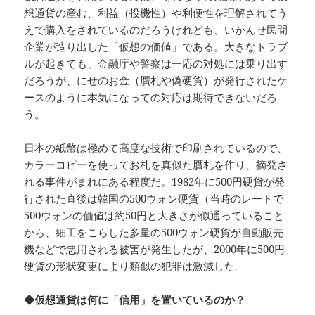
想通貨の産む、利益（投機性）や利便性を理解されてう
えで購入をされているのだろうけれども、いかんせ民間
企業が造り出した「仮想の価値」である。大きなトラブ
ルが起きても、金融庁や警察は一応の対処には乗り出す
だろうが、にせのお金（贋札や偽硬貨）が発行されたケ
ースのように本気になっての対応は期待できないだろ
う。
日本の紙幣は極めて高度な技術で印刷されているので、
カラーコピーを使ってお札を真似た贋札を作り、摘発さ
れる事件がまれにある程度だ。1982年に500円硬貨が発
行された直後は韓国の500ウォン硬貨（当時のレートで
500ウォンの価値は約50円と大きさが似通っていること
から、細工をこらした多量の500ウォン硬貨が自動販売
機などで悪用される被害が発生したが、2000年に500円
硬貨の形状変更により類似の犯罪は激減した。
◆仮想通貨は何に「信用」を置いているのか？