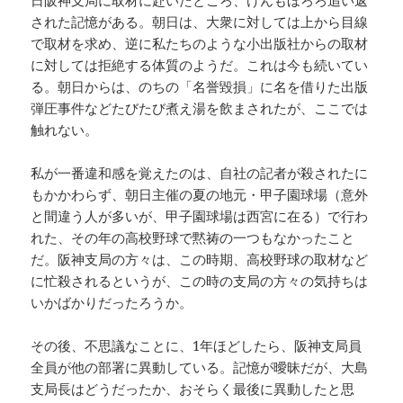
された記憶がある。朝日は、大衆に対しては上から目線
で取材を求め、逆に私たちのような小出版社からの取材
に対しては拒絶する体質のようだ。これは今も続いてい
る。朝日からは、のちの「名誉毀損」に名を借りた出版
弾圧事件などたびたび煮え湯を飲まされたが、ここでは
触れない。
私が一番違和感を覚えたのは、自社の記者が殺されたに
もかかわらず、朝日主催の夏の地元・甲子園球場（意外
と間違う人が多いが、甲子園球場は西宮に在る）で行わ
れた、その年の高校野球で黙祷の一つもなかったこと
だ。阪神支局の方々は、この時期、高校野球の取材など
に忙殺されるというが、この時の支局の方々の気持ちは
いかばかりだったろうか。
その後、不思議なことに、1年ほどしたら、阪神支局員
全員が他の部署に異動している。記憶が曖昧だが、大島
支局長はどうだったか、おそらく最後に異動したと思