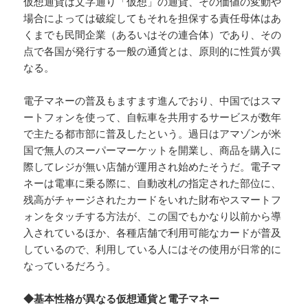
仮想通貨は文字通り「仮想」の通貨、その価値の変動や
場合によっては破綻してもそれを担保する責任母体はあ
くまでも民間企業（あるいはその連合体）であり、その
点で各国が発行する一般の通貨とは、原則的に性質が異
なる。
電子マネーの普及もますます進んでおり、中国ではスマ
ートフォンを使って、自転車を共用するサービスが数年
で主たる都市部に普及したという。過日はアマゾンが米
国で無人のスーパーマーケットを開業し、商品を購入に
際してレジが無い店舗が運用され始めたそうだ。電子マ
ネーは電車に乗る際に、自動改札の指定された部位に、
残高がチャージされたカードをいれた財布やスマートフ
ォンをタッチする方法が、この国でもかなり以前から導
入されているほか、各種店舗で利用可能なカードが普及
しているので、利用している人にはその使用が日常的に
なっているだろう。
◆基本性格が異なる仮想通貨と電子マネー