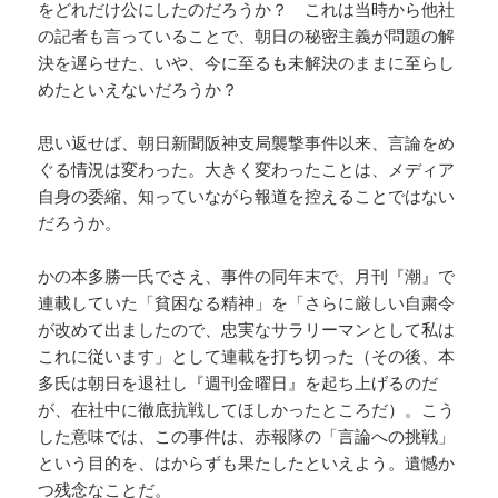
をどれだけ公にしたのだろうか？ これは当時から他社
の記者も言っていることで、朝日の秘密主義が問題の解
決を遅らせた、いや、今に至るも未解決のままに至らし
めたといえないだろうか？
思い返せば、朝日新聞阪神支局襲撃事件以来、言論をめ
ぐる情況は変わった。大きく変わったことは、メディア
自身の委縮、知っていながら報道を控えることではない
だろうか。
かの本多勝一氏でさえ、事件の同年末で、月刊『潮』で
連載していた「貧困なる精神」を「さらに厳しい自粛令
が改めて出ましたので、忠実なサラリーマンとして私は
これに従います」として連載を打ち切った（その後、本
多氏は朝日を退社し『週刊金曜日』を起ち上げるのだ
が、在社中に徹底抗戦してほしかったところだ）。こう
した意味では、この事件は、赤報隊の「言論への挑戦」
という目的を、はからずも果たしたといえよう。遺憾か
つ残念なことだ。