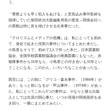
う。
「警察よりも早く犯人をあげる」と意気込み事件取材を
指揮していた柴田鉄治大阪編集局長の更迭→関係会社へ
の異動は特に首を傾げさせる出来事だった。
『テロリズムとメディアの危機』は、私にとっても初め
て、身近で起きた現実の事件についてまとめた本だし、
小島君もそうで、初めて2人で作った本だ。日本図書館
協会、全国学校図書館協議会の推薦図書にもなった。赤
報隊事件から31年なら、小島君との付き合いも31年とい
うことになる。このかん、いろいろなことがあったな。
西宮には、この前に「グリコ・森永事件」（1984年）が
あり、もっと前になるが「甲山事件」（1974年）があっ
た。私にとってこれら3つの事件は、小なりと雖も出版
人としては生涯の関心事だ。いつか現場や関係箇所を歩
き回り、一冊にまとめてみたい。