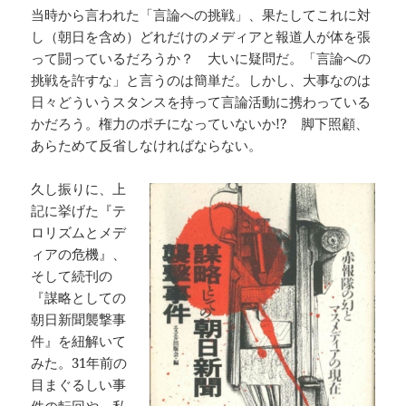
当時から言われた「言論への挑戦」、果たしてこれに対
し（朝日を含め）どれだけのメディアと報道人が体を張
って闘っているだろうか？ 大いに疑問だ。「言論への
挑戦を許すな」と言うのは簡単だ。しかし、大事なのは
日々どういうスタンスを持って言論活動に携わっている
かだろう。権力のポチになっていないか!? 脚下照顧、
あらためて反省しなければならない。
久し振りに、上
記に挙げた『テ
ロリズムとメデ
ィアの危機』、
そして続刊の
『謀略としての
朝日新聞襲撃事
件』を紐解いて
みた。31年前の
目まぐるしい事
件の転回や、私