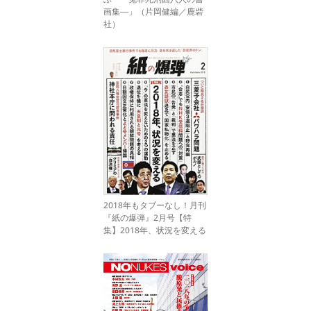
画集―」（片岡健編／鹿砦
社）
2018年もタブーなし！月刊
『紙の爆弾』2月号【特
集】2018年、状況を変える