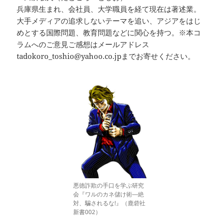
兵庫県生まれ、会社員、大学職員を経て現在は著述業。
大手メディアの追求しないテーマを追い、アジアをはじ
めとする国際問題、教育問題などに関心を持つ。※本コ
ラムへのご意見ご感想はメールアドレス
tadokoro_toshio@yahoo.co.jpまでお寄せください。
悪徳詐欺の手口を学ぶ研究
会『ワルのカネ儲け術―絶
対、騙されるな!』（鹿砦社
新書002）