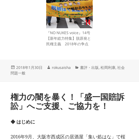
『NO NUKES voice』14号
【新年総力特集】脱原発と
民権主義 2018年の争点
投
作
カ
2018年1月30日
rokusaisha
書評・出版
,
松岡利康
,
社会
稿
成
テ
問題一般
日:
者
ゴ
リ
ー
権力の闇を暴く！「盛一国賠訴
訟」へご支援、ご協力を！
◆ はじめに
2016年9月、大阪市西成区の居酒屋「集い処はな」で桜