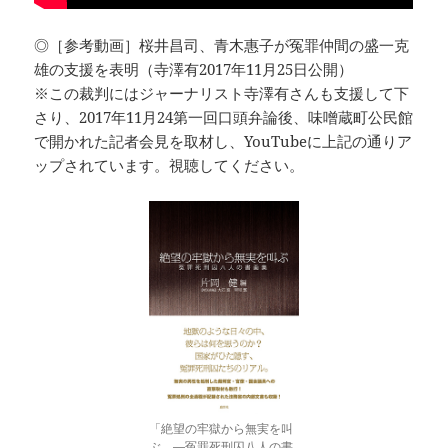
◎［参考動画］桜井昌司、青木惠子が冤罪仲間の盛一克
雄の支援を表明（寺澤有2017年11月25日公開）
※この裁判にはジャーナリスト寺澤有さんも支援して下
さり、2017年11月24第一回口頭弁論後、味噌蔵町公民館
で開かれた記者会見を取材し、YouTubeに上記の通りア
ップされています。視聴してください。
「絶望の牢獄から無実を叫
ぶ ―冤罪死刑囚八人の書