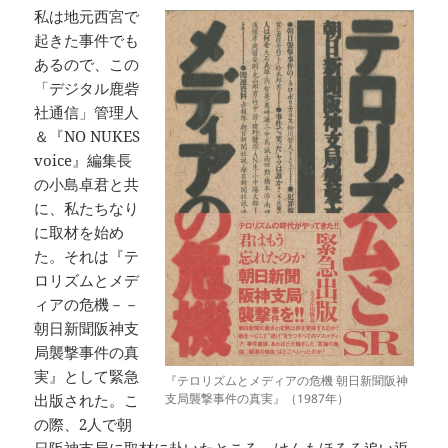
私は地元西宮で
起きた事件でも
あるので、この
「デジタル鹿砦
社通信」管理人
＆『NO NUKES
voice』編集長
の小島卓君と共
に、私たちなり
に取材を始め
た。それは『テ
ロリズムとメデ
ィアの危機－－
朝日新聞阪神支
局襲撃事件の真
実』として緊急
『テロリズムとメディアの危機 朝日新聞阪神
出版された。こ
支局襲撃事件の真実』（1987年）
の際、2人で朝
日阪神支局に取材に赴いたところ、けんもほろろ追い返