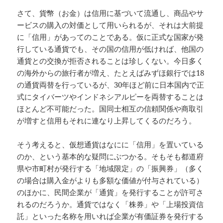
さて、貨幣（お金）は信用に基づいて流通し、商品やサ
ービスの購入の対価として用いられるが、それは大前提
に「信用」があってのことである。仮に正式な国家が発
行している通貨でも、その国の信用が低ければ、他国の
通貨との交換が拒否されることは珍しくない。今日多く
の海外からの旅行者が増え、たとえばみずほ銀行では18
の通貨両替を行っているが、30年ほど前に日本国内で正
式にタイバーツやインドネシアルピーを両替することは
ほとんど不可能だった。国同士相互の信頼関係や商取引
が増すと信用もそれに連なり上昇してくるのだろう。
そう考えると、仮想通貨はなにに「信用」を置いている
のか、という基本的な疑問にぶつかる。そもそも都道府
県や市町村が発行する「地域限定」の「振興券」（多く
の場合は購入金がよりも多額な価値が付与されている）
のほかに、民間企業が「通貨」を発行することが許可さ
れるのだろうか。通貨ではなく「株券」や「上場投資信
託」といった名称を用いれば企業が有価証券を発行する