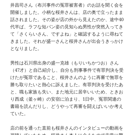
井昌司さん（布川事件の冤罪被害者）のお話を聞く会を
開催しました。小柄な桜井さんは、店の奥で立ったまま
話されました。その姿が店の外から見えたのか、途中40
代半ば、ラフな短パン姿の見知らぬ男性が突然入ってき
て「さくらいさん、ですよね」と確認するように尋ねて
きました。それが盛一さんと桜井さんが出会うきっかけ
となりました。
男性は石川県出身の盛一克雄（もりいちかつお）さん
（47才）と自己紹介し、自分も刑事事件で有罪判決を受
けたが冤罪であること、桜井さんのように再審で無罪を
勝ち取りたいと熱心に訴えました。有罪判決を受けたあ
と、職も家族も失い、また地元に居辛いいため、ときお
り西成（釜ヶ崎）の安宿に泊まり、1日中、冤罪関連の
書籍を読んだりし、どうやって再審を闘えばいいか考え
ていた。
店の前を通った直前も桜井さんのインタビューの動画を
視聴していたため、桜井さん本人に会えたので非常に驚