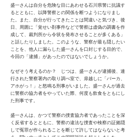
盛一さんは自分を危険な目にあわせる石川県警に抗議す
るとともに、以降警察との関係を断つようになりまし
た。また、自分が行ってきたことは間違いと気づき、後
日、周囲に「覚せい剤事件などで警察は虚偽の調書を作
成して、裁判所から令状を発布させることが多くある」
と話したりしました。このような、警察が最も隠したい
ことを、他人に漏らした盛一さんを口封じする目的で、
今回の「逮捕」があったのではないでしょうか。
なぜそう考えるのか？ じつは、盛一さんが逮捕後、連
行された警察署内の取り調べ室で、扉越しに「バーカ、
アホがっ！」と怒鳴る刑事がいました。盛一さんが過去
に警察の協力者をやっていた際、何度も飲食をともにし
た刑事です。
盛一さんは、かつて警察の捜査協力者であったことを深
く反省するとともに、警察の違法な捜査や検察の証拠隠
しで冤罪が作られることを断じて許してはならないと考
え、闘いの一歩としてこの国賠訴訟を起こしました。