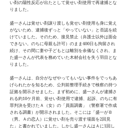
い剤の陽性反応が出たとして覚せい剤使用で再逮捕とな
りました。
盛一さんは覚せい剤譲り渡しも覚せい剤使用も身に覚え
がないため、逮捕後ずっと「やっていない」と否認を続
けていました。そのため、接見禁止（弁護士以外は面会
できない。のちに母親も許可）のまま400日も拘留され
続け、その間に妻や子どもとは離別を余儀なくされ、ま
た盛一さんが代表を務めていた木材会社を失う羽目とな
りました。
盛一さんは、自分がなぜやってもいない事件をでっちあ
げられたかを知るため、公判前整理手続きで検察の持つ
証拠を開示させました。まず初めに、盛一さんが逮捕さ
れる約10ケ月前、覚せい剤使用で逮捕、起訴、のちに有
罪判決を受けたＡ（女）の「員面調書」（警察署で作成
される調書）が開示されました。そこには「盛一がＢ
（男。Ａの恋人）に覚せい剤を売り渡す場面を2回見
た」と書かれていました。しかし盛一さんはＡに1回し