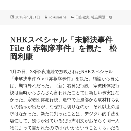
投
作
カ
2018年1月31日
rokusaisha
田所敏夫
,
社会問題一般
稿
成
テ
日:
者
ゴ
リ
NHKスペシャル「未解決事件
ー
File 6 赤報隊事件」を観た 松
岡利康
1月27日、28日2夜連続で放映されたNHKスペシャル
「未解決事件File 6 赤報隊事件」を観た。結論から言え
ば、期待外れだった。（新）右翼犯行説、宗教団体犯行
説は当時からさんざん言われたことで目新しい事実はな
かった。宗教団体犯行説、途中で上層部から取材打ち切
りの指示が出たが、なぜ打ち切りなのか、それ以上の追
求はなかった。新たに判ったことは、デジタル的手法を
駆使して、幾つか出ている犯行声明文がおそらく同一人
物によって書かれたのではないかということぐらいだろ