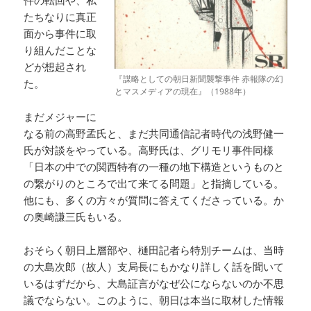
たちなりに真正
面から事件に取
り組んだことな
どが想起され
『謀略としての朝日新聞襲撃事件 赤報隊の幻
た。
とマスメディアの現在』（1988年）
まだメジャーに
なる前の高野孟氏と、まだ共同通信記者時代の浅野健一
氏が対談をやっている。高野氏は、グリモリ事件同様
「日本の中での関西特有の一種の地下構造というものと
の繋がりのところで出て来てる問題」と指摘している。
他にも、多くの方々が質問に答えてくださっている。か
の奥崎謙三氏もいる。
おそらく朝日上層部や、樋田記者ら特別チームは、当時
の大島次郎（故人）支局長にもかなり詳しく話を聞いて
いるはずだから、大島証言がなぜ公にならないのか不思
議でならない。このように、朝日は本当に取材した情報