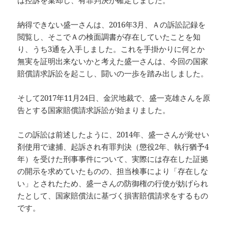
納得できない盛一さんは、2016年3月、Ａの訴訟記録を
閲覧し、そこでＡの検面調書が存在していたことを知
り、うち3通を入手しました。これを手掛かりに何とか
無実を証明出来ないかと考えた盛一さんは、今回の国家
賠償請求訴訟を起こし、闘いの一歩を踏み出しました。
そして2017年11月24日、金沢地裁で、盛一克雄さんを原
告とする国家賠償請求訴訟が始まりました。
この訴訟は前述したように、2014年、盛一さんが覚せい
剤使用で逮捕、起訴され有罪判決（懲役2年、執行猶予4
年）を受けた刑事事件について、実際には存在した証拠
の開示を求めていたものの、担当検事により「存在しな
い」とされたため、盛一さんの防御権の行使が妨げられ
たとして、国家賠償法に基づく損害賠償請求をするもの
です。