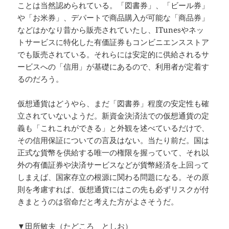
ことは当然認められている。「図書券」、「ビール券」
や「お米券」、デパートで商品購入が可能な「商品券」
などはかなり昔から販売されていたし、ITunesやネッ
トサービスに特化した有価証券もコンビニエンスストア
でも販売されている。それらには安定的に供給されるサ
ービスへの「信用」が基礎にあるので、利用者が定着す
るのだろう。
仮想通貨はどうやら、まだ「図書券」程度の安定性も確
立されていないようだ。新資金決済法での仮想通貨の定
義も「これこれができる」と外観を述べているだけで、
その信用保証についての言及はない。当たり前だ。国は
正式な貨幣を供給する唯一の権限を握っていて、それ以
外の有価証券や決済サービスなどが貨幣経済を上回って
しまえば、国家存立の根源に関わる問題になる。その原
則を考慮すれば、仮想通貨にはこの先も必ずリスクが付
きまとうのは宿命だと考えた方がよさそうだ。
▼田所敏夫（たどころ としお）