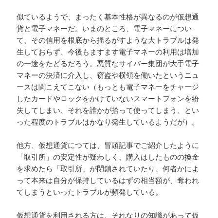
似ているようで、まったく基本性格が異なるのが仮想通
貨と電子マネーだ。いまのところ、電子マネーについ
て、その信用を根底から揺るがすような大トラブルは発
生しておらず、今後もますます電子マネーの利用は増加
の一途をたどるだろう。悪質なサイバー集団が大手電子
マネーの決済に介入し、窃盗や横領を働いたというニュ
ースは聞こえてこない（もっとも電子マネーをチャージ
したカードやロックをかけていないスマートフォンを紛
失してしまい、それを誰かが拾って使ってしまう、とい
った程度のトラブルはかなり発生しているようだが）。
他方、仮想通貨につては、冒頭記事でご紹介したように
「取引所」の安定性が疑わしく、購入はしたものの換金
を求めたら「取引所」が閉鎖されていたり、何者かによ
って本来は自分が保持しているはずの相当額が、奪われ
てしまうといったトラブルが頻発している。
仮想通貨を利用される方は、それなりの知識があって仮