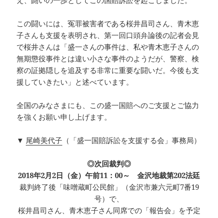
この闘いには、冤罪被害者である桜井昌司さん、青木恵
子さんも支援を表明され、第一回口頭弁論後の記者会見
で桜井さんは「盛一さんの事件は、私や青木恵子さんの
無期懲役事件とは違い小さな事件のようだが、警察、検
察の証拠隠しを追及する非常に重要な闘いだ。今後も支
援していきたい」と述べています。
全国のみなさまにも、この盛一国賠へのご支援とご協力
を強くお願い申し上げます。
▼
尾崎美代子
（「盛一国賠訴訟を支援する会」事務局）
◎次回裁判◎
2018年2月2日（金）午前11：00～ 金沢地裁第202法廷
裁判終了後「味噌蔵町公民館」（金沢市兼六元町7番19
号）で、
桜井昌司さん、青木恵子さん同席での「報告会」を予定