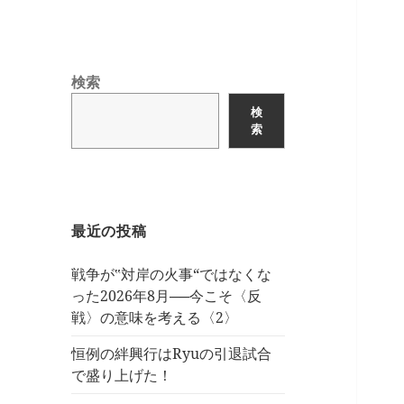
検索
検
索
最近の投稿
戦争が‟対岸の火事“ではなくな
った2026年8月──今こそ〈反
戦〉の意味を考える〈2〉
恒例の絆興行はRyuの引退試合
で盛り上げた！