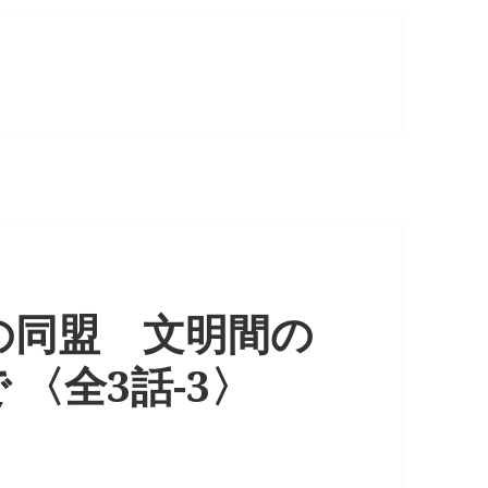
の同盟 文明間の
〈全3話-3〉