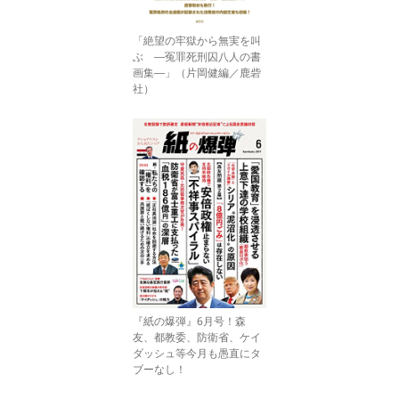
「絶望の牢獄から無実を叫
ぶ ―冤罪死刑囚八人の書
画集―」（片岡健編／鹿砦
社）
『紙の爆弾』6月号！森
友、都教委、防衛省、ケイ
ダッシュ等今月も愚直にタ
ブーなし！