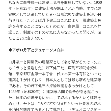
ちなみに白井晟一は建築士免許を取得していない。1950
年（昭和25年）に建築士法が施工された当時、すでに建
築家として活躍していた者へは無試験で建築士免許が付
与された（たとえば丹下健三はこれにより一級建築士免
許を有することになった）のだが、白井晟一はこれを辞
退した。制度そのものが気に入らなかったと聞くが、確
たることは言えない。
◆アポロ丹下とデュオニソス白井
白井晟一と同世代の建築家として名が挙がるのは（先に
もチラっと登場した）丹下健三だ。広島平和記念資料
館、東京都庁舎第一本庁舎、代々木第一体育館といった
建築を手がけており、日本人としては最も著名な建築家
である。その丹下健三の持論展開をきっかけとして、
1955年（昭和30年）に建築家の間で論争が巻き起こっ
た。日本の伝統美をいかにして継承するかという課題を
めぐり、丹下は、“みやび”や“わび”といった要素の継承
を消極的態度であるとして批判し、〈デュオニソス的＝