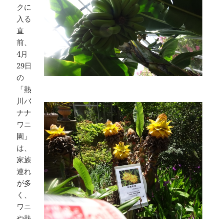
クに
入る
直
前、
4月
29日
の
「熱
川バ
ナナ
ワニ
園」
は、
家族
連れ
が多
く、
ワニ
や熱