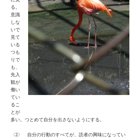
る。
意識
しな
いで
見て
いる
つも
りで
も、
先入
観が
働い
てい
るこ
とが
多い。つとめて自分を出さないようにする。
〈2〉 自分の行動のすべてが、読者の興味になってい