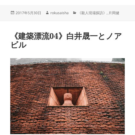
投
作
カ
2017年5月30日
rokusaisha
《殺人現場探訪》
,
片岡健
稿
成
テ
日:
者
ゴ
リ
《建築漂流04》白井晟一とノア
ー
ビル