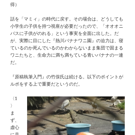
得）
話を「マミィ」の時代に戻す。その場合は、どうしても
小学生の子供を持つ視座が必要だったので、「オオオニ
バスに子供がのれる」という事実を全面に出した。だ
が、実際に目にした『熱川バナナワニ園』の迫力は、寝
ているのか死んでいるのかわからないまま集団で固まる
ワニたちと、生命力に満ち満ちている青いバナナの一連
だ。
『原稿執筆入門』の竹俣氏は続ける。以下のポイントが
ルポをする上で重要だというのだ。
〈1
〉
ま
ず、
虚心
に見