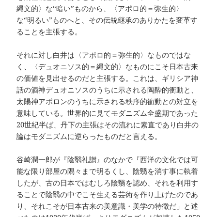
縄文的〉な“暗い”ものから、〈アポロ的＝弥生的〉
な“明るい”ものへと、その伝統継承のありかたを変革す
ることを主張する。
それに対し白井は〈アポロ的＝弥生的〉なものではな
く、〈デュオニソス的＝縄文的〉なものにこそ日本古来
の価値を見出せるのだと主張する。これは、ギリシア神
話の酒神デュオニソスのうちに示される陶酔的衝動と、
太陽神アポロンのうちに示される秩序的衝動との対立を
意味している。世界的に見てモダニズム全盛期であった
20世紀半ば、丹下の主張はその流れに素直であり白井の
論はモダニズムに逆らったものだと言える。
谷崎潤一郎が『陰翳礼讃』のなかで『西洋の文化では可
能な限り部屋の隅々まで明るくし、陰翳を消す事に執着
したが、古の日本ではむしろ陰翳を認め、それを利用す
ることで陰翳の中でこそ生える芸術を作り上げたのであ
り、それこそが日本古来の美意識・美学の特徴だ」と述