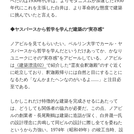
べたのは1930年代半ば。よりモダニズムが加速した1950
年代にこれを主張した白井は、より革命的な態度で建築
に挑んでいたと言える。
◆ヤスパースから哲学を学んだ建築の“実存感”
ノアビルを見てもらいたい。ベルリン大学でカール・ヤ
スパースから哲学を学んだというだけあってか、かなり
ユニークにその“実存感”をアピールしている。ノアビル
は
《建築漂流02》
で紹介した“霊友会釈迦殿”のすぐ近く
に屹立しており、釈迦殿帰りには自然と目にすることに
なるため「なんかまたヘンなのがいるよ……」と注目必
至である。
しかしこれだけ特徴的な建築を完成させるにあたって
は、どうしても関係者の協力が必要だ。この点、ノアビ
ルの創業者・長尾剛鶴は建築に造詣が深く、白井晟一氏
の設計理念に共鳴して同ビルの設計に際し全てを委ねた
というから力強い。1974年（昭和49年）の竣工当時、設