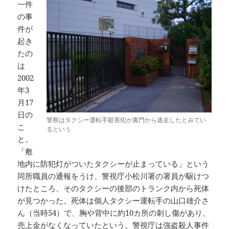
一件
の事
件が
起き
たの
は
2002
年3
月17
日の
警察はタクシー運転手殺害犯が裏門から逃走したとみてい
こ
るという
と。
「敷
地内に防犯灯がついたタクシーが止まっている」という
同所職員の通報をうけ、警視庁小松川署の署員が駆けつ
けたところ、そのタクシーの後部のトランク内から死体
が見つかった。死体は個人タクシー運転手の山口雄介さ
ん（当時54）で、胸や背中に約10カ所の刺し傷があり、
売上金がなくなっていたという。警視庁は強盗殺人事件