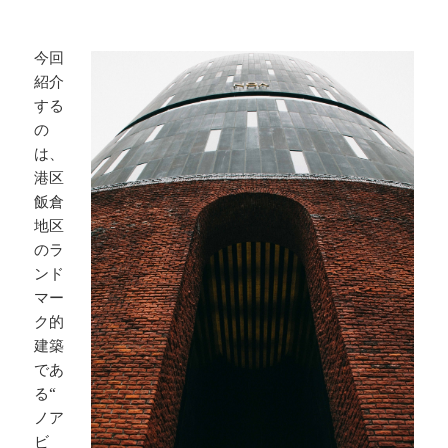
今回
紹介
する
の
は、
港区
飯倉
地区
のラ
ンド
マー
ク的
建築
であ
る“
ノア
ビ