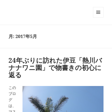
メニュ
ーとウ
ィジェ
ット
月:
2017年5月
24年ぶりに訪れた伊豆「熱川バ
ナナワニ園」で物書きの初心に
返る
この
ブロ
グ
は、
マス