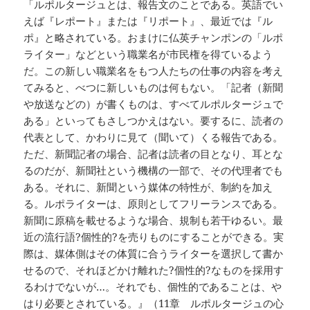
「ルポルタージュとは、報告文のことである。英語でい
えば『レポート』または『リポート』、最近では『ル
ポ』と略されている。おまけに仏英チャンポンの「ルポ
ライター」などという職業名が市民権を得ているよう
だ。この新しい職業名をもつ人たちの仕事の内容を考え
てみると、べつに新しいものは何もない。「記者（新聞
や放送などの）が書くものは、すべてルポルタージュで
ある」といってもさしつかえはない。要するに、読者の
代表として、かわりに見て（聞いて）くる報告である。
ただ、新聞記者の場合、記者は読者の目となり、耳とな
るのだが、新聞社という機構の一部で、その代理者でも
ある。それに、新聞という媒体の特性が、制約を加え
る。ルポライターは、原則としてフリーランスである。
新聞に原稿を載せるような場合、規制も若干ゆるい。最
近の流行語?個性的?を売りものにすることができる。実
際は、媒体側はその体質に合うライターを選択して書か
せるので、それほどかけ離れた?個性的?なものを採用す
るわけでないが…。それでも、個性的であることは、や
はり必要とされている。』（11章 ルポルタージュの心