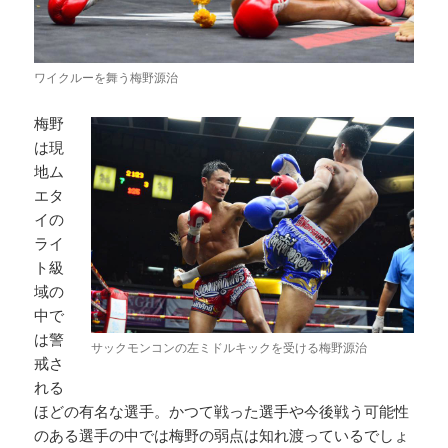
ワイクルーを舞う梅野源治
梅野
は現
地ム
エタ
イの
ライ
ト級
域の
中で
は警
サックモンコンの左ミドルキックを受ける梅野源治
戒さ
れる
ほどの有名な選手。かつて戦った選手や今後戦う可能性
のある選手の中では梅野の弱点は知れ渡っているでしょ