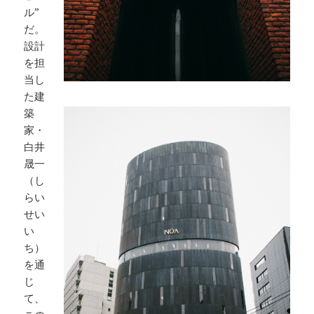
ル”
だ。
設計
を担
当し
た建
築
家・
白井
晟一
（し
らい
せい
い
ち）
を通
じ
て、