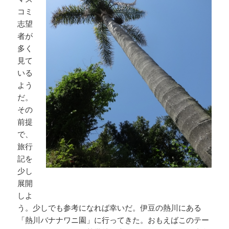
コミ
志望
者が
多く
見て
いる
よう
だ。
その
前提
で、
旅行
記を
少し
展開
しよ
う。少しでも参考になれば幸いだ。伊豆の熱川にある
「熱川バナナワニ園」に行ってきた。おもえばこのテー