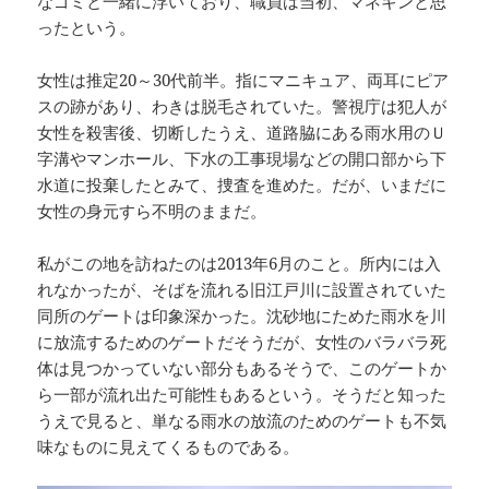
なゴミと一緒に浮いており、職員は当初、マネキンと思
ったという。
女性は推定20～30代前半。指にマニキュア、両耳にピア
スの跡があり、わきは脱毛されていた。警視庁は犯人が
女性を殺害後、切断したうえ、道路脇にある雨水用のＵ
字溝やマンホール、下水の工事現場などの開口部から下
水道に投棄したとみて、捜査を進めた。だが、いまだに
女性の身元すら不明のままだ。
私がこの地を訪ねたのは2013年6月のこと。所内には入
れなかったが、そばを流れる旧江戸川に設置されていた
同所のゲートは印象深かった。沈砂地にためた雨水を川
に放流するためのゲートだそうだが、女性のバラバラ死
体は見つかっていない部分もあるそうで、このゲートか
ら一部が流れ出た可能性もあるという。そうだと知った
うえで見ると、単なる雨水の放流のためのゲートも不気
味なものに見えてくるものである。