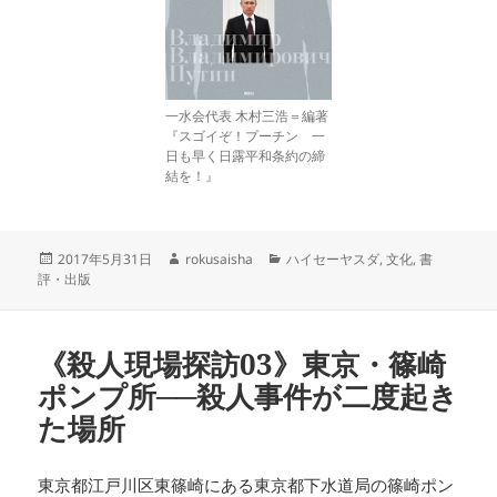
一水会代表 木村三浩＝編著
『スゴイぞ！プーチン 一
日も早く日露平和条約の締
結を！』
投
作
カ
2017年5月31日
rokusaisha
ハイセーヤスダ
,
文化
,
書
稿
成
テ
評・出版
日:
者
ゴ
リ
ー
《殺人現場探訪03》東京・篠崎
ポンプ所──殺人事件が二度起き
た場所
東京都江戸川区東篠崎にある東京都下水道局の篠崎ポン