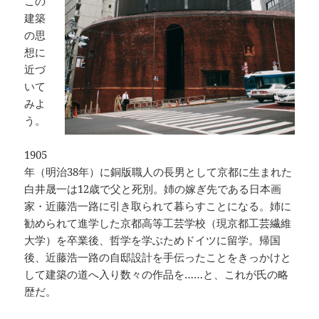
この
建築
の思
想に
近づ
いて
みよ
う。
1905
年（明治38年）に銅版職人の長男として京都に生まれた
白井晟一は12歳で父と死別。姉の嫁ぎ先である日本画
家・近藤浩一路に引き取られて暮らすことになる。姉に
勧められて進学した京都高等工芸学校（現京都工芸繊維
大学）を卒業後、哲学を学ぶためドイツに留学。帰国
後、近藤浩一路の自邸設計を手伝ったことをきっかけと
して建築の道へ入り数々の作品を……と、これが氏の略
歴だ。