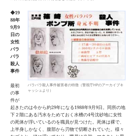
◆19
88年
9月9
日の
女性
バラ
バラ
殺人
事件
バラバラ殺人事件被害者の特徴（警視庁HPのアーカイブキ
最初
ャッシュより）
の事
件が
起きたのは今から約29年になる1988年9月9日。同所の地
下２階にある汚水をためておく水槽の4号沈砂地に女性
の死体が浮いているのを職員が見つけた。死体は裸で、
上半身しかなく、腹部から刃物で切断されていた。様々