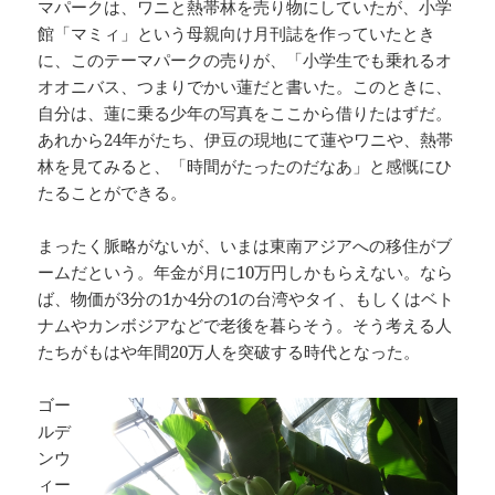
マパークは、ワニと熱帯林を売り物にしていたが、小学
館「マミィ」という母親向け月刊誌を作っていたとき
に、このテーマパークの売りが、「小学生でも乗れるオ
オオニバス、つまりでかい蓮だと書いた。このときに、
自分は、蓮に乗る少年の写真をここから借りたはずだ。
あれから24年がたち、伊豆の現地にて蓮やワニや、熱帯
林を見てみると、「時間がたったのだなあ」と感慨にひ
たることができる。
まったく脈略がないが、いまは東南アジアへの移住がブ
ームだという。年金が月に10万円しかもらえない。なら
ば、物価が3分の1か4分の1の台湾やタイ、もしくはベト
ナムやカンボジアなどで老後を暮らそう。そう考える人
たちがもはや年間20万人を突破する時代となった。
ゴー
ルデ
ンウ
ィー