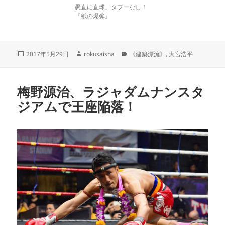
愚直に直球、タブーなし！
『紙の爆弾』
投
作
カ
2017年5月29日
rokusaisha
《建築漂流》
,
大宮浩平
稿
成
テ
日:
者
ゴ
リ
梅野源治、ラジャダムナンスタ
ー
ジアムで王座陥落！