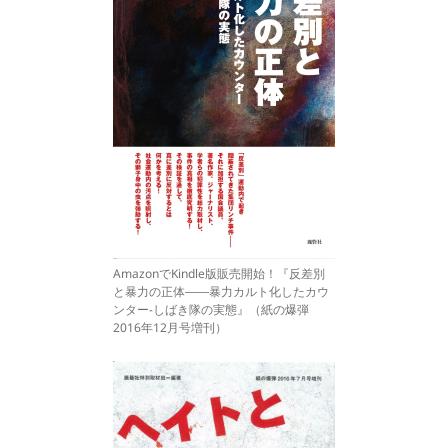
AmazonでKindle版販売開始！『反差別
と暴力の正体――暴力カルト化したカウ
ンター-しばき隊の実態』（紙の爆弾
2016年12月号増刊）