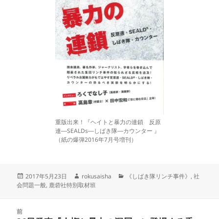
重版出来！『ヘイトと暴力の連鎖 反原
連―SEALDs―しばき隊―カウンター 』
（紙の爆弾2016年7月号増刊）
投
作
カ
2017年5月23日
rokusaisha
《しばき隊リンチ事件》
,
社
稿
成
テ
会問題一般
,
鹿砦社特別取材班
日:
者
ゴ
リ
投
ー
前
稿