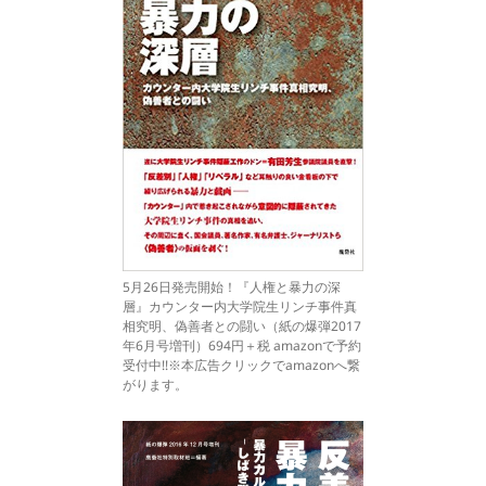
5月26日発売開始！『人権と暴力の深
層』カウンター内大学院生リンチ事件真
相究明、偽善者との闘い（紙の爆弾2017
年6月号増刊）694円＋税 amazonで予約
受付中!!※本広告クリックでamazonへ繋
がります。