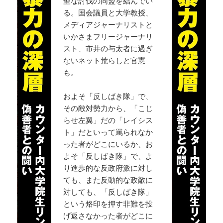
聖な討伐の同盟を結んでい
る。国会議員と大学教授、
メディアジャーナリストと
いかさまフリージャーナリ
スト、市井の与太者に過ぎ
ないネット荒らしと官憲
も。
およそ「反しばき隊」で、
その敵対勢力から、「こじ
らせ左翼」だの「レイシス
ト」だといって罵られなか
った者がどこにいるか、お
よそ「反しばき隊」で、よ
り進歩的な反政府派に対し
ても、また反動的な政敵に
対しても、「反しばき隊」
という烙印を押す非難を投
げ返さなかった者がどこに