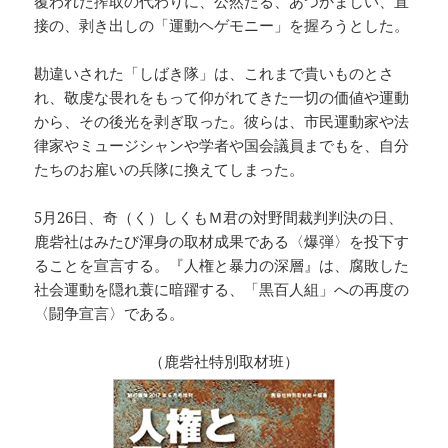
覆われた搾取の代わりに、公然たる、あつかましい、直
接の、剥き出しの「運動ヘゲモニー」を握ろうとした。
勘違いされた「しばき隊」は、これまで貴いものとさ
れ、敬虔な畏れをもって仰がれてきた一切の価値や運動
から、その後光を剥ぎ取った。彼らは、市民運動家や法
律家やミュージシャンや学者や国会議員までもを、自分
たちのお雇いの兵隊に換えてしまった。
5月26日、奇（く）しくもＭ君の対野間裁判判決の日、
鹿砦社はみたび渾身の取材成果である〈爆弾〉を投下す
ることを宣言する。『人権と暴力の深層』は、腐敗した
社会運動を隠れ蓑に暗躍する、「黒百人組」への再度の
〈闘争宣言〉である。
（鹿砦社特別取材班）