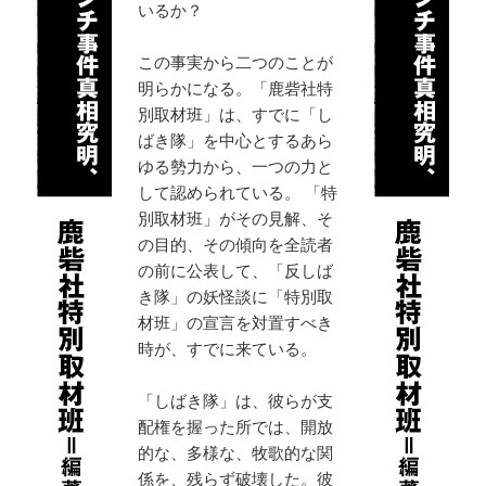
いるか？
この事実から二つのことが
明らかになる。「鹿砦社特
別取材班」は、すでに「し
ばき隊」を中心とするあら
ゆる勢力から、一つの力と
して認められている。 「特
別取材班」がその見解、そ
の目的、その傾向を全読者
の前に公表して、「反しば
き隊」の妖怪談に「特別取
材班」の宣言を対置すべき
時が、すでに来ている。
「しばき隊」は、彼らが支
配権を握った所では、開放
的な、多様な、牧歌的な関
係を、残らず破壊した。彼