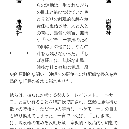
らの運動は、生まれながら
の目上と結びつけていた色
とりどりの封建的な絆を無
責任に復活させ、人と人と
の間に、露骨な利害、無情
な「ヘゲモニー掌握のため
の排除」の他には、なんの
絆をも残さなかった。「し
ばき隊」は、無垢な市民、
純粋な社会参加の意識、歴
史的原則的な闘い、沖縄への闘争への無配慮な侵入を利
己的な打算の冷水に溺れさせた。
彼らは、彼らに対峙する勢力を「レイシスト」「ヘサ
ヨ」と言い募ることを特許状で許され、立派に勝ち得た
数々の特権を、ただ一つの非情な「ヘゲモニー」の自由
と取り換えてしまった。一言でいえば、「しばき隊」
は、現政権の進める反動政策、宗教的・政治的な幻想で