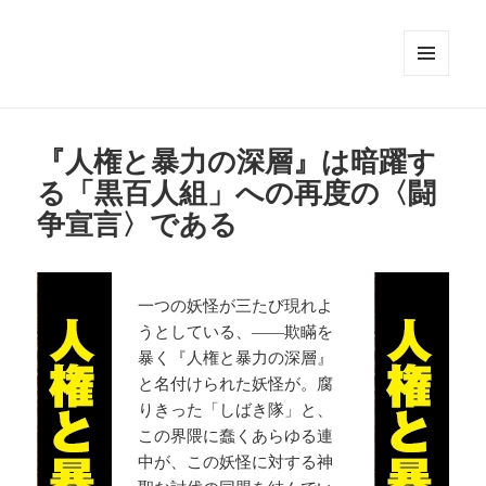
メニュ
ーとウ
ィジェ
ット
『人権と暴力の深層』は暗躍す
る「黒百人組」への再度の〈闘
争宣言〉である
一つの妖怪が三たび現れよ
うとしている、――欺瞞を
暴く『人権と暴力の深層』
と名付けられた妖怪が。腐
りきった「しばき隊」と、
この界隈に蠢くあらゆる連
中が、この妖怪に対する神