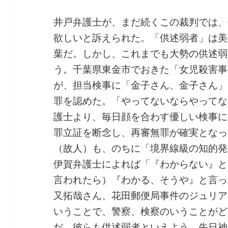
井戸弁護士が、まだ続くこの裁判では、
欲しいと訴えられた。「供述弱者」は美
葉だ。しかし、これまでも大勢の供述弱
う。千葉県東金市でおきた「女児殺害事
が、担当検事に「金子さん、金子さん」
罪を認めた。「やってないならやってな
護士より、毎日顔を合わす優しい検事に
罪立証を断念し、再審無罪が確実となっ
（故人）も、のちに「境界線級の知的発
伊賀弁護士によれば「『わからない』と
言われたら）『わかる、そうや』と言っ
又拓哉さん、花田郵便局事件のジュリア
いうことで、警察、検察のいうことがど
だ。彼らも供述弱者といえよう。先日神