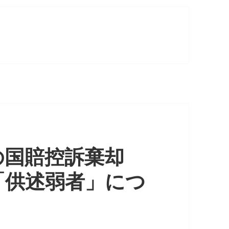
の国賠控訴棄却
「供述弱者」につ
！