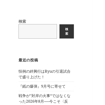
検索
検
索
最近の投稿
恒例の絆興行はRyuの引退試合
で盛り上げた！
『紙の爆弾』9月号に寄せて
戦争が‟対岸の火事“ではなくな
った2026年8月──今こそ〈反