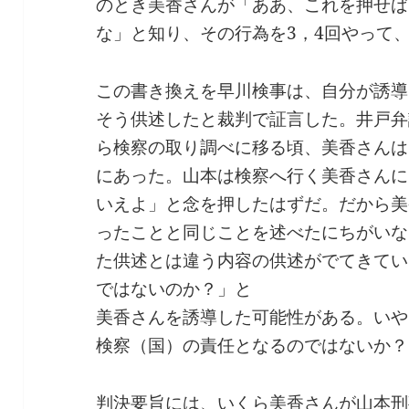
のとき美香さんが「ああ、これを押せば
な」と知り、その行為を3，4回やって
この書き換えを早川検事は、自分が誘導
そう供述したと裁判で証言した。井戸弁
ら検察の取り調べに移る頃、美香さんは
にあった。山本は検察へ行く美香さんに
いえよ」と念を押したはずだ。だから美
ったことと同じことを述べたにちがいな
た供述とは違う内容の供述がでてきてい
ではないのか？」と
美香さんを誘導した可能性がある。いや
検察（国）の責任となるのではないか？
判決要旨には、いくら美香さんが山本刑