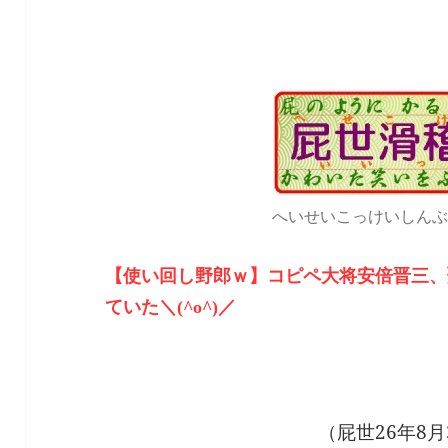
へいせいこっけいしんぶ
【使い回し野郎ｗ】コピペ大将安倍晋三、
ていた＼(^o^)／
（屁世26年8月