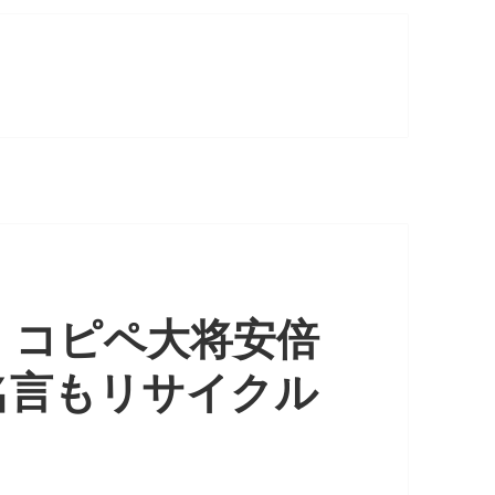
》コピペ大将安倍
名言もリサイクル