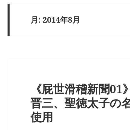
月:
2014年8月
《屁世滑稽新聞01
晋三、聖徳太子の
使用