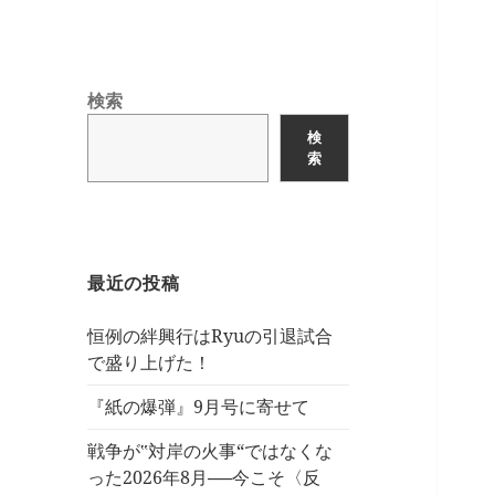
検索
検
索
最近の投稿
恒例の絆興行はRyuの引退試合
で盛り上げた！
『紙の爆弾』9月号に寄せて
戦争が‟対岸の火事“ではなくな
った2026年8月──今こそ〈反