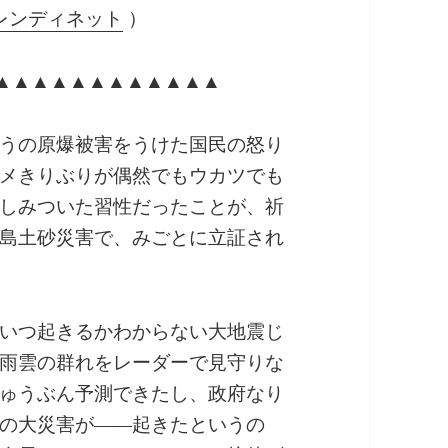
レンディネット
）
▲▲▲▲▲▲▲▲▲▲▲▲
うの原爆被害をうけた国民の怒り
メきりぶりが偶然でもウカツでも
しみついた習性だったことが、祈
島土砂災害で、みごとに立証され
いつ起きるかわからない大地震じ
雨雲の群れをレーダーで見守りな
ゅうぶん予測できたし、政府なり
の大災害が――起きたというの