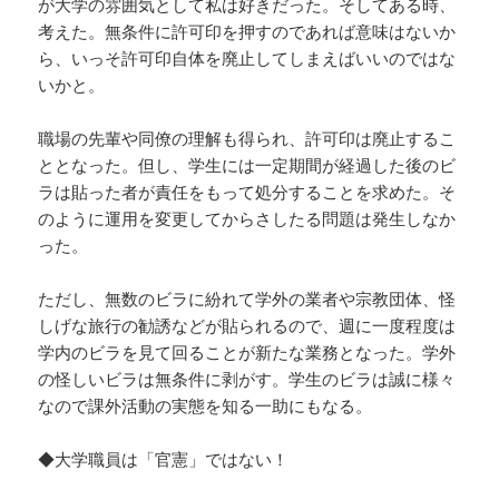
が大学の雰囲気として私は好きだった。そしてある時、
考えた。無条件に許可印を押すのであれば意味はないか
ら、いっそ許可印自体を廃止してしまえばいいのではな
いかと。
職場の先輩や同僚の理解も得られ、許可印は廃止するこ
ととなった。但し、学生には一定期間が経過した後のビ
ラは貼った者が責任をもって処分することを求めた。そ
のように運用を変更してからさしたる問題は発生しなか
った。
ただし、無数のビラに紛れて学外の業者や宗教団体、怪
しげな旅行の勧誘などが貼られるので、週に一度程度は
学内のビラを見て回ることが新たな業務となった。学外
の怪しいビラは無条件に剥がす。学生のビラは誠に様々
なので課外活動の実態を知る一助にもなる。
◆大学職員は「官憲」ではない！