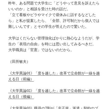
昨年、ある問題で大学生に「どうやって意見を訴えたら
いいのか」と相談を受けた時の話だ。
「立て看板やビラやマイクで昼休みに話するなどした
ら」と私が提案したら、「全部、許可制だから個人では
難しいんです」とその学生が答えたので驚いた。
大学はくだらない管理強化ばかりに熱心なようだが、学
生の「表現の自由」を時には思い出してみるべきだ。
大学職員は「官憲」ではないのだから。
（田所敏夫）
《大学異論01》「度を越した」改革で立命館が一線を越
える日（前編）
《大学異論02》「度を越した」改革で立命館が一線を越
える日（後編）
《大学異論03》職員の7割が「非正規」派遣・契約のブ