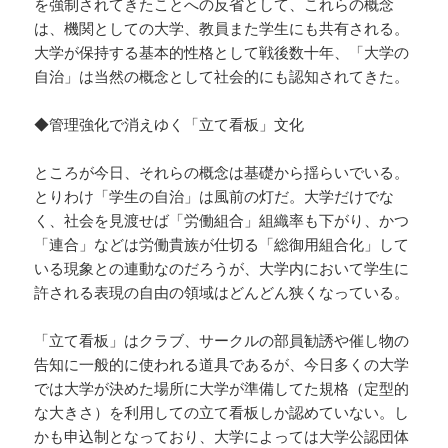
を強制されてきたことへの反省として、これらの概念
は、機関としての大学、教員また学生にも共有される。
大学が保持する基本的性格として戦後数十年、「大学の
自治」は当然の概念として社会的にも認知されてきた。
◆管理強化で消えゆく「立て看板」文化
ところが今日、それらの概念は基礎から揺らいでいる。
とりわけ「学生の自治」は風前の灯だ。大学だけでな
く、社会を見渡せば「労働組合」組織率も下がり、かつ
「連合」などは労働貴族が仕切る「総御用組合化」して
いる現象との連動なのだろうが、大学内において学生に
許される表現の自由の領域はどんどん狭くなっている。
「立て看板」はクラブ、サークルの部員勧誘や催し物の
告知に一般的に使われる道具であるが、今日多くの大学
では大学が決めた場所に大学が準備してた規格（定型的
な大きさ）を利用しての立て看板しか認めていない。し
かも申込制となっており、大学によっては大学公認団体