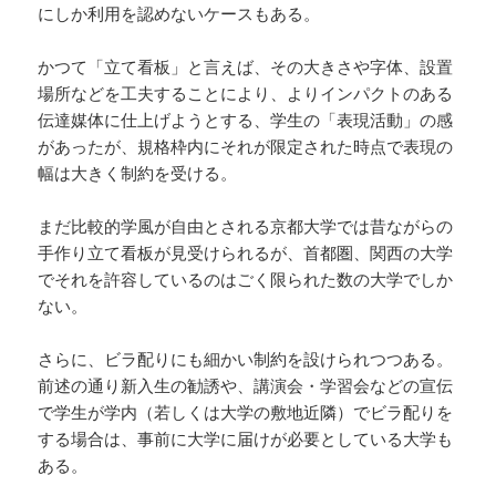
にしか利用を認めないケースもある。
かつて「立て看板」と言えば、その大きさや字体、設置
場所などを工夫することにより、よりインパクトのある
伝達媒体に仕上げようとする、学生の「表現活動」の感
があったが、規格枠内にそれが限定された時点で表現の
幅は大きく制約を受ける。
まだ比較的学風が自由とされる京都大学では昔ながらの
手作り立て看板が見受けられるが、首都圏、関西の大学
でそれを許容しているのはごく限られた数の大学でしか
ない。
さらに、ビラ配りにも細かい制約を設けられつつある。
前述の通り新入生の勧誘や、講演会・学習会などの宣伝
で学生が学内（若しくは大学の敷地近隣）でビラ配りを
する場合は、事前に大学に届けが必要としている大学も
ある。