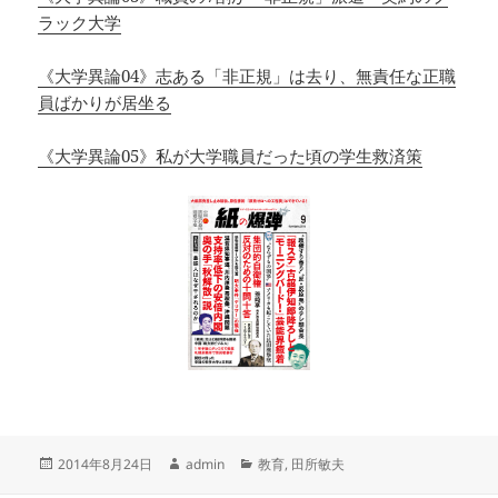
ラック大学
《大学異論04》志ある「非正規」は去り、無責任な正職
員ばかりが居坐る
《大学異論05》私が大学職員だった頃の学生救済策
投
作
カ
2014年8月24日
admin
教育
,
田所敏夫
稿
成
テ