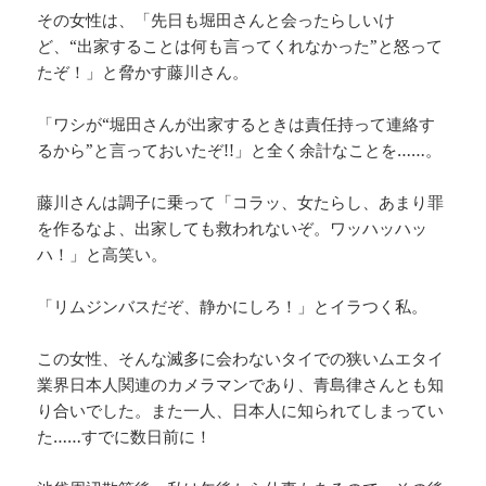
その女性は、「先日も堀田さんと会ったらしいけ
ど、“出家することは何も言ってくれなかった”と怒って
たぞ！」と脅かす藤川さん。
「ワシが“堀田さんが出家するときは責任持って連絡す
るから”と言っておいたぞ!!」と全く余計なことを……。
藤川さんは調子に乗って「コラッ、女たらし、あまり罪
を作るなよ、出家しても救われないぞ。ワッハッハッ
ハ！」と高笑い。
「リムジンバスだぞ、静かにしろ！」とイラつく私。
この女性、そんな滅多に会わないタイでの狭いムエタイ
業界日本人関連のカメラマンであり、青島律さんとも知
り合いでした。また一人、日本人に知られてしまってい
た……すでに数日前に！