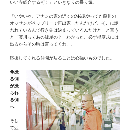
いい寺紹介するぞ！」といきなりの乗り気。
「いやいや、アナンの家の近くのM&Kやってた藤川の
オッサンがペッブリーで再出家したんだけど、そこに誘
われているんで行き先は決まっているんだけど」と言う
と「藤川ってあの飯屋の？ わかった、必ず得度式には
出るからその時は言ってくれ」。
応援してくれる仲間が居ることは心強いものでした。
◆撮
る側
が撮
られ
る側
へ
そし
て翌