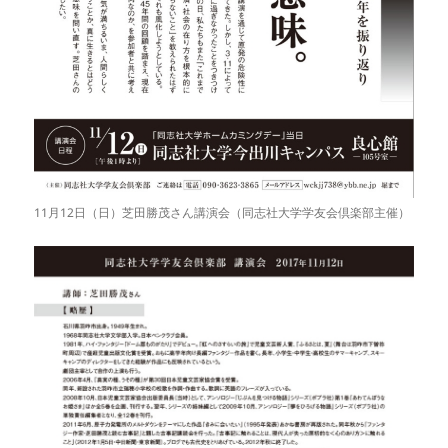
11月12日（日）芝田勝茂さん講演会（同志社大学学友会倶楽部主催）