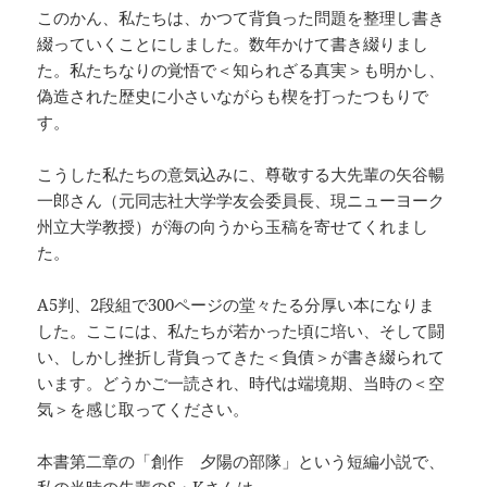
このかん、私たちは、かつて背負った問題を整理し書き
綴っていくことにしました。数年かけて書き綴りまし
た。私たちなりの覚悟で＜知られざる真実＞も明かし、
偽造された歴史に小さいながらも楔を打ったつもりで
す。
こうした私たちの意気込みに、尊敬する大先輩の矢谷暢
一郎さん（元同志社大学学友会委員長、現ニューヨーク
州立大学教授）が海の向うから玉稿を寄せてくれまし
た。
A5判、2段組で300ページの堂々たる分厚い本になりま
した。ここには、私たちが若かった頃に培い、そして闘
い、しかし挫折し背負ってきた＜負債＞が書き綴られて
います。どうかご一読され、時代は端境期、当時の＜空
気＞を感じ取ってください。
本書第二章の「創作 夕陽の部隊」という短編小説で、