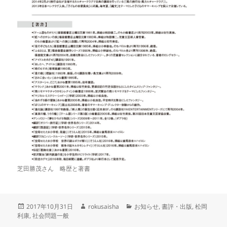
芝田勝茂さん 略歴と著書
投
作
カ
2017年10月31日
rokusaisha
お知らせ
,
書評・出版
,
松岡
稿
成
テ
利康
,
社会問題一般
日:
者
ゴ