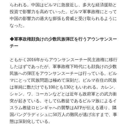
らわれる。中国はビルマに急接近し、多大な経済援助と
投資で影響力を高めていった。ビルマ軍事政権にとって
中国の影響力の過大な膨張も脅威と受け取られるように
なった。
◆軍事政権顔負けの少数民族弾圧を行うアウンサンスー
チー
ともかく2016年からアウンサンスーチー民主政権に移行
したはずであったが、軍事政権下時代にも顔負けの少数
民族への弾圧をアウンサンスーチーは行っている。ビル
マにとって民族問題は極めて深刻だ。ビルマ在住の民族
は単純に数だけでも100とも130ともいわれる。カレン、
シャン、ワ、コーカンなどとは近年も政府軍との武力衝
突が起きている。そして仏教徒であるビルマ族によるイ
スラム教徒ロヒンギャへの襲撃はAFPが伝える通り、隣
国バングラディシュに50万人の難民が逃げ出すまで、事
態は深刻化している。