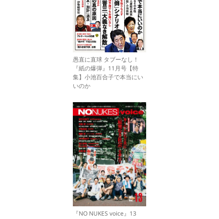
愚直に直球 タブーなし！
『紙の爆弾』11月号【特
集】小池百合子で本当にい
いのか
『NO NUKES voice』13