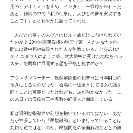
用のビデオカメラを止め、インタビュー収録が終わった
あと、雑談の中で「私の仕事は、人びとの夢を実現する
ことです」とさわやかに語ってくれた。
「人びとの夢」の人びとはビルマ族だけに向けられてい
たのか？ 20年間軍事政権の弾圧で苦しんだあなたの仲
間には獄中死や銃殺された人が無数にいることを忘れた
か？ ユダヤ人のように第二次大戦中に受けた地獄をパレ
スチナで同様に展開する愚を平然と犯すのか？
アウンサンスーチー、軟禁解除後の初来日は日本財団の
招きによるものだった。会場の一聴衆として彼女の話を
聞くことは可能だったけれども、足が向かなかった。こ
の来日では安倍晋三や多数の経済人と面談している。
私は過剰な指導力や幻想を抱いているのではない。あな
たが主張していた「民族融和」といま行っていることは
丸切り逆ではないのか。民族問題の全面解決などとの無