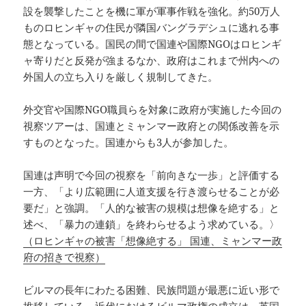
設を襲撃したことを機に軍が軍事作戦を強化。約50万人
ものロヒンギャの住民が隣国バングラデシュに逃れる事
態となっている。国民の間で国連や国際NGOはロヒンギ
ャ寄りだと反発が強まるなか、政府はこれまで州内への
外国人の立ち入りを厳しく規制してきた。
外交官や国際NGO職員らを対象に政府が実施した今回の
視察ツアーは、国連とミャンマー政府との関係改善を示
すものとなった。国連からも3人が参加した。
国連は声明で今回の視察を「前向きな一歩」と評価する
一方、「より広範囲に人道支援を行き渡らせることが必
要だ」と強調。「人的な被害の規模は想像を絶する」と
述べ、「暴力の連鎖」を終わらせるよう求めている。〉
（ロヒンギャの被害「想像絶する」 国連、ミャンマー政
府の招きで視察）
ビルマの長年にわたる困難、民族問題が最悪に近い形で