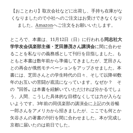
【おことわり】取次会社などに出荷し、手持ち在庫がな
くなりましたので小社へのご注文はお受けできなくなり
ました。
Amazon
へご注文をお願いいたします。
ところで、本書は、11月12日（日）に行われる
同志社大
学学友会倶楽部主催・芝田勝茂さん講演会
に間に合わせ
ることを私なりの義務感として刊行を目指しました。も
ともと本書は数年前から準備してきましたが、芝田さん
との再会が俄然モチベーションをアップさせました。本
書には、芝田さんとの学生時代の日々、そして以降40数
年のお互いの苦闘が底流になっています。なぜか？ そ
の〝回答〟は本書を紐解いていただければ分かるでしょ
う。人間、こうした具体的な目標なくしては力が入らな
いようです。3年前の同倶楽部の講演会に上記の矢谷暢
一郎さんをアメリカから招きましたが、ここでも何とか
矢谷さんの著書の刊行を間に合わせました。本が完成し
京都に届いたのは前日でした。