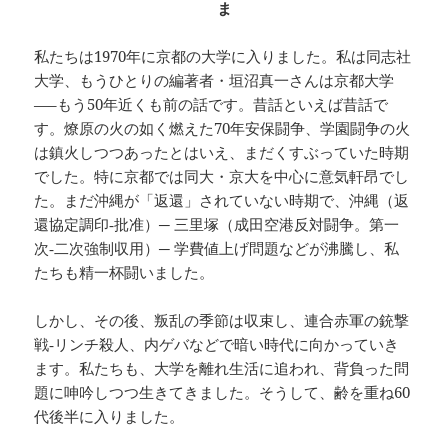
ま
私たちは1970年に京都の大学に入りました。私は同志社
大学、もうひとりの編著者・垣沼真一さんは京都大学
—–もう50年近くも前の話です。昔話といえば昔話で
す。燎原の火の如く燃えた70年安保闘争、学園闘争の火
は鎮火しつつあったとはいえ、まだくすぶっていた時期
でした。特に京都では同大・京大を中心に意気軒昂でし
た。まだ沖縄が「返還」されていない時期で、沖縄（返
還協定調印‐批准）─ 三里塚（成田空港反対闘争。第一
次‐二次強制収用）─ 学費値上げ問題などが沸騰し、私
たちも精一杯闘いました。
しかし、その後、叛乱の季節は収束し、連合赤軍の銃撃
戦‐リンチ殺人、内ゲバなどで暗い時代に向かっていき
ます。私たちも、大学を離れ生活に追われ、背負った問
題に呻吟しつつ生きてきました。そうして、齢を重ね60
代後半に入りました。