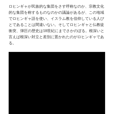
ロヒンギャが民族的な集団をさす呼称なのか、宗教文化
的な集団を称するものなのかの議論があるが、この地域
でロヒンギャ語を使い、イスラム教を信仰している人び
とであることは間違いない。そしてロヒンギャと仏教徒
衝突、弾圧の歴史は18世紀にまでさかのぼる。根深いと
言えば根深い対立と差別に置かれたのがロヒンギャであ
る。