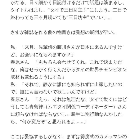
かなる、日々細かく日記付けるだけで話題は溜まるし、
タイトルはよし、“タイで三日坊主！”にしよう。二日で
終わっても三ヶ月続いても“三日坊主”でいい」。
さすが雑誌を作る側の物書きは発想の展開が早い。
私 「来月、先輩僧の藤川さんが日本に来るんですけ
ど、お会いになられますか？」
春原さん 「もちろん会わせてくれ、これで決まりだ
な。俺はせっかく行くんだからタイの世界チャンピオン
取材も兼ねるようにする」
私 「それで、静かに誰にも知られずに出家したいの
で、誰にも言わないで欲しいんですけど」
春原さん 「えっ、それは無理だな、タイで動くにはど
うしても青島律（ムエタイ関係コーディネーター）さん
に頼らなければならないし、勝手に別行動なんかした
ら、“何か変だぞ”と思われるよ……」
ここは妥協するしかなく、まずは得度式のカメラマンの