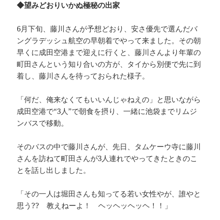
◆望みどおりいかぬ極秘の出家
6月下旬、藤川さんが予想どおり、安さ優先で選んだバ
ングラデッシュ航空の早朝着でやって来ました。その朝
早くに成田空港まで迎えに行くと、藤川さんより年輩の
町田さんという知り合いの方が、タイから別便で先に到
着し、藤川さんを待っておられた様子。
「何だ、俺来なくてもいいんじゃねえの」と思いながら
成田空港で“3人”で朝食を摂り、一緒に池袋までリムジ
ンバスで移動。
そのバスの中で藤川さんが、先日、タムケーウ寺に藤川
さんを訪ねて町田さんが3人連れでやってきたときのこ
とを話し出しました。
「その一人は堀田さんも知ってる若い女性やが、誰やと
思う?? 教えねーよ！ ヘッヘッヘッヘ！！」