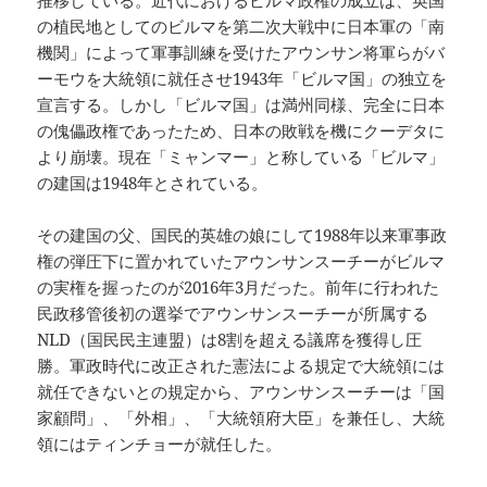
推移している。近代におけるビルマ政権の成立は、英国
の植民地としてのビルマを第二次大戦中に日本軍の「南
機関」によって軍事訓練を受けたアウンサン将軍らがバ
ーモウを大統領に就任させ1943年「ビルマ国」の独立を
宣言する。しかし「ビルマ国」は満州同様、完全に日本
の傀儡政権であったため、日本の敗戦を機にクーデタに
より崩壊。現在「ミャンマー」と称している「ビルマ」
の建国は1948年とされている。
その建国の父、国民的英雄の娘にして1988年以来軍事政
権の弾圧下に置かれていたアウンサンスーチーがビルマ
の実権を握ったのが2016年3月だった。前年に行われた
民政移管後初の選挙でアウンサンスーチーが所属する
NLD（国民民主連盟）は8割を超える議席を獲得し圧
勝。軍政時代に改正された憲法による規定で大統領には
就任できないとの規定から、アウンサンスーチーは「国
家顧問」、「外相」、「大統領府大臣」を兼任し、大統
領にはティンチョーが就任した。