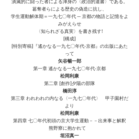
潰滅的に闘った者による渾身の〈政治的遺書〉である。
簒奪者らによる歴史の偽造に抗し、
学生運動解体期＝一九七〇年代 ─ 京都の物語と記憶をよ
みがえらせ
〈知られざる真実〉を書き残す!
[構成]
[特別寄稿]『遙かなる一九七〇年代-京都』の出版にあた
って
矢谷暢一郎
第一章 遙かなる一九七〇年代-京都
松岡利康
第二章 [創作]夕陽の部隊
橋田淳
第三章 われわれの内なる〈一九七〇年代〉 甲子園村だ
より
松岡利康
第四章 七〇年代初頭の京大学生運動－－出来事と解釈
熊野寮に抱かれて
垣沼真一