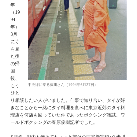
年
（19
94
年）
3月
に寺
を見
た後
の帰
国
後、
中央線に乗る藤川さん（1994年6月27日）
もう
ひと
り相談したい人がいました。仕事で知り合い、タイが好
きなことから一緒にタイ料理を食べに東京近郊のタイ料
理店を何店も回っていた仲であったボクシング雑誌、ワ
ールドボクシングの春原俊樹記者でした。
5月頃、都内も飽きてちょっと郊外の西武新宿線･久米川