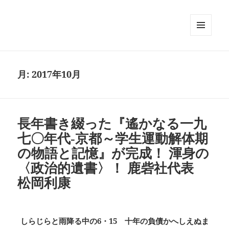
メニュ
ーとウ
ィジェ
ット
月:
2017年10月
長年書き綴った『遙かなる一九
七〇年代‐京都～学生運動解体期
の物語と記憶』が完成！ 渾身の
〈政治的遺書〉！ 鹿砦社代表
松岡利康
しらじらと雨降る中の6・15 十年の負債かへしえぬま