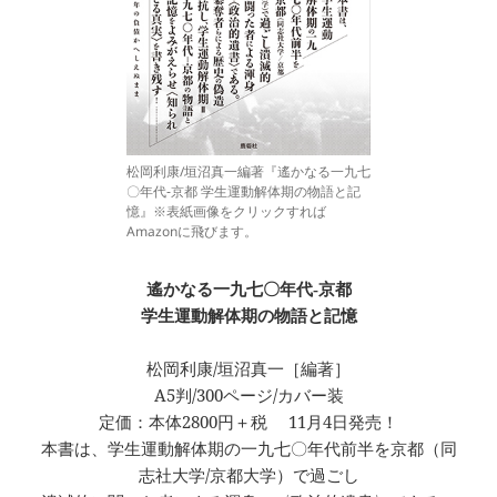
松岡利康/垣沼真一編著『遙かなる一九七
〇年代‐京都 学生運動解体期の物語と記
憶』※表紙画像をクリックすれば
Amazonに飛びます。
遙かなる一九七〇年代‐京都
学生運動解体期の物語と記憶
松岡利康/垣沼真一［編著］
A5判/300ページ/カバー装
定価：本体2800円＋税 11月4日発売！
本書は、学生運動解体期の一九七〇年代前半を京都（同
志社大学/京都大学）で過ごし