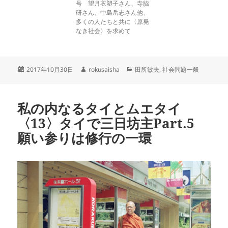
号 望月衣塑子さん、寺脇
研さん、中島岳志さん他、
多くの人たちと共に〈原発
なき社会〉を求めて
投
作
カ
2017年10月30日
rokusaisha
田所敏夫
,
社会問題一般
稿
成
テ
日:
者
ゴ
リ
私の内なるタイとムエタイ
ー
〈13〉タイで三日坊主Part.5
願い参りは修行の一環