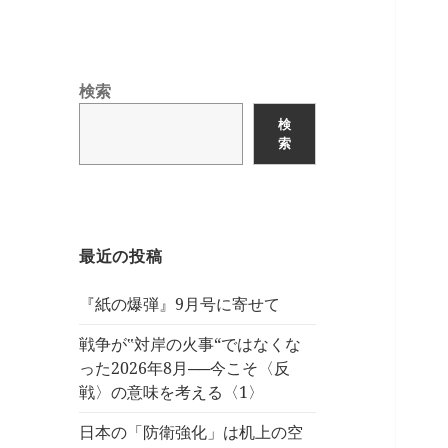
検索
検
索
最近の投稿
『紙の爆弾』9月号に寄せて
戦争が‟対岸の火事“ではなくな
った2026年8月──今こそ〈反
戦〉の意味を考える〈1〉
日本の「防衛強化」は机上の空