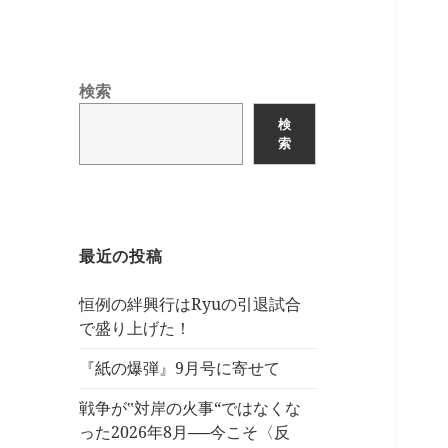
検索
検
索
最近の投稿
恒例の絆興行はRyuの引退試合
で盛り上げた！
『紙の爆弾』9月号に寄せて
戦争が‟対岸の火事“ではなくな
った2026年8月──今こそ〈反