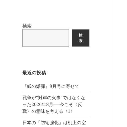
検索
検
索
最近の投稿
『紙の爆弾』9月号に寄せて
戦争が‟対岸の火事“ではなくな
った2026年8月──今こそ〈反
戦〉の意味を考える〈1〉
日本の「防衛強化」は机上の空