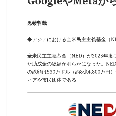
GoogleやMetaか
黒薮哲哉
◆アジアにおける全米民主主義基金（N
全米民主主義基金（NED）が2025年
た助成金の総額が明らかになった。NE
の総額は530万ドル（約8億4,800万
ィアや市民団体である。