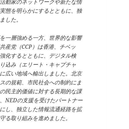
活動家のネットワークや新たな情
実態を明らかにするとともに、独
ました。
を一層強める一方、世界的な影響
共産党（CCP）は香港、チベッ
強化するとともに、デジタル検
り込み（エリート・キャプチャ
に広い地域へ輸出しました。北京
スの規範、市民社会への制約にま
の民主的価値に対する長期的な課
、NEDの支援を受けたパートナー
にし、独立した情報流通経路を拡
守る取り組みを進めました。