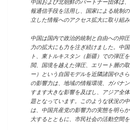
中国および北朝鮮のパートナー団体は、
報通信手段を活用し、国家による統制の
立した情報へのアクセス拡大に取り組み
中国は国内で政治的統制と自由への抑圧
力の拡大にも力を注ぎ続けました。中国
ト、東トルキスタン（新疆）での弾圧を
閲、国境を越えた弾圧、エリート層の取
ー）という自国モデルを近隣諸国やさら
の影響力は、地域の情報環境、ガバナン
すます大きな影響を及ぼし、アジア全体
題となっています。このような状況の中
は、中国共産党の影響力の実態を明らか
大するとともに、市民社会の活動空間を