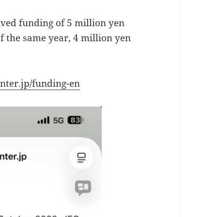
ived funding of 5 million yen
 the same year, 4 million yen
nter.jp/funding-en