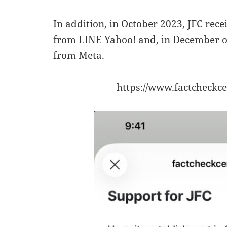
In addition, in October 2023, JFC rece
from LINE Yahoo! and, in December of
from Meta.
https://www.factcheckce