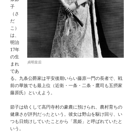
子
（さ
だ
こ）
は、
明治
17年
の生
貞明皇后
まれ
であ
る。九条公爵家は平安後期いらい藤原一門の長者で、戦
前の華族でも最上位（近衛・一条・二条・鷹司も五摂家
藤原氏）といえよう。
節子は幼くして高円寺村の豪農に預けられ、農村育ちの
健康さが評判だったという。彼女は野山を駆け回り、い
つも日焼けしていたことから「黒姫」と呼ばれていたと
いう。