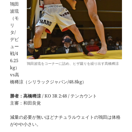
鴇田
波琉
（モ
リ
タ/
デビ
ュー
戦/4
6.25
鴇田波琉をコーナーに詰め、ヒザ蹴りを繰り出す髙橋稀涼
kg）
vs高
橋稀涼（シリラックジャパン/48.8kg）
勝者：高橋稀涼
/ KO 3R 2:48 / テンカウント
主審：和田良覚
減量の必要が無いほどナチュラルウェイトの鴇田は体格
がやや小さい。