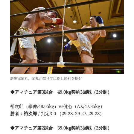
磨生vs蘭丸。蘭丸が蹴りで圧倒し勝利を掴む
◆アマチュア第3試合 49.0kg契約3回戦（2分制）
裕次郎（拳伸/48.65kg）vs健心（AX/47.35kg）
勝者：裕次郎
/ 判定3-0 （29-28. 29-27. 29-28）
◆アマチュア第2試合 39.0kg契約3回戦（2分制）