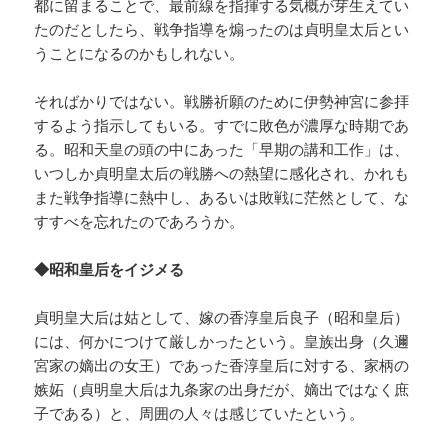
都に留まることで、最前線を指揮する気概が芽生えてい
たのだとしたら、戦争指導を煽ったのは貞明皇太后とい
うことになるのかもしれない。
そればかりではない。戦勝祈願のために伊勢神宮に参拝
するよう指示してもいる。すでに敗色が濃厚な時期であ
る。昭和天皇の頭の中にあった「早期の講和工作」は、
いつしか貞明皇太后の戦勝への熱望に感化され、かれも
また戦争指導に熱中し、あるいは敗戦に茫然として、な
すすべを忘れたのであろうか。
◆昭和皇后をイジメる
貞明皇大后は姑として、嫁の香淳皇后良子（昭和皇后）
には、何かにつけて厳しかったという。皇族出身（久邇
宮家の嫡出の女王）であった香淳皇后に対する、家柄の
嫉妬（貞明皇大后は九条家の出身だが、嫡出ではなく庶
子である）と、周囲の人々は感じていたという。