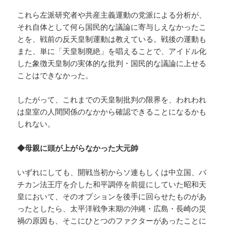
これら左派研究者や共産主義運動の党派による分析が、
それ自体として何ら国民的な議論に寄与しえなかったこ
とを、戦前の反天皇制運動は教えている。戦後の運動も
また、単に「天皇制廃絶」を唱えることで、アイドル化
した象徴天皇制の実体的な批判・国民的な議論に上せる
ことはできなかった。
したがって、これまでの天皇制批判の限界を、われわれ
は皇室の人間関係のなかから確認できることになるかも
しれない。
◆母親に頭が上がらなかった大元帥
いずれにしても、開戦当初からソ連もしくは中立国、バ
チカン法王庁を介した和平調停を前提にしていた昭和天
皇において、そのオプションを後手に回らせたものがあ
ったとしたら、太平洋戦争末期の沖縄・広島・長崎の災
禍の原因も、そこにひとつのファクターがあったことに