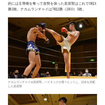
的には主導権を奪って攻勢を保った若原聖はこれで5戦3
勝2敗。ナカムランチャイは7戦2勝（2KO）5敗。
ナカムランチャイvs若原聖。ハイキックが度々ヒットし、試合を支配
した若原聖