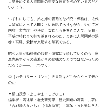
天皇をめぐる人間関係の重要な位置を占めているのだと
いえよう。
いずれにしても、姑と嫁の普遍的な相克・桎梏は、近代
天皇家にとって人間くさい逸話でありながら、やがて宮
内省（宮内庁）や侍従、女官たちを巻きこんで、昭和・
平成の時代まで持ち越されるのだ。まさに人間関係の渦
巻く宮廷、愛憎が支配する禁裏である。
昭和天皇が動植物の観察・研究に没頭していくのも、家
庭内紛争からの逃避がその動機のひとつではなかったの
だろうか――。（つづく）
◎［カテゴリー・リンク］
天皇制はどこからやって来た
のか
▼横山茂彦（よこやま・しげひこ）
編集者・著述業・歴史研究家。歴史関連の著書・共著に
『合戦場の女たち』（情況新書）『軍師・官兵衛に学ぶ