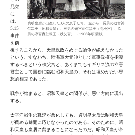
兄弟
に
は、
貞明皇后が出産した3人の息子たち。 左から、長男の迪宮裕
5.15
仁親王（昭和天皇）、三男の光宮宣仁親王（高松宮）、次
男の淳宮雍仁親王（秩父宮） （1906年頃撮影）
事件
を前
後するころから、天皇親政をめぐる論争が絶えなかった
という。すなわち、陸海軍大元帥として軍事政権を指導
するべきという秩父宮と、あくまでもイギリス流の立憲
君主として国務に臨む昭和天皇の、それは埋めがたい思
想的相克であった。
戦争が始まると、昭和天皇との関係が、悪い方向に現出
する。
太平洋戦争の戦況が悪化しても、貞明皇太后は昭和天皇
が薦める疎開に応じなかったのである。そのために、昭
和天皇も皇居に留まることになったのだ。昭和天皇が帝