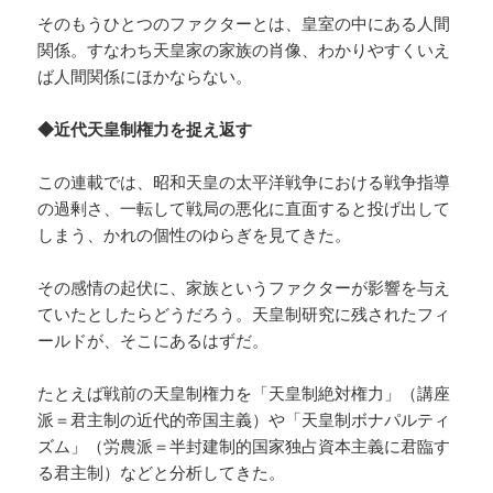
そのもうひとつのファクターとは、皇室の中にある人間
関係。すなわち天皇家の家族の肖像、わかりやすくいえ
ば人間関係にほかならない。
◆近代天皇制権力を捉え返す
この連載では、昭和天皇の太平洋戦争における戦争指導
の過剰さ、一転して戦局の悪化に直面すると投げ出して
しまう、かれの個性のゆらぎを見てきた。
その感情の起伏に、家族というファクターが影響を与え
ていたとしたらどうだろう。天皇制研究に残されたフィ
ールドが、そこにあるはずだ。
たとえば戦前の天皇制権力を「天皇制絶対権力」（講座
派＝君主制の近代的帝国主義）や「天皇制ボナパルティ
ズム」（労農派＝半封建制的国家独占資本主義に君臨す
る君主制）などと分析してきた。