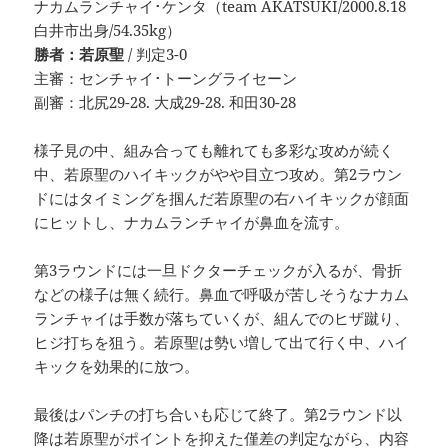
ナカムランチャイ･ケンタ（team AKATSUKI/2000.8.18
白井市出身/54.35kg）
勝者：若原聖
/ 判定3-0
主審：センチャイ･トーングライセーン
副審：北尻29-28. 大成29-28. 和田30-28
様子見の中、組み合っても離れても多彩な攻めが続く
中、若原聖のハイキックがやや目立つ攻め。第2ラウン
ドにはタイミングを掴んだ若原聖の右ハイキックが顔面
にヒットし、ナカムランチャイが鼻血を流す。
第3ラウンドには一旦ドクターチェックが入るが、骨折
などの様子は無く続行。鼻血で呼吸が苦しそうなナカム
ランチャイは手数が落ちていくが、組んでのヒザ蹴り、
ヒジ打ちを狙う。若原聖は勢い増して出て行く中、ハイ
キックを効果的に放つ。
最後はパンチの打ち合いも応じて終了。第2ラウンド以
降は若原聖がポイントを抑えた僅差の判定ながら、内容