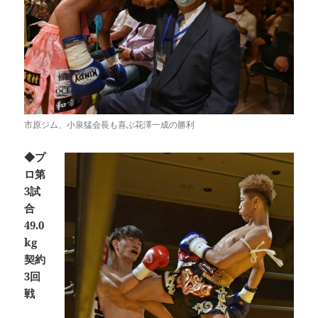
市原ジム、小泉猛会長も喜ぶ花澤一成の勝利
◆プ
ロ第
3試
合
49.0
kg
契約
3回
戦