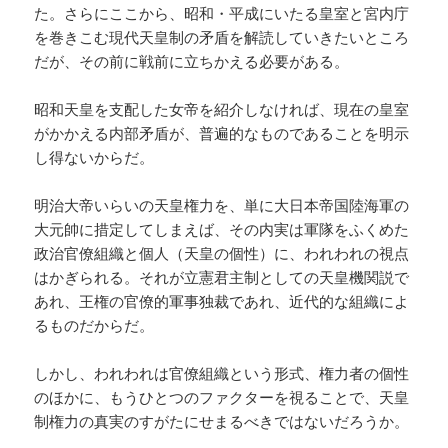
た。さらにここから、昭和・平成にいたる皇室と宮内庁
を巻きこむ現代天皇制の矛盾を解読していきたいところ
だが、その前に戦前に立ちかえる必要がある。
昭和天皇を支配した女帝を紹介しなければ、現在の皇室
がかかえる内部矛盾が、普遍的なものであることを明示
し得ないからだ。
明治大帝いらいの天皇権力を、単に大日本帝国陸海軍の
大元帥に措定してしまえば、その内実は軍隊をふくめた
政治官僚組織と個人（天皇の個性）に、われわれの視点
はかぎられる。それが立憲君主制としての天皇機関説で
あれ、王権の官僚的軍事独裁であれ、近代的な組織によ
るものだからだ。
しかし、われわれは官僚組織という形式、権力者の個性
のほかに、もうひとつのファクターを視ることで、天皇
制権力の真実のすがたにせまるべきではないだろうか。