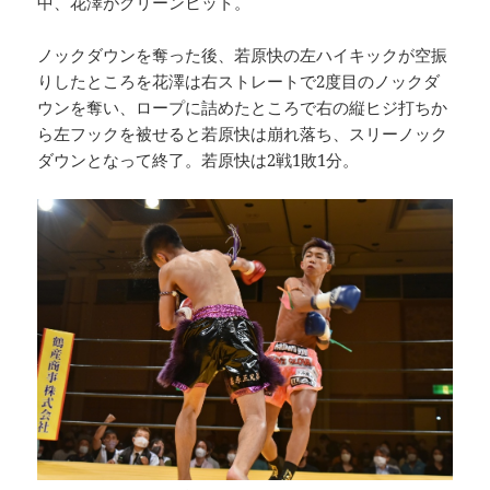
中、花澤がクリーンヒット。
ノックダウンを奪った後、若原快の左ハイキックが空振
りしたところを花澤は右ストレートで2度目のノックダ
ウンを奪い、ロープに詰めたところで右の縦ヒジ打ちか
ら左フックを被せると若原快は崩れ落ち、スリーノック
ダウンとなって終了。若原快は2戦1敗1分。