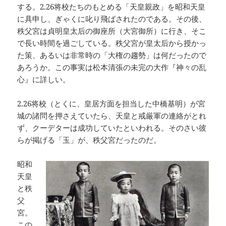
する。2.26将校たちのもとめる「天皇親政」を昭和天皇
に具申し、ぎゃくに叱り飛ばされたのである。その後、
秩父宮は貞明皇太后の御座所（大宮御所）に行き、そこ
で長い時間を過ごしている。秩父宮が皇太后から授かっ
た策、あるいは非常時の「大権の趨勢」は何だったので
あろうか。この事実は松本清張の未完の大作『神々の乱
心』に詳しい。
2.26将校（とくに、皇居方面を担当した中橋基明）が宮
城の諸問を押さえていたら、天皇と戒厳軍の連絡がとれ
ず、クーデターは成功していたといわれる。そのさい彼
らが掲げる「玉」が、秩父宮だったのだ。
昭和
天皇
と秩
父
宮。
この