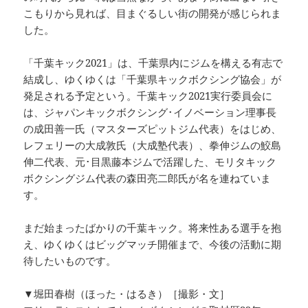
こもりから見れば、目まぐるしい街の開発が感じられま
した。
「千葉キック2021」は、千葉県内にジムを構える有志で
結成し、ゆくゆくは「千葉県キックボクシング協会」が
発足される予定という。千葉キック2021実行委員会に
は、ジャパンキックボクシング･イノベーション理事長
の成田善一氏（マスターズピットジム代表）をはじめ、
レフェリーの大成敦氏（大成塾代表）、拳伸ジムの鮫島
伸二代表、元･目黒藤本ジムで活躍した、モリタキック
ボクシングジム代表の森田亮二郎氏が名を連ねていま
す。
まだ始まったばかりの千葉キック。将来性ある選手を抱
え、ゆくゆくはビッグマッチ開催まで、今後の活動に期
待したいものです。
▼堀田春樹（ほった・はるき）［撮影・文］