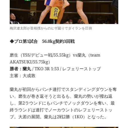
梅沢遼太郎が首相撲からのヒザ蹴りでダイランを圧倒
◆プロ第1試合 56.0kg契約3回戦
磨生（YSS/デビュー戦/55.55kg）vs蘭丸（team
AKATSUKI/55.75kg）
勝者：蘭丸
/ TKO 3R 1:53 / レフェリーストップ
主審：大成敦
蘭丸が初回からパンチ連打でスタンディングダウンを奪
い、磨生が巻き返そうと出るも、蘭丸の勢いが撥ね返
し、第2ラウンドにもパンチでノックダウンを奪い、最
終ラウンドは連打でノーカウントのレフェリーストッ
プ。大差の展開。蘭丸は2戦2勝（1KO）となった。