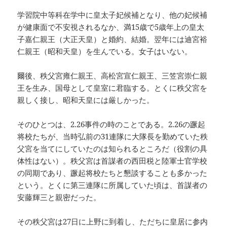
学習院中等科在学中に皇太子妃候補となり、他の妃候補
が健康面で不安視されるなか、満15歳で5歳年上の皇太
子嘉仁親王（大正天皇）と婚約、結婚。翌年には迪宮裕
仁親王（昭和天皇）を生んでいる。女子はいない。
爾後、秩父宮雍仁親王、高松宮宣仁親王、三笠宮崇仁親
王を生み、国母として皇室に君臨する。とくに秩父宮を
親しく接し、昭和天皇には厳しかった。
そのひとつは、2.26事件の時のことである。2.26の蹶起
将校たちが、当時弘前の31連隊に大隊長を勤めていた秩
父宮を当てにしていたのは知られるところだ（役割の具
体性はない）。秩父宮は首謀者の西田税と陸軍士官学校
の同期であり、蹶起将校たちと懇談することも多かった
という。とくに第三連隊に所属していた頃は、首謀者の
安藤輝三と親密だった。
その秩父宮は27日に上野に到着し、ただちに皇居に参内