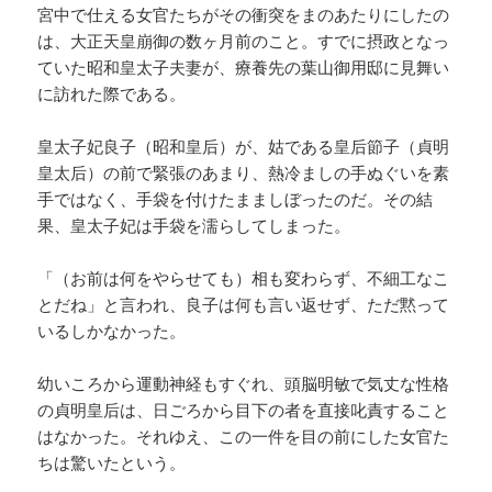
宮中で仕える女官たちがその衝突をまのあたりにしたの
は、大正天皇崩御の数ヶ月前のこと。すでに摂政となっ
ていた昭和皇太子夫妻が、療養先の葉山御用邸に見舞い
に訪れた際である。
皇太子妃良子（昭和皇后）が、姑である皇后節子（貞明
皇太后）の前で緊張のあまり、熱冷ましの手ぬぐいを素
手ではなく、手袋を付けたまましぼったのだ。その結
果、皇太子妃は手袋を濡らしてしまった。
「（お前は何をやらせても）相も変わらず、不細工なこ
とだね」と言われ、良子は何も言い返せず、ただ黙って
いるしかなかった。
幼いころから運動神経もすぐれ、頭脳明敏で気丈な性格
の貞明皇后は、日ごろから目下の者を直接叱責すること
はなかった。それゆえ、この一件を目の前にした女官た
ちは驚いたという。