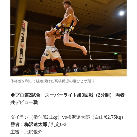
体格差を利して猛攻掛けた髙橋稀涼の飛びヒザ蹴り
◆プロ第2試合 スーパーライト級3回戦（2分制） 両者
共デビュー戦
ダイラン（拳伸/62.1kg）vs梅沢遼太郎（白山/62.75kg）
勝者：梅沢遼太郎
/ 判定0-3
主審：北尻俊介