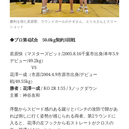
勝利を得た若原聖、ラウンドガールのナギさん、エリカさんとスリー
ショット
◆プロ第4試合 50.0kg契約3回戦
若原快（マスターズピット/2005.8.16千葉市出身/本年5.9
デビュー/49.2kg）
VS
花澤一成（市原/2004.4.9市原市出身/デビュー
戦/49.55kg）
勝者：花澤一成
/ KO 2R 1:55 / 3ノックダウン
主審：神谷友和
序盤からスピード感のある蹴りとパンチの攻防で隙があ
れば倒しに行く姿勢が感じられる両者。第2ラウンドに
入ると、花澤の左フックから右ストレートがクロスの