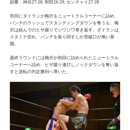
副審：神谷27-28. 和田26-29. センチャイ27-28
初回にダイランが梅沢をニュートラルコーナーに詰め、
パンチのラッシュでスタンディングダウンを奪うも、梅
沢は組んでのヒザ蹴りでジワジワ巻き返す。ダイランは
スタミナ切れ、パンチを振り回すしか突破口が無い展
開。
最終ラウンドには梅沢が初回に詰められたニュートラル
コーナーへ詰め、ヒザ蹴り連打しノックダウンを奪い返
すと逆転の判定勝利へ導いた。