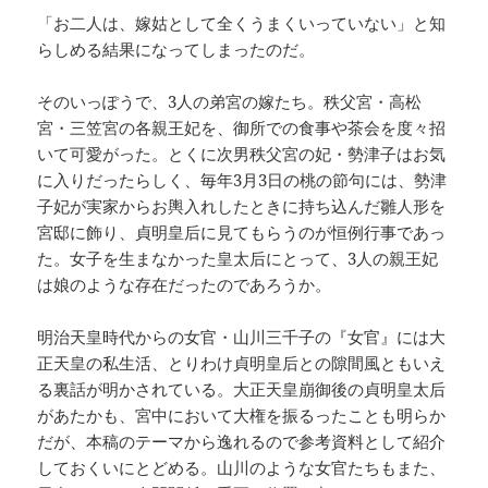
「お二人は、嫁姑として全くうまくいっていない」と知
らしめる結果になってしまったのだ。
そのいっぽうで、3人の弟宮の嫁たち。秩父宮・高松
宮・三笠宮の各親王妃を、御所での食事や茶会を度々招
いて可愛がった。とくに次男秩父宮の妃・勢津子はお気
に入りだったらしく、毎年3月3日の桃の節句には、勢津
子妃が実家からお輿入れしたときに持ち込んだ雛人形を
宮邸に飾り、貞明皇后に見てもらうのが恒例行事であっ
た。女子を生まなかった皇太后にとって、3人の親王妃
は娘のような存在だったのであろうか。
明治天皇時代からの女官・山川三千子の『女官』には大
正天皇の私生活、とりわけ貞明皇后との隙間風ともいえ
る裏話が明かされている。大正天皇崩御後の貞明皇太后
があたかも、宮中において大権を振るったことも明らか
だが、本稿のテーマから逸れるので参考資料として紹介
しておくいにとどめる。山川のような女官たちもまた、