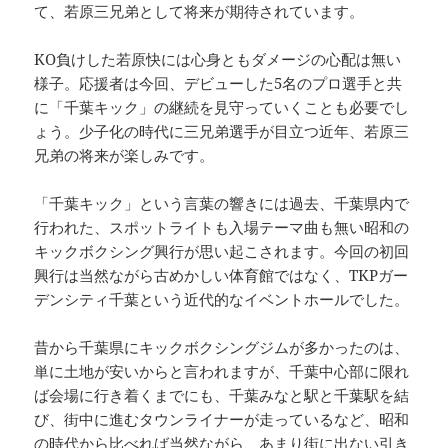
て、若原三兄弟として将来が期待されています。
KO負けした若原快には心身ともダメージの心配は無い
様子。応援者は今回、デビューした5名のプロ選手と共
に「千葉キック」の継続を見守っていくことも必要でし
ょう。少子化の時代に三兄弟選手が目立つ近年、若原三
兄弟の将来が楽しみです。
「千葉キック」という言葉の響きには過去、千葉県内で
行われた、スポットライトも入場テーマ曲も無い昭和の
キックボクシング興行が思い起こされます。今回の初回
興行は当然ながら古めかしい体育館ではなく、TKPガー
デンシティ千葉という近代的なイベントホールでした。
昔から千葉県にキックボクシングジムが多かったのは、
単に土地が安いからと言われますが、千葉中心部に限れ
ば会場に行き着くまでにも、千葉みなと駅と千葉駅を結
び、街中に進むタウンライナーが走っているなど、昭和
の時代から比べれば当然ながら、あまり街に出ない引き