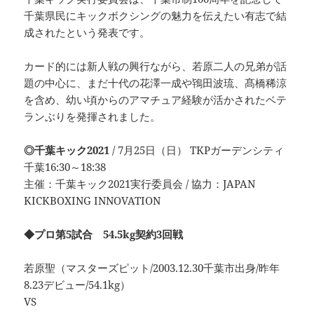
千葉県民にキックボクシングの魅力を伝えたい有志で結
成されたという発表です。
カード的には新人戦の興行ながら、若原二人の兄弟が話
題の中心に、まだ十代の花澤一成や鴇田波琉、髙橋稀涼
を含め、幼い頃からのアマチュア経験が活かされたベテ
ランぶりを発揮されました。
◎千葉キック2021
/ 7月25日（日） TKPガーデンシティ
千葉16:30～18:38
主催：千葉キック2021実行委員会 / 協力：JAPAN
KICKBOXING INNOVATION
◆プロ第5試合 54.5kg契約3回戦
若原聖（マスターズピット/2003.12.30千葉市出身/昨年
8.23デビュー/54.1kg）
VS