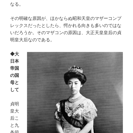
なる。
その明確な原因が、ほかならぬ昭和天皇のマザーコンプ
レックスだったとしたら、愕かれる向きも多いのではな
いだろうか。そのマザコンの原因は、大正天皇皇后の貞
明皇大后なのである。
◆大
日本
帝国
の国
母と
して
貞明
皇大
后こ
と九
条節