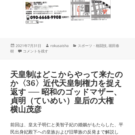
投
作
カ
2021年7月31日
rokusaisha
スポーツ・格闘技
,
堀田春
稿
千葉から世界へ、新しい世代の興行、千葉キック2021開催！ 堀田春
成
テ
樹
コメントを残す
日:
者
ゴ
リ
ー
天皇制はどこからやって来たの
か〈36〉近代天皇制権力を捉え
返す ── 昭和のゴッドマザー、
貞明（ていめい）皇后の大権
横山茂彦
前回は、皇太子明仁と美智子妃の婚姻がもたらした、平
民出身妃殿下への皇族および旧華族の反発まで解説し