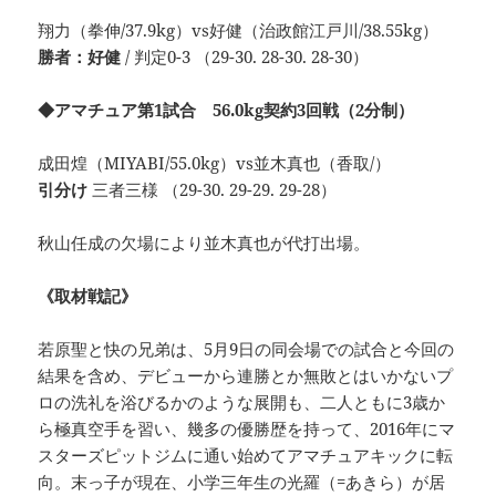
翔力（拳伸/37.9kg）vs好健（治政館江戸川/38.55kg）
勝者：好健
/ 判定0-3 （29-30. 28-30. 28-30）
◆アマチュア第1試合 56.0kg契約3回戦（2分制）
成田煌（MIYABI/55.0kg）vs並木真也（香取/）
引分け
三者三様 （29-30. 29-29. 29-28）
秋山任成の欠場により並木真也が代打出場。
《取材戦記》
若原聖と快の兄弟は、5月9日の同会場での試合と今回の
結果を含め、デビューから連勝とか無敗とはいかないプ
ロの洗礼を浴びるかのような展開も、二人ともに3歳か
ら極真空手を習い、幾多の優勝歴を持って、2016年にマ
スターズピットジムに通い始めてアマチュアキックに転
向。末っ子が現在、小学三年生の光羅（=あきら）が居