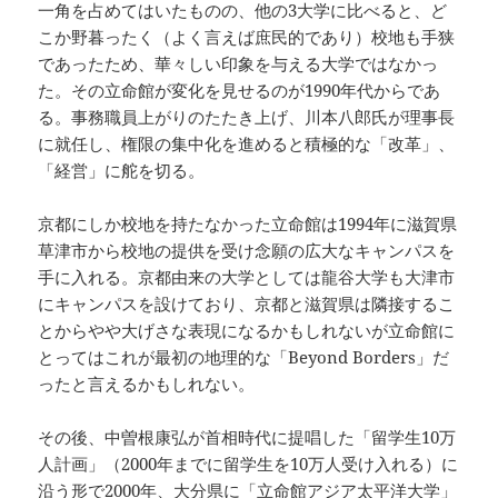
一角を占めてはいたものの、他の3大学に比べると、ど
こか野暮ったく（よく言えば庶民的であり）校地も手狭
であったため、華々しい印象を与える大学ではなかっ
た。その立命館が変化を見せるのが1990年代からであ
る。事務職員上がりのたたき上げ、川本八郎氏が理事長
に就任し、権限の集中化を進めると積極的な「改革」、
「経営」に舵を切る。
京都にしか校地を持たなかった立命館は1994年に滋賀県
草津市から校地の提供を受け念願の広大なキャンパスを
手に入れる。京都由来の大学としては龍谷大学も大津市
にキャンパスを設けており、京都と滋賀県は隣接するこ
とからやや大げさな表現になるかもしれないが立命館に
とってはこれが最初の地理的な「Beyond Borders」だ
ったと言えるかもしれない。
その後、中曽根康弘が首相時代に提唱した「留学生10万
人計画」（2000年までに留学生を10万人受け入れる）に
沿う形で2000年、大分県に「立命館アジア太平洋大学」