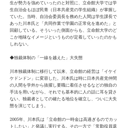
生が勢力を強めていったのと対照に、立命館大学では学
生自治会もほぼ民青（日本共産党の学生組織）が掌握し
ていた。当時、自治会委員長を務めた人間は学生課長で
あった川本氏と「共同作業で学園の正常化を進めた」と
回顧している。そういった側面からも、立命館大学のど
こか地味なイメージというものが定着していったのかも
しれない。
◆独裁体制の「一線を越えた」大失態
川本独裁体制に移行して以来、立命館の経営は「イケイ
ケドンドン」に変容した。川本氏は時に日本共産党仲間
の人間を学外から抜擢し要職に着任させるなどの独自の
手法を用いながら、それでも基本的に人の話に耳を貸さ
ない、独裁者としての確たる地位を確立し、ついに大失
態を演じてしまう。
2005年、川本氏は「立命館の一時金は高過ぎるのでカッ
トしたい」と発議し実行する。その一方で「常勤役員退