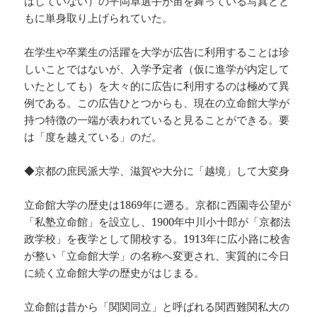
はしていない）の平岡卓選手が宙を舞っている写真とと
もに単身取り上げられていた。
在学生や卒業生の活躍を大学が広告に利用することは珍
しいことではないが、入学予定者（仮に進学が内定して
いたとしても）を大々的に広告に利用するのは極めて異
例である。この広告ひとつからも、現在の立命館大学が
持つ特徴の一端が表われていると見ることができる。要
は「度を越えている」のだ。
◆京都の庶民派大学、滋賀や大分に「越境」して大変身
立命館大学の歴史は1869年に遡る。京都に西園寺公望が
「私塾立命館」を設立し、1900年中川小十郎が「京都法
政学校」を夜学として開校する。1913年に広小路に校舎
が整い「立命館大学」の名称へ変更され、実質的に今日
に続く立命館大学の歴史がはじまる。
立命館は昔から「関関同立」と呼ばれる関西難関私大の