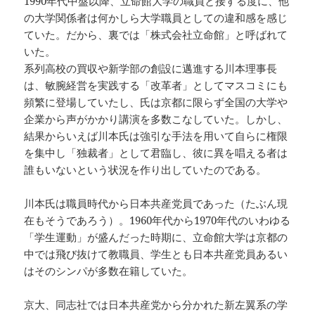
1990年代中盤以降、立命館大学の職員と接する度に、他
の大学関係者は何かしら大学職員としての違和感を感じ
ていた。だから、裏では「株式会社立命館」と呼ばれて
いた。
系列高校の買収や新学部の創設に邁進する川本理事長
は、敏腕経営を実践する「改革者」としてマスコミにも
頻繁に登場していたし、氏は京都に限らず全国の大学や
企業から声がかかり講演を多数こなしていた。しかし、
結果からいえば川本氏は強引な手法を用いて自らに権限
を集中し「独裁者」として君臨し、彼に異を唱える者は
誰もいないという状況を作り出していたのである。
川本氏は職員時代から日本共産党員であった（たぶん現
在もそうであろう）。1960年代から1970年代のいわゆる
「学生運動」が盛んだった時期に、立命館大学は京都の
中では飛び抜けて教職員、学生とも日本共産党員あるい
はそのシンパが多数在籍していた。
京大、同志社では日本共産党から分かれた新左翼系の学