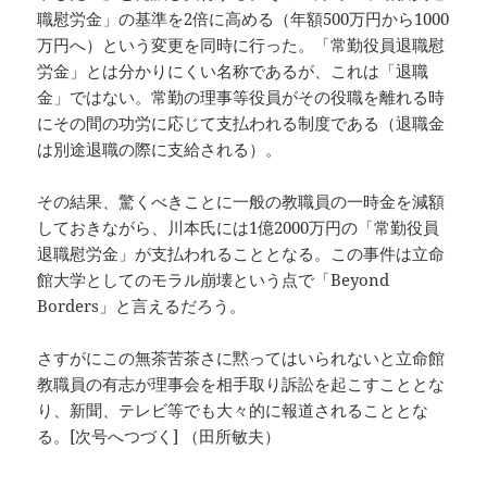
職慰労金」の基準を2倍に高める（年額500万円から1000
万円へ）という変更を同時に行った。「常勤役員退職慰
労金」とは分かりにくい名称であるが、これは「退職
金」ではない。常勤の理事等役員がその役職を離れる時
にその間の功労に応じて支払われる制度である（退職金
は別途退職の際に支給される）。
その結果、驚くべきことに一般の教職員の一時金を減額
しておきながら、川本氏には1億2000万円の「常勤役員
退職慰労金」が支払われることとなる。この事件は立命
館大学としてのモラル崩壊という点で「Beyond
Borders」と言えるだろう。
さすがにこの無茶苦茶さに黙ってはいられないと立命館
教職員の有志が理事会を相手取り訴訟を起こすこととな
り、新聞、テレビ等でも大々的に報道されることとな
る。[次号へつづく] （田所敏夫）