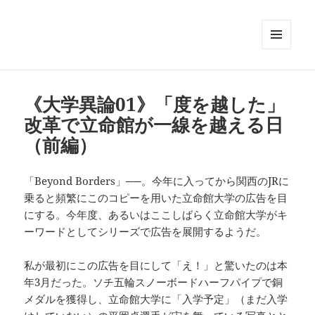
メニュ
ーとウ
ィジェ
ット
《大学異論01》「度を越した」
改革で立命館が一線を越える日
（前編）
「Beyond Borders」──。今年に入ってから関西のJRに
乗ると頻繁にこのコピーを用いた立命館大学の広告を目
にする。今年度、あるいはここしばらく立命館大学がキ
ーワードとしてシリーズで広告を展開するようだ。
私が最初にこの広告を目にして「え！」と驚いたのは本
年3月だった。ソチ五輪スノーボードハーフパイプで銅
メダルを獲得し、立命館大学に「入学予定」（まだ入学