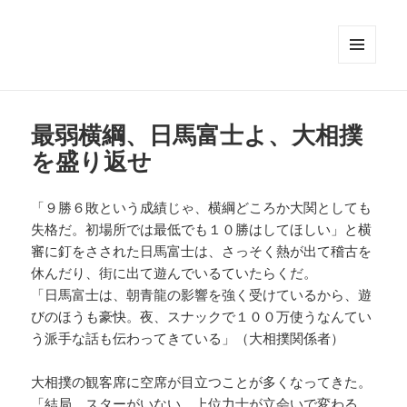
メニュ
ーとウ
ィジェ
ット
最弱横綱、日馬富士よ、大相撲
を盛り返せ
「９勝６敗という成績じゃ、横綱どころか大関としても
失格だ。初場所では最低でも１０勝はしてほしい」と横
審に釘をさされた日馬富士は、さっそく熱が出て稽古を
休んだり、街に出て遊んでいるていたらくだ。
「日馬富士は、朝青龍の影響を強く受けているから、遊
びのほうも豪快。夜、スナックで１００万使うなんてい
う派手な話も伝わってきている」（大相撲関係者）
大相撲の観客席に空席が目立つことが多くなってきた。
「結局、スターがいない。上位力士が立会いで変わる、