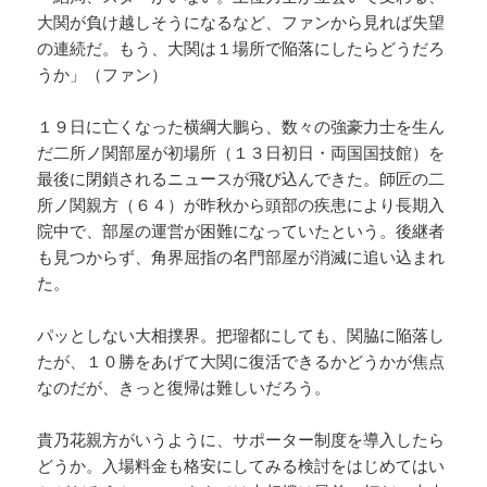
大関が負け越しそうになるなど、ファンから見れば失望
の連続だ。もう、大関は１場所で陥落にしたらどうだろ
うか」（ファン）
１９日に亡くなった横綱大鵬ら、数々の強豪力士を生ん
だ二所ノ関部屋が初場所（１３日初日・両国国技館）を
最後に閉鎖されるニュースが飛び込んできた。師匠の二
所ノ関親方（６４）が昨秋から頭部の疾患により長期入
院中で、部屋の運営が困難になっていたという。後継者
も見つからず、角界屈指の名門部屋が消滅に追い込まれ
た。
パッとしない大相撲界。把瑠都にしても、関脇に陥落し
たが、１０勝をあげて大関に復活できるかどうかが焦点
なのだが、きっと復帰は難しいだろう。
貴乃花親方がいうように、サポーター制度を導入したら
どうか。入場料金も格安にしてみる検討をはじめてはい