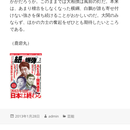
かがだろうか。このままでは大相撲は風前の灯だ。本来
は、あまり稽古をしなくなった横綱、白鵬が誰も寄せ付
けない強さを保ち続けることがおかしいのだ。大関のみ
ならず、ほかの力士の奮起をぜひとも期待したいところ
である。
（鹿砦丸）
投
作
カ
2013年1月28日
admin
芸能
稿
成
テ
日:
者
ゴ