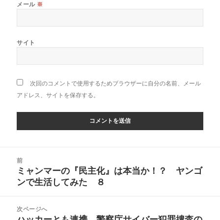
メール
※
サイト
次回のコメントで使用するためブラウザーに自分の名前、メール
アドレス、サイトを保存する。
投
前
稿
ミャンマーの『民主化』は本当か！？ ヤンゴ
前
ナ
ンで生活してみた ８
の
ビ
投
ゲ
稿:
次ページへ
ー
ハッカーとも連携、警察庁サイバー犯罪捜査の
次