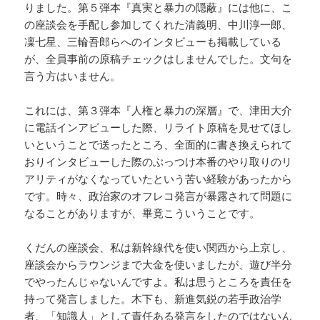
りました。第５弾本『真実と暴力の隠蔽』には他に、こ
の座談会を手配し参加してくれた清義明、中川淳一郎、
凜七星、三輪吾郎らへのインタビューも掲載している
が、全員事前の原稿チェックはしませんでした。文句を
言う方はいません。
これには、第３弾本『人権と暴力の深層』で、津田大介
に電話インアビューした際、リライト原稿を見せてほし
いということで送ったところ、全面的に書き換えられて
おりインタビューした際のぶっつけ本番のやり取りのリ
アリティがなくなっていたという苦い経験があったから
です。時々、政治家のオフレコ発言が暴露されて問題に
なることがありますが、畢竟こういうことです。
くだんの座談会、私は新幹線代を使い関西から上京し、
座談会からラウンジまで大金を使いましたが、遊び半分
でやったんじゃないんですよ。私は思うところを責任を
持って発言しました。木下も、新進気鋭の若手政治学
者、「知識人」として責任ある発言をしたのではないん