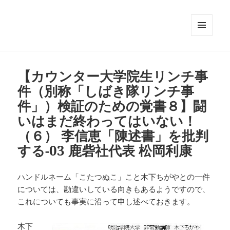
メニュ
ーとウ
ィジェ
ット
【カウンター大学院生リンチ事
件（別称「しばき隊リンチ事
件」）検証のための覚書８】闘
いはまだ終わってはいない！
（６） 李信恵「陳述書」を批判
する-03 鹿砦社代表 松岡利康
ハンドルネーム「こたつぬこ」こと木下ちがやとの一件
については、勘違いしている向きもあるようですので、
これについても事実に沿って申し述べておきます。
木下