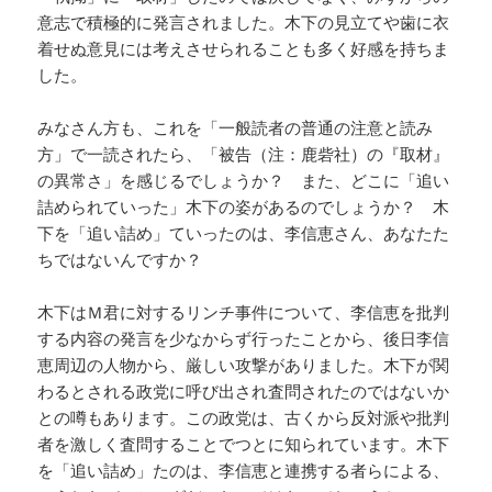
意志で積極的に発言されました。木下の見立てや歯に衣
着せぬ意見には考えさせられることも多く好感を持ちま
した。
みなさん方も、これを「一般読者の普通の注意と読み
方」で一読されたら、「被告（注：鹿砦社）の『取材』
の異常さ」を感じるでしょうか？ また、どこに「追い
詰められていった」木下の姿があるのでしょうか？ 木
下を「追い詰め」ていったのは、李信恵さん、あなたた
ちではないんですか？
木下はＭ君に対するリンチ事件について、李信恵を批判
する内容の発言を少なからず行ったことから、後日李信
恵周辺の人物から、厳しい攻撃がありました。木下が関
わるとされる政党に呼び出され査問されたのではないか
との噂もあります。この政党は、古くから反対派や批判
者を激しく査問することでつとに知られています。木下
を「追い詰め」たのは、李信恵と連携する者らによる、