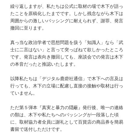
繰り返しますが、私たちは公式に取材の場で木下が語っ
たことを原稿化したまでです。しかし残念ながら木下は
周囲からの激しいバッシングに耐えられず、謝罪、発言
撤回に至ります。
真っ当な政治学者で思想問題を扱う「知識人」なら「武
士に二言はない」と言って突っぱねて欲しかったところ
です。発言は表向き撤回しても、座談会での発言は木下
の本音だったと推認いたします。
以降私たちは「デジタル鹿砦社通信」で木下への言及は
行っても、木下の立場に配慮し直接の接触や取材は行っ
ていません。
ただ第５弾本『真実と暴力の隠蔽』発行後、唯一の連絡
の類は、木下や私たちへのバッシングが一段落した頃
に、取材協力者全員に謝礼として百貨店の商品券を簡易
書留で送付しただけです。