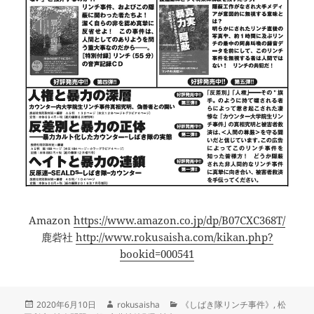
Amazon
https://www.amazon.co.jp/dp/B07CXC368T/
鹿砦社
http://www.rokusaisha.com/kikan.php?
bookid=000541
投
作
カ
2020年6月10日
rokusaisha
《しばき隊リンチ事件》
,
松