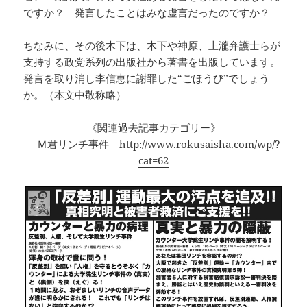
ですか？ 発言したことはみな虚言だったのですか？
ちなみに、その後木下は、木下や神原、上瀧弁護士らが
支持する政党系列の出版社から著書を出版しています。
発言を取り消し李信恵に謝罪した“ごほうび”でしょう
か。（本文中敬称略）
《関連過去記事カテゴリー》
Ｍ君リンチ事件
http://www.rokusaisha.com/wp/?
cat=62