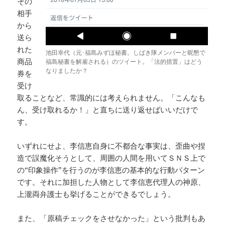
その
相手
から
送ら
れた
池田幸代（元･福島みずほ秘書。しばき隊メンバーと昵懇で
商品
福島秘書を解雇される）のツイート。「法的措置」はどう
なりましたか？
券を
受け
取ることなど、常識的には考えられません。「こんなも
ん、受け取れるか！」と直ちに送り返せばいいだけで
す。
いずれにせよ、李信恵自身に不都合な事実は、歪曲や捏
造で誤魔化そうとして、周囲の人間を用いてＳＮＳ上で
の“印象操作”を行うのが李信恵の基本的な行動パターン
です。それに加担した人物として李信恵代理人の神原、
上瀧両弁護士も挙げることができるでしょう。
また、「原稿チェックをさせなかった」という批判もあ