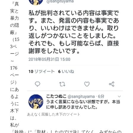
『真
実と
暴力
の隠
蔽』
（15
3ペ
ージ
～
176
ペー
ジ）
にあ
るよ
うに
木下
あえなく屈服した木下のツイート
は、
私が
「執拗」に「取材」したのでは決してなく、みずからの