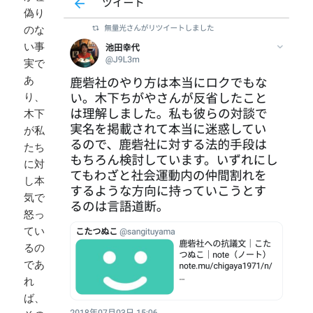
偽り
のな
い事
実で
あ
り、
木下
が私
たち
に対
し本
気で
怒っ
てい
るの
であ
れ
ば、