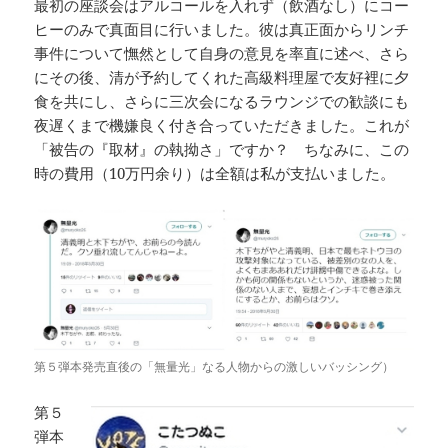
最初の座談会はアルコールを入れず（飲酒なし）にコー
ヒーのみで真面目に行いました。彼は真正面からリンチ
事件について憮然として自身の意見を率直に述べ、さら
にその後、清が予約してくれた高級料理屋で友好裡に夕
食を共にし、さらに三次会になるラウンジでの歓談にも
夜遅くまで機嫌良く付き合っていただきました。これが
「被告の『取材』の執拗さ」ですか？ ちなみに、この
時の費用（10万円余り）は全額は私が支払いました。
第５弾本発売直後の「無量光」なる人物からの激しいバッシング）
第５
弾本