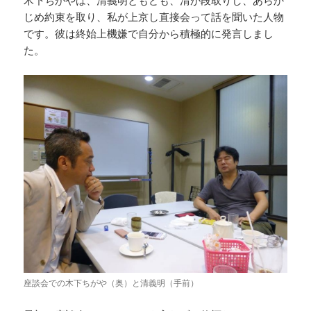
木下ちがやは、清義明ともども、清が段取りし、あらか
じめ約束を取り、私が上京し直接会って話を聞いた人物
です。彼は終始上機嫌で自分から積極的に発言しまし
た。
座談会での木下ちがや（奥）と清義明（手前）