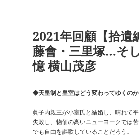
2021年回顧【拾
藤會・三里塚…そし
憶 横山茂彦
◆天皇制と皇室はどう変わってゆくのか
眞子内親王が小室氏と結婚し、晴れて平
失敗し、物価の高いニューヨークでは苦
でも自由を謳歌していることだろう。