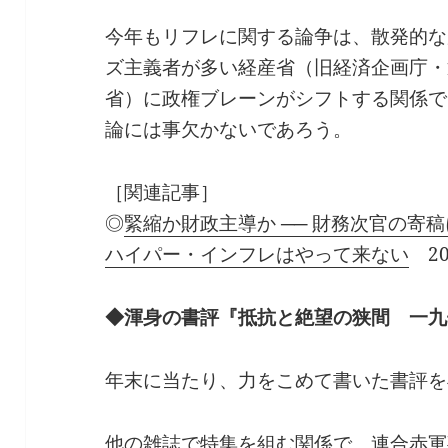
今年もリフレに関する論争は、散発的な
ズ主義者が多い経産省（旧経済企画庁・
省）に政権ブレーンがシフトする関係で
論には事欠かないであろう。
［関連記事］
◎
緊縮か財政主導か ── 財務次官の寄
ハイパー・インフレはやって来ない
20
◆渾身の書評『抵抗と絶望の狭間 一九
年末に当たり、力をこめて書いた書評を
他の雑誌で特集を組む関係で、連合赤軍