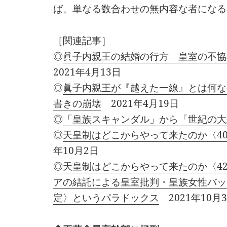
ば、単なる数合わせの無内容な者になる
［関連記事］
◎
眞子内親王の結婚の行方 皇室の不協
2021年4月13日
◎
眞子内親王が『越えた一線』とは何な
書きの崩壊
2021年4月19日
◎
「皇族スキャンダル」から「世紀の大
◎
天皇制はどこからやって来たのか〈4
年10月2日
◎
天皇制はどこからやって来たのか〈4
アの結託による皇室批判・皇族女性バッ
定〉というパラドックス
2021年10月