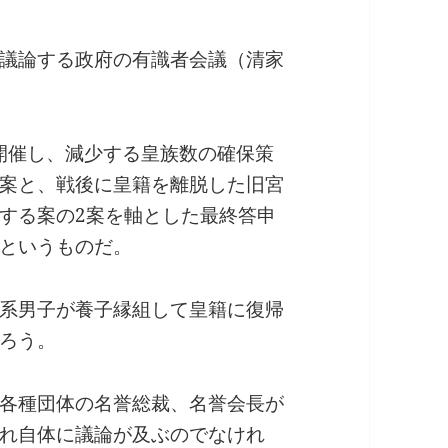
議論する政府の有識者会議（清家
を開催し、減少する皇族数の確保策
案と、戦後に皇籍を離脱した旧宮
する案の2案を軸とした最終答申
というものだ。
系男子が養子縁組して皇籍に復帰
ろう。
各種団体の名誉総裁、名誉会長が
れ自体に議論が及ぶのでなけれ