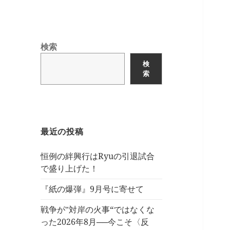
検索
検
索
最近の投稿
恒例の絆興行はRyuの引退試合
で盛り上げた！
『紙の爆弾』9月号に寄せて
戦争が‟対岸の火事“ではなくな
った2026年8月──今こそ〈反