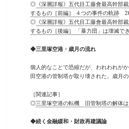
◎
《深層詳報》五代目工藤會最高幹部裁
するもの［前編］ ４つの事件の軌跡
2
◎
《深層詳報》五代目工藤會最高幹部裁
するもの［後編］ 「暴力団」は壊滅で
◆三里塚空港・歳月の流れ
個人的なことで恐縮だが、われわれがか
田空港の管制塔が取り壊された。歳月の
［関連記事］
◎
三里塚空港の転機 旧管制塔の解体は
◆続く金融緩和・財政再建議論