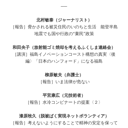
──
北村敏泰（ジャーナリスト）
［報告］脅かされる被災住民のいのちと生活 能登半島
地震でも国や行政の“棄民”政策
和田央子（放射能ゴミ焼却を考えるふくしま連絡会）
［講演］福島イノベーションコースト構想の真実〈後
編〉「日本のハンフォード」になる福島
柳原敏夫（弁護士）
［報告］いま法律が危ない
平宮康広（元技術者）
［報告］水冷コンビナートの提案〈２〉
漆原牧久（脱被ばく実現ネットボランティア）
［報告］考えないようにすることで精神の安定を保って