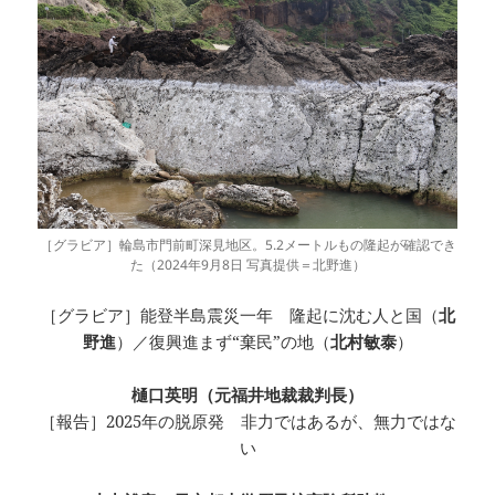
［グラビア］輪島市門前町深見地区。5.2メートルもの隆起が確認でき
た（2024年9月8日 写真提供＝北野進）
［グラビア］能登半島震災一年 隆起に沈む人と国（
北
野進
）／復興進まず“棄民”の地（
北村敏泰
）
樋口英明（元福井地裁裁判長）
［報告］2025年の脱原発 非力ではあるが、無力ではな
い