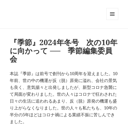
メニュ
ーとウ
ィジェ
ット
『季節』2024年冬号 次の10年
に向かって ── 季節編集委員
会
本誌『季節』は前号で創刊から10周年を迎えました。10
年前、世の中の機運が反（脱）原発に溢れ、会社の景気
も良く、意気揚々と出発しましたが、新型コロナ急襲に
て局面が変わりました。世の人々はコロナで狂わされた
日々の生活に追われるあまり、反（脱）原発の機運も盛
り上がらなくなりました。世の人々も私たちも、10年の
半分の5年ほどはコロナ禍による業績不振に苦しんでき
ました。