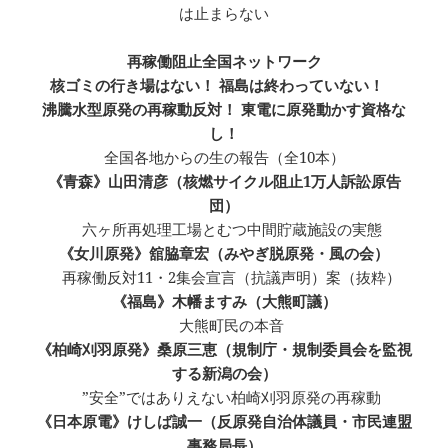
は止まらない
再稼働阻止全国ネットワーク
核ゴミの行き場はない！ 福島は終わっていない！
沸騰水型原発の再稼動反対！ 東電に原発動かす資格な
し！
全国各地からの生の報告（全10本）
《青森》山田清彦（核燃サイクル阻止1万人訴訟原告
団）
六ヶ所再処理工場とむつ中間貯蔵施設の実態
《女川原発》舘脇章宏（みやぎ脱原発・風の会）
再稼働反対11・2集会宣言（抗議声明）案（抜粋）
《福島》木幡ますみ（大熊町議）
大熊町民の本音
《柏崎刈羽原発》桑原三恵（規制庁・規制委員会を監視
する新潟の会）
”安全”ではありえない柏崎刈羽原発の再稼動
《日本原電》けしば誠一（反原発自治体議員・市民連盟
事務局長）