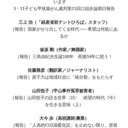
います
3・11子ども甲状腺がん裁判第11回口頭弁論期日報告
三上 治（「経産省前テントひろば」スタッフ）
［報告］国家がせり出してくる時代 ── 希望は何処にあ
るか
板坂 剛（作家／舞踊家）
［報告］三島由紀夫生誕100年 死後54年に想う！
佐藤雅彦（翻訳家／ジャーナリスト）
［報告］原子力は地域社会に「核分裂」をもたらす
山田悦子（甲山事件冤罪被害者）
［報告］山田悦子の語る世界〈25〉 絶望の時代《今》
を生きる意味（上）
大今 歩（高校講師/農業）
［報告］「人為的CO2温暖化説」を止めない限り、原発