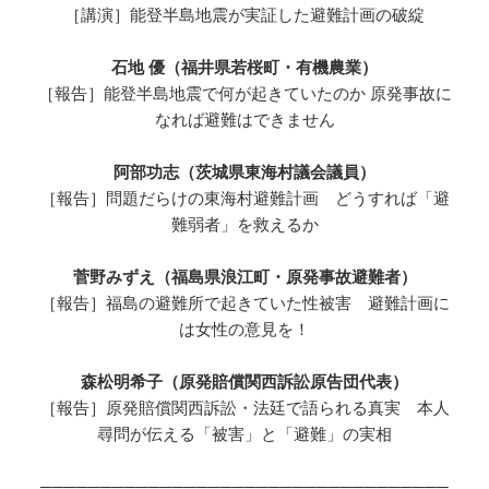
［講演］能登半島地震が実証した避難計画の破綻
石地 優（福井県若桜町・有機農業）
［報告］能登半島地震で何が起きていたのか 原発事故に
なれば避難はできません
阿部功志（茨城県東海村議会議員）
［報告］問題だらけの東海村避難計画 どうすれば「避
難弱者」を救えるか
菅野みずえ（福島県浪江町・原発事故避難者）
［報告］福島の避難所で起きていた性被害 避難計画に
は女性の意見を！
森松明希子（原発賠償関西訴訟原告団代表）
［報告］原発賠償関西訴訟・法廷で語られる真実 本人
尋問が伝える「被害」と「避難」の実相
──────────────────────────────────