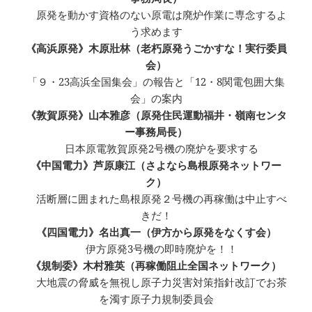
原発を動かす資格のない原電は廃炉作業に専念するよ
う求めます
《高浜原発》木原壯林（老朽原発うごかすな！実行委員
会）
「９・23高浜全国集会」の報告と「12・8関電包囲大集
会」の案内
《敦賀原発》山本雅彦（原発住民運動福井・嶺南センタ
ー事務局長）
日本原電敦賀原発2号機の廃炉を要求する
《中国電力》芦原康江（さよなら島根原発ネットワー
ク）
活断層に囲まれた島根原発２号機の再稼働は中止すべ
きだ！
《四国電力》名出真一（伊方から原発をなくす会）
伊方原発3号機の即時廃炉を！！
《規制委》木村雅英（再稼働阻止全国ネットワーク）
大地震の脅威を無視し原子力災害対策指針改訂でお茶
を濁す原子力規制委員会