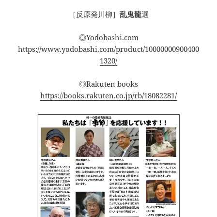
［反原発川柳］
乱鬼龍
選
◎Yodobashi.com
https://www.yodobashi.com/product/10000000900400
1320/
◎Rakuten books
https://books.rakuten.co.jp/rb/18082281/