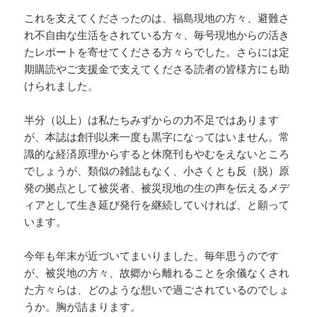
これを支えてくださったのは、福島現地の方々、避難さ
れ不自由な生活をされている方々、毎号現地からの活き
たレポートを寄せてくださる方々らでした。さらには定
期購読やご支援金で支えてくださる読者の皆様方にも助
けられました。
半分（以上）は私たちみずからの力不足ではあります
が、本誌は創刊以来一度も黒字になってはいません。常
識的な経済原理からすると休廃刊もやむをえないところ
でしょうが、類似の雑誌もなく、小さくとも反（脱）原
発の拠点として被災者、被災現地の生の声を伝えるメデ
ィアとして生き延び発行を継続していければ、と願って
います。
今年も年末が近づいてまいりました。毎年思うのです
が、被災地の方々、故郷から離れることを余儀なくされ
た方々らは、どのような想いで過ごされているのでしょ
うか。胸が詰まります。