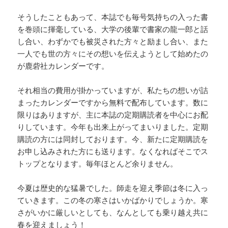
そうしたこともあって、本誌でも毎号気持ちの入った書
を巻頭に揮毫している、大学の後輩で書家の龍一郎と話
し合い、わずかでも被災された方々と励まし合い、また
一人でも世の方々にその想いを伝えようとして始めたの
が鹿砦社カレンダーです。
それ相当の費用が掛かっていますが、私たちの想いが詰
まったカレンダーですから無料で配布しています。数に
限りはありますが、主に本誌の定期購読者を中心にお配
りしています。今年も出来上がってまいりました。定期
購読の方には同封しております。今、新たに定期購読を
お申し込みされた方にも送ります。なくなればそこでス
トップとなります。毎年ほとんど余りません。
今夏は歴史的な猛暑でした。師走を迎え季節は冬に入っ
ていきます。この冬の寒さはいかばかりでしょうか。寒
さがいかに厳しいとしても、なんとしても乗り越え共に
春を迎えましょう！