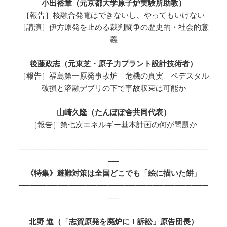
小出裕章（元京都大学原子炉実験所助教）
［報告］核融合発電はできないし、やってもいけない
［講演］伊方原発を止める裁判闘争の歴史的・社会的意
義
後藤政志（元東芝・原子力プラント設計技術者）
［報告］福島第一原発事故炉 危機の真実 ペデスタル
破損と溶融デブリの下で事故収束は可能か
山崎久隆（たんぽぽ舎共同代表）
［報告］第七次エネルギー基本計画の何が問題か
──────────────────────────────────
──
《特集》避難対策は全国どこでも「絵に描いた餅」
──────────────────────────────────
──
北野 進（「志賀原発を廃炉に！訴訟」原告団長）