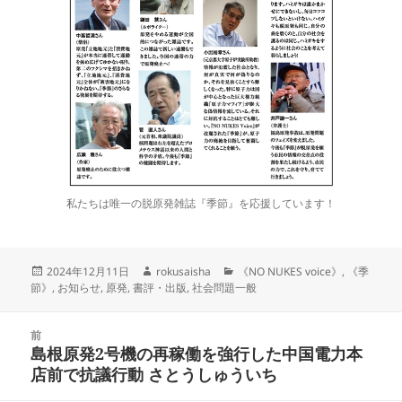
私たちは唯一の脱原発雑誌『季節』を応援しています！
投
作
カ
2024年12月11日
rokusaisha
《NO NUKES voice》
,
《季
稿
成
テ
節》
,
お知らせ
,
原発
,
書評・出版
,
社会問題一般
日:
者
ゴ
リ
投
ー
前
稿
島根原発2号機の再稼働を強行した中国電力本
前
ナ
店前で抗議行動 さとうしゅういち
の
ビ
投