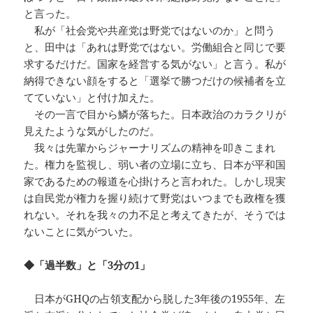
と言った。
私が「社会党や共産党は野党ではないのか」と問う
と、田中は「あれは野党ではない。労働組合と同じで要
求するだけだ。国家を経営する気がない」と言う。私が
納得できない顔をすると「選挙で勝つだけの候補者を立
てていない」と付け加えた。
その一言で目から鱗が落ちた。日本政治のカラクリが
見えたような気がしたのだ。
我々は先輩からジャーナリズムの精神を叩きこまれ
た。権力を監視し、弱い者の立場に立ち、日本が平和国
家であるための報道を心掛けろと言われた。しかし現実
は自民党が権力を握り続けて野党はいつまでも政権を獲
れない。それを我々の力不足と考えてきたが、そうでは
ないことに気がついた。
◆「過半数」と「3分の1」
日本がGHQの占領支配から脱した3年後の1955年、左