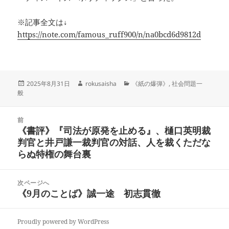
※記事全文は↓
https://note.com/famous_ruff900/n/na0bcd6d9812d
投
作
カ
2025年8月31日
rokusaisha
《紙の爆弾》
,
社会問題一
稿
成
テ
般
日:
者
ゴ
リ
投
ー
前
稿
《書評》『司法が原発を止める』、樋口英明裁
前
ナ
判官と井戸謙一裁判官の対話、人を裁くただな
の
ビ
らぬ特権の舞台裏
投
ゲ
稿:
ー
次ページへ
シ
《9月のことば》誠一途 初志貫徹
次
ョ
の
ン
投
Proudly powered by WordPress