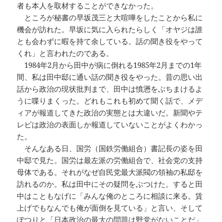
者も本人を取材することができなかった。
ところが秘書の早坂茂三と大喧嘩をしたことから私に
機会が訪れた。早坂に気に入られたらしく「オヤジは誰
とも会わずに暇を持て余している。話の聞き役をやって
くれ」と言われたのである。
1984年2月から田中が病に倒れる1985年2月までの1年
間、私は田中邸に通い話の聞き役をやった。昔の思い出
話から政治の現状批判まで、田中は憤懣をぶちまけるよ
うに喋りまくった。どれもこれも初めて聞く話で、メデ
ィアが報道してきた政治の実態とは大違いだ。新聞やテ
レビは政治の表面しか報道していないことがよくわかっ
た。
そんなある日、国労（国鉄労働組合）書記長の姿を田
中邸で見た。国労は最左派の労働組合で、社会党の支持
母体である。それがなぜ自民党最大派閥の領袖の私邸を
訪れるのか。私は田中にその疑問をぶつけた。すると田
中はこともなげに「みんな俺のところに相談に来る。賃
上げでもなんでも俺が面倒を見ている」と言い、そして
ぽつりと「日本政治の最大の問題は野党がないことだ」