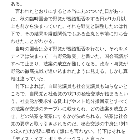
ある。
言われたとおりにすると本当に丸のついた日があっ
た。秋の臨時国会で野党が審議拒否をする日が1カ月以
上も前から決まっていた。それを野党と調整したのは竹
下で、その結果を縁戚関係でもある金丸と事前に打ち合
わせたことがわかる。
当時の国会は必ず野党が審議拒否を行ない、それをメ
ディアは決まって「与野党激突」と書いた。国会審議が
すべて止まり、法案の成立が難しくなる。政府・与党が
野党の徹底抗戦で追い込まれたように見える。しかし真
相は違っていた。
竹下によれば、自民党議員も社会党議員も知らないと
ころで、自民党と社会党の1対1の秘密交渉が始まるとい
う。社会党が要求する賃上げやスト処分撤回案とすべて
の法案が交渉のテーブルに載せられ、どの法案を成立さ
せ、どの法案を廃案にするかが決められる。法案は社会
党の要求と取り引きされるのだ。秘密交渉の中身は1対1
の2人だけが腹に収めて誰にも言わない。竹下はそれを
「ディス・イズ・ポリティックス」と言った。