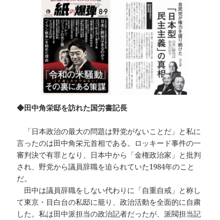
◆田中角栄邸を訪れた国労書記長
「日本政治の最大の問題は野党がないことだ」と私に
言ったのは田中角栄元首相である。ロッキード事件の一
審判決で有罪となり、日本中から「金権政治家」と批判
され、野党から議員辞職を迫られていた1984年のこと
だ。
田中は議員辞職をしない代わりに「自重自戒」と称し
て東京・目白台の私邸に籠り、政治活動を全面的に自粛
した。私は田中派担当の政治記者だったが、派閥担当記