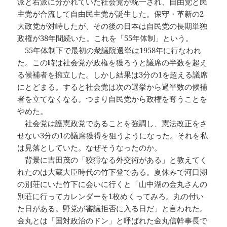
派と右派に分かれていた社会党が統一され、自由党と民
主党が合流して自由民主党が誕生した。保守・革新の2
大政党が対峙したが、その後の日本は自民党の長期単独
政権が38年間続いた。これを「55年体制」という。
55年体制下で最初の衆議院選挙は1958年に行なわれ
た。この時は社会党が政権を獲ろうと議席の半数を超え
る候補者を擁立した。しかし結果は3分の1を超える議席
にとどまる。すると社会党は次の選挙から過半数の候補
者を立てなくなる。つまり自民党から政権を奪うことを
やめた。
社会党は護憲政党であることを強調し、憲法改正をさ
せない3分の1の議席獲得を狙うようになった。それを私
は見落としていた。なぜそうなったのか。
背景に吉田茂の「狡猾なる外交術がある」と教えてく
れたのは大蔵大臣時代の竹下登である。夏休みで河口湖
の別荘にいた竹下に会いに行くと「山中湖の金丸さんの
別荘に行ってカレンダーを1枚めくってみろ。丸の付い
た日がある。野党が審議拒否に入る日だ」と言われた。
金丸とは「国対政治のドン」と呼ばれた金丸信幹事長で