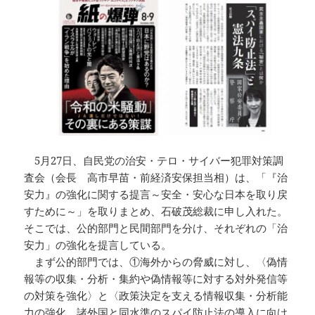
5月27日、自民党の治安・テロ・サイバー犯罪対策調
査会（会長 高市早苗・前経済安保担当相）は、「『治
安力』の強化に関する提言～安全・安心な日本を取り戻
すために～」を取りまとめ、石破茂総裁に申し入れた。
そこでは、公的部門と民間部門を分け、それぞれの「治
安力」の強化を提言している。
まず公的部門では、①海外からの脅威に対し、〈偽情
報等の収集・分析・集約や偽情報等に対する対外発信等
の対策を強化〉と〈政策決定を支える情報収集・分析能
力の強化、諸外国と同水準のスパイ防止法の導入に向け