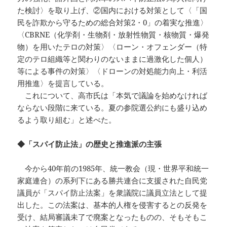
た検討〉を取り上げ、②国内における対策として〈「国
民を詐欺から守るための総合対策2・0」の着実な推進〉
〈CBRNE（化学剤・生物剤・放射性物質・核物質・爆発
物）を用いたテロの対策〉〈ローン・オフェンダー（特
定のテロ組織等と関わりのないままに過激化した個人）
等による事件の対策〉〈ドローンの対処能力向上・利活
用推進〉を提言している。
これについて、高市氏は「本気で議論を始めなければ
ならない段階に来ている。夏の参院選公約にも盛り込め
るよう取り組む」と述べた。
◆「スパイ防止法」の歴史と推進派の主張
今から40年前の1985年、統一教会（現・世界平和統一
家庭連合）の系列下にある勝共連合に支援された自民党
議員が「スパイ防止法案」を衆議院に議員立法として提
出した。この法案は、基本的人権を侵害するとの反発を
受け、結局審議未了で廃案となったものの、そもそもこ