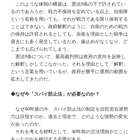
このような体制の構築は、憲法9条の下で許されてい
るのであろうか。戦力不保持を定めている以上、自衛隊
という名称を用いても、それが戦力である限り保有する
ことはできない。政府解釈のように、自衛のための戦力
の保持は許容されるとしても、自衛を理由とした戦争は
過去にも多く発生しているため、歯止めがなくなり、ど
こまでも広げられてしまう。
憲法9条について、最高裁判所は政府の意向を反映し
た解釈しかしてこなかった。それを理由として「解釈」
という言葉を用いているが、政府が勝手に運用の範囲を
拡大してきたのだ。
◆なぜ今「スパイ防止法」が必要なのか？
なぜ40年後の今、スパイ防止法の制定を自民党右派勢
力は目指すのか。過去と現在で、どのような情勢の変化
があったのか。
それを考える材料として、40年前の立法理由がどこに
あったのかを検討する必要がある。