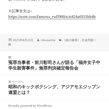
※記事全文は↓
https://note.com/famous_ruff900/n/n824a0551bb4b
投
作
カ
2025年8月22日
rokusaisha
《紙の爆弾》
,
社会問題一
稿
成
テ
般
日:
者
ゴ
リ
投
ー
前
稿
冤罪当事者・前川彰司さんが語る「福井女子中
前
ナ
学生殺害事件」無罪判決確定報告会
の
ビ
投
ゲ
稿:
次ページへ
ー
昭和のキックボクシング、アジアモエジップン
次
シ
連盟とは？
の
ョ
投
ン
稿:
Proudly powered by WordPress