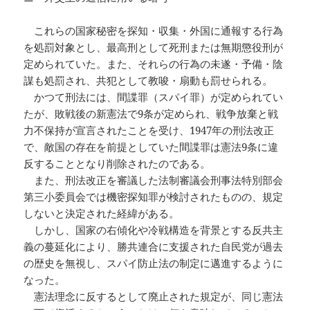
これらの国家秘密を探知・収集・外国に通報する行為
を処罰対象とし、最高刑として死刑または無期懲役刑が
定められていた。また、それらの行為の未遂・予備・陰
謀も処罰され、共犯として教唆・扇動も罰せられる。
かつて刑法には、間諜罪（スパイ罪）が定められてい
たが、敗戦後の新憲法で9条が定められ、戦争放棄と戦
力不保持が宣言されたことを受け、1947年の刑法改正
で、敵国の存在を前提としていた間諜罪は憲法9条に違
反することとなり削除されたのである。
また、刑法改正を審議した法制審議会刑事法特別部会
第三小委員会では機密探知罪が検討されたものの、規定
しないと決定された経緯がある。
しかし、国家の右傾化や冷戦構造を背景とする反共主
義の蔓延化により、勝共連合に支援された自民党が過去
の歴史を無視し、スパイ防止法の制定に邁進するように
なった。
憲法理念に反するとして廃止された規定が、同じ憲法