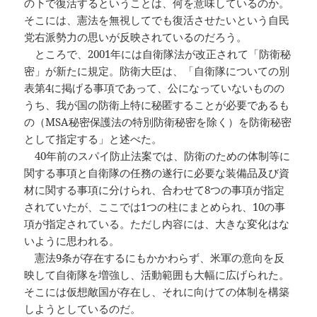
の下で復活するということは、何を意味しているのか。
そこには、憲法を無視してでも復活させたいという自民
党右派勢力の思いが反映されているのだろう。
ところで、2001年には自衛隊法が改正されて「防衛秘
密」が新たに規定。防衛大臣は、「自衛隊についての別
表第4に掲げる事項であって、公になっていないものの
うち、我が国の防衛上特に秘匿することが必要であるも
の（MSA秘密保護法の特別防衛秘密を除く）を防衛秘密
として指定する」と述べた。
40年前のスパイ防止法案では、防衛のための体制等に
関する事項と自衛隊の任務の遂行に必要な装備品及び資
材に関する事項に分けられ、合わせて8つの事項が指定
されていたが、ここでは1つの柱にまとめられ、10の事
項が指定されている。ただし内容には、大きな変化はな
いように思われる。
憲法9条が存在するにもかかわらず、米軍の意向を反
映して自衛隊を増強し、活動範囲も大幅に広げられた。
そこには仮想敵国が存在し、それに向けての体制を構築
しようとしているのだ。