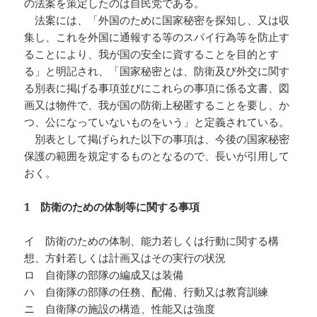
の法案を策定したのは自民党である。
法案には、「外国のために国家秘密を探知し、又は収
集し、これを外国に通報する等のスパイ行為等を防止す
ることにより、我が国の安全に資することを目的とす
る」と明記され、「国家秘密とは、防衛及び外交に関す
る別表に掲げる事項並びにこれらの事項に係る文書、図
画又は物件で、我が国の防衛上秘匿することを要し、か
つ、公になっていないものをいう」と定義されている。
別表として掲げられた以下の事項は、今後の国家秘密
保護の範囲を規定するものとなるので、長いが引用して
おく。
1 防衛のための体制等に関する事項
イ 防衛のための体制、能力若しくは行動に関する構
想、方針若しくは計画又はその実行の状況
ロ 自衛隊の部隊の編成又は装備
ハ 自衛隊の部隊の任務、配備、行動又は教育訓練
ニ 自衛隊の施設の構造、性能又は強度