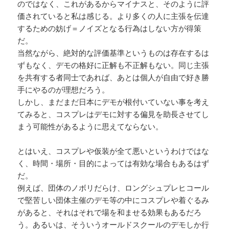
のではなく、これがあるからマイナスと、そのように評
価されていると私は感じる。より多くの人に主張を伝達
するための妨げ＝ノイズとなる行為はしない方が得策
だ。
当然ながら、絶対的な評価基準というものは存在するは
ずもなく、デモの格好に正解も不正解もない。同じ主張
を共有する者同士であれば、あとは個人が自由で好き勝
手にやるのが理想だろう。
しかし、まだまだ日本にデモが根付いていない事を考え
てみると、コスプレはデモに対する偏見を助長させてし
まう可能性があるように思えてならない。
とはいえ、コスプレや仮装が全て悪いというわけではな
く、時間・場所・目的によっては有効な場合もあるはず
だ。
例えば、団体のノボリだらけ、ロングシュプレヒコール
で堅苦しい団体主催のデモ等の中にコスプレや着ぐるみ
があると、それはそれで場を和ませる効果もあるだろ
う。あるいは、そういうオールドスクールのデモしか行