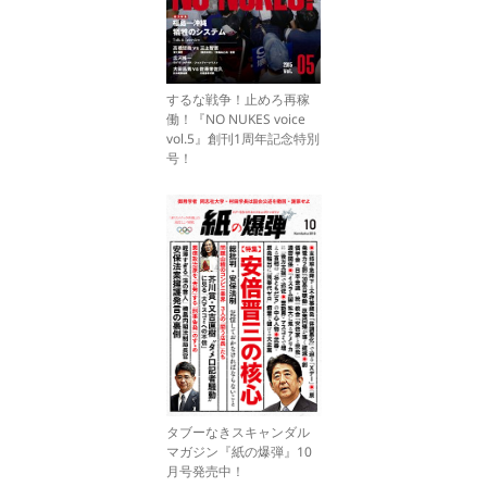
するな戦争！止めろ再稼
働！『NO NUKES voice
vol.5』創刊1周年記念特別
号！
タブーなきスキャンダル
マガジン『紙の爆弾』10
月号発売中！