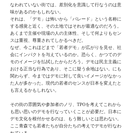
なわれていない街では、差別化を意識して行なうのは意
味があるのかもしれない。
それは、「デモ」は怖いから「パレード」という名称に
する感覚と近く、その土地ではそれが最適なのだろう。
あくまで主催や現場の人の主体性、そして何よりもセン
スは重視、尊重されてしかるべきだ。
なぜ、今これほどまで「若者デモ」が広がりを見せ、社
会にインパクトを与えているのか。恐らく、かつてのデ
モのイメージを払拭したからだろう。デモは民主主義に
おける正当な行為であり、そこに疑う余地はない。にも
関わらず、今まではデモに対して良いイメージがなかっ
た人が多かった。現代の若者のセンスが日本を変えたと
も言えるかもしれない。
その街の雰囲気や参加者のノリ、TPOを考えてこれから
も思い思いのデモを行なっていくことが必要だ。日本に
デモ文化を根付かせるのは、もう難しいとは思わない。
ここ青森でも若者たちが自分たちの考えでデモが行なわ
れている。