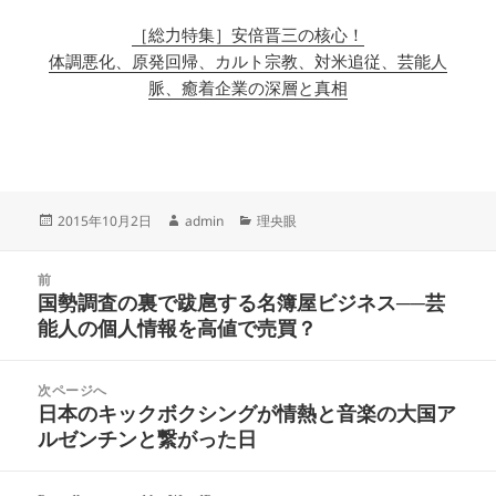
［総力特集］安倍晋三の核心！
体調悪化、原発回帰、カルト宗教、対米追従、芸能人
脈、癒着企業の深層と真相
投
作
カ
2015年10月2日
admin
理央眼
稿
成
テ
日:
者
ゴ
投
リ
前
稿
国勢調査の裏で跋扈する名簿屋ビジネス──芸
ー
前
ナ
能人の個人情報を高値で売買？
の
ビ
投
ゲ
稿:
次ページへ
ー
日本のキックボクシングが情熱と音楽の大国ア
次
シ
ルゼンチンと繋がった日
の
ョ
投
ン
稿: