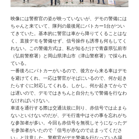
映像には警察官の姿が映っていないが、デモの警備には
ちゃんと来ていて、隊列の最後尾にパトカー1台がつい
てきていた。基本的に警官は車から降りてくることはな
く、直接デモを警備せず、信号操作も誘導も何もしてく
れない。この警備方式は、私が知るだけで青森県弘前市
（弘前警察署）と岡山県津山市（津山警察署）で採られ
ている。
一番後ろにパトカーがいるので、後方から来る車はデモ
を避けてくれ、一応は警官がそばにいるので、何か起き
たらすぐに対応してくれる。しかし、何か起きてからで
は遅いので、デモではきちんと自分たちで警備を行なわ
なければいけない。
車道を通行する際は交通法規に則り、赤信号では止まら
ないといけないのだが、デモ行進中はその事を忘れがち
な参加者が多い。今回も赤信号を無視しそうになったデ
モ参加者がいたので「信号が赤なので止まってくださ
い」と注意した。警察官がデモ警備を行なっている場