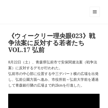
メニュ
ーとウ
ィジェ
ット
《ウィークリー理央眼023》戦
争法案に反対する若者たち
VOL.17 弘前
8月22日（土）、青森県弘前市で安保関連法案（戦争法
案）に反対するデモが行われた。
弘前市の中心部に位置する中三デパート横の広場を出発
し、弘前公園方面へ進み、市役所前～弘前大学前を通過
して青森銀行隣の広場まで約2kmを行進した。