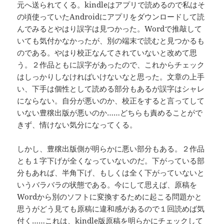
元へ送られてくる。kindleはアプリで読めるので私はそ
の頃使っていたAndroidにアプリをダウンロードして読
んでみるとやはり誤字は見つかった。Wordで推敲して
いても気付かなかったが、別の端末で読むと見つかるも
のである。やはり校正なんてされていないと改めて思
う。２作品ともに誤字があったので、これからチェック
はしっかりしなければいけないなと思った。文章の上手
い、下手は個性として読める部分もあるが誤字はシャレ
にならない。自分が悪いのか、校正をすると言ってして
いない豊穣出版が悪いのか……どちらも責めることがで
きず、情けない気分になってくる。
しかし、豊穣出版側が明らかに悪い部分もある。２作品
とも１字下げが全くなっていないのだ。下がっている部
分もあれば、半角下げ、もしくは全く下がっていないと
いうバラバラの状態である。今にして思えば、原稿を
Wordから別のソフトに変換するために起こる問題かと
思うがどう見ても原稿に違和感があるので１回読めば気
付く……これは、kindle版原稿を明らかにチェックして