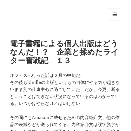
メニュ
ーとウ
ィジェ
ット
電子書籍による個人出版はどう
なんだ！？ 企業と揉めたライ
ター奮戦記 １３
オフィスへ行った話は２月の中旬だ。
その後もkindleの出版というもの自体にやる気が起きな
いまま別の仕事中心に過ごしていた。だが、今更、断る
ということはできない状況になっているのはわかってい
る。いつかはやらなければいけない。
その間にもAmazonに載せるための内容紹介文、他の作
品の表紙などが送られてくる。内容紹介文は誤字脱字が