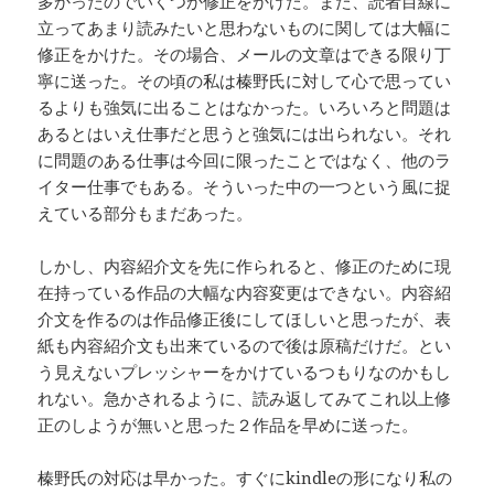
多かったのでいくつか修正をかけた。また、読者目線に
立ってあまり読みたいと思わないものに関しては大幅に
修正をかけた。その場合、メールの文章はできる限り丁
寧に送った。その頃の私は榛野氏に対して心で思ってい
るよりも強気に出ることはなかった。いろいろと問題は
あるとはいえ仕事だと思うと強気には出られない。それ
に問題のある仕事は今回に限ったことではなく、他のラ
イター仕事でもある。そういった中の一つという風に捉
えている部分もまだあった。
しかし、内容紹介文を先に作られると、修正のために現
在持っている作品の大幅な内容変更はできない。内容紹
介文を作るのは作品修正後にしてほしいと思ったが、表
紙も内容紹介文も出来ているので後は原稿だけだ。とい
う見えないプレッシャーをかけているつもりなのかもし
れない。急かされるように、読み返してみてこれ以上修
正のしようが無いと思った２作品を早めに送った。
榛野氏の対応は早かった。すぐにkindleの形になり私の