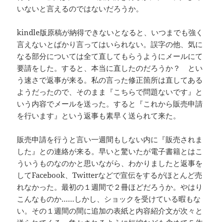
いないと言えるのではないだろうか。
kindle版原稿が納得できないとなると、いつまでも強く
言えないとばかり言ってはいられない。誤字の他、気に
なる部分については全て直してもらうようにメールにて
要請をした。すると、本当に直したのだろうか？ とい
う速さで返事が来る。私の言った修正箇所は直してある
ようだったので、そのまま『こちらで問題ないです』と
いう内容でメールを送った。すると『これから販売申請
を行います』という返事も素早く送られて来た。
販売申請を行うと言い一週間もしない内に『販売されま
した』との連絡が来る。早いと驚いたが電子書籍とはこ
ういうものなのかと思いながら、わかりましたと返事を
してFacebook、Twitterなどで宣伝をするがほとんど売
れなかった。最初の１週間で２冊ほどだろうか。やはり
こんなものか……しかし、ショックを受けている暇もな
い。その１週間の間に追加の表紙と内容紹介文が次々と