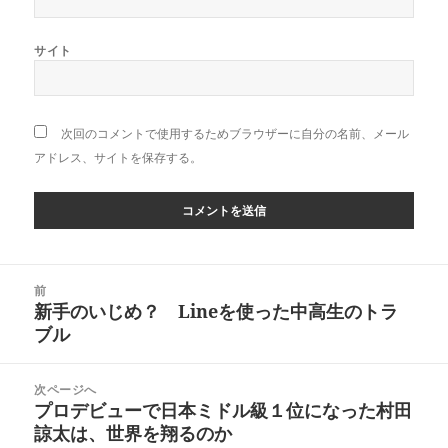
サイト
次回のコメントで使用するためブラウザーに自分の名前、メール
アドレス、サイトを保存する。
投
前
稿
新手のいじめ？ Lineを使った中高生のトラ
前
ナ
ブル
の
ビ
投
ゲ
稿:
次ページへ
ー
プロデビューで日本ミドル級１位になった村田
次
シ
諒太は、世界を翔るのか
の
ョ