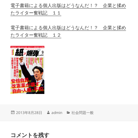
電子書籍による個人出版はどうなんだ！？ 企業と揉め
たライター奮戦記 １１
電子書籍による個人出版はどうなんだ！？ 企業と揉め
たライター奮戦記 １２
投
作
カ
2013年8月28日
admin
社会問題一般
稿
成
テ
日:
者
ゴ
リ
コメントを残す
ー