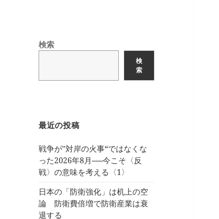
検索
検
索
最近の投稿
戦争が‟対岸の火事“ではなくな
った2026年8月──今こそ〈反
戦〉の意味を考える〈1〉
日本の「防衛強化」は机上の空
論 防衛費倍増で防衛産業は衰
退する