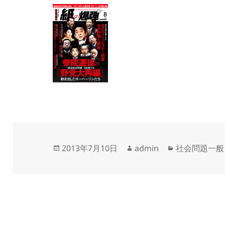
投
作
カ
2013年7月10日
admin
社会問題一般
稿
成
テ
日:
者
ゴ
リ
ー