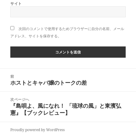
サイト
次回のコメントで使用するためブラウザーに自分の名前、メール
アドレス、サイトを保存する。
投
前
稿
ホストとキャバ嬢のトークの差
前
ナ
の
ビ
投
次ページへ
ゲ
稿:
『島唄よ、風になれ！ 「琉球の風」と東濱弘
次
ー
憲』【ブックレビュー】
の
シ
投
ョ
稿:
ン
Proudly powered by WordPress