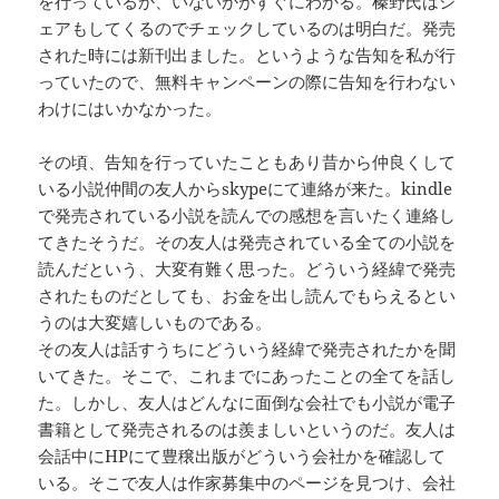
を行っているか、いないかがすぐにわかる。榛野氏はシ
ェアもしてくるのでチェックしているのは明白だ。発売
された時には新刊出ました。というような告知を私が行
っていたので、無料キャンペーンの際に告知を行わない
わけにはいかなかった。
その頃、告知を行っていたこともあり昔から仲良くして
いる小説仲間の友人からskypeにて連絡が来た。kindle
で発売されている小説を読んでの感想を言いたく連絡し
てきたそうだ。その友人は発売されている全ての小説を
読んだという、大変有難く思った。どういう経緯で発売
されたものだとしても、お金を出し読んでもらえるとい
うのは大変嬉しいものである。
その友人は話すうちにどういう経緯で発売されたかを聞
いてきた。そこで、これまでにあったことの全てを話し
た。しかし、友人はどんなに面倒な会社でも小説が電子
書籍として発売されるのは羨ましいというのだ。友人は
会話中にHPにて豊穣出版がどういう会社かを確認して
いる。そこで友人は作家募集中のページを見つけ、会社