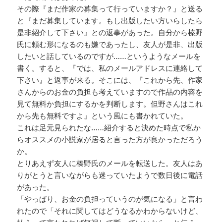
その際『まだ作家の募集って行っていますか？』と送る
と『まだ募集しています。もし出版したい方いらしたら
是非紹介して下さい』との返事があった。自分から榛野
氏に頼む形になるのも嫌であったし、友人が是非、出版
したいと話しているのですが……というようなメールを
書く。すると、『では、私のメールアドレスに連絡して
下さい』と返事が来る。そこには、『これから先、作家
さんからのお金の負担も考えていますので作品の内容を
見て無料か負担にするかを判断します。但野さんはこれ
から先も無料ですよ』という風にも書かれていた。
これは足元見られたな……紹介すると決めた時点で私か
らオススメの小説家が居ると言った方が良かっただろう
か。
とりあえず友人に榛野氏のメールを転送した。友人はあ
りがとうと言いながらも迷っていたようで数日後に電話
があった。
「やっぱり、お金の負担っていうのが気になる」と言わ
れたので「それに関してはどうなるかわからないけど、