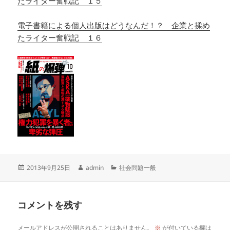
たライター奮戦記 １５
電子書籍による個人出版はどうなんだ！？ 企業と揉め
たライター奮戦記 １６
投
作
カ
2013年9月25日
admin
社会問題一般
稿
成
テ
日:
者
ゴ
リ
コメントを残す
ー
メールアドレスが公開されることはありません。
※
が付いている欄は