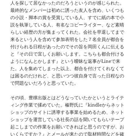
人を探して居なかったのだろうというのが感じられた。
最終的なメンバーは初めに誘った友人を含め、いくつも
の小説・脚本の賞を受賞している人、すでに紙の本で小
説を執筆している人、有名なコピーライター、など素晴
らしい経歴の方が集まってくれた。会社を早退してまで
来るという人を含めて参加表明をした７名全員が都合を
付けられる日程があったのでその旨を岡田くんに伝える
と『その日で宜しくお願いします。こちらも都合付ける
ようになんとかします』という曖昧な返事がLineで来
た。人を集めてしまった以上、都合を付けてくれなくて
は困るのだけれど、と思いつつ彼自身で言った日程なの
で問題ないだろうと思っていた。
その頃、豊穣出版とはどうなっていたかというとライテ
ィング作業で揉めていた。榛野氏に『kindleからネット
ショップのサイトに誘導する事業を始めるため、ネット
ショップを運営している社長の話を聞いてもらいテープ
起こしまでの作業をお願いできればと思うのですが、お
いくらですか？』とメールが来たので取材時間などを確