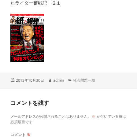
たライター奮戦記 ２１
投
作
カ
2013年10月30日
admin
社会問題一般
稿
成
テ
日:
者
ゴ
リ
コメントを残す
ー
メールアドレスが公開されることはありません。
※
が付いている欄は
必須項目です
コメント
※