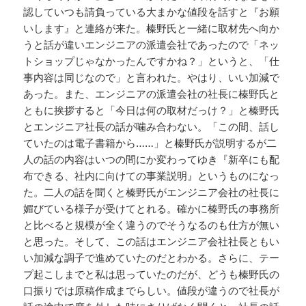
認していつも請負っている大まかな値段を話すと『お願
いします』と連絡が来た。榛野氏と一緒に取材先へ向か
うと話が違いエンジニアの派遣会社であったので「ネッ
トショップじゃなかったんですかね？」というと、「仕
事内容は同じなので」と言われた。やはり、いい加減で
あった。また、エンジニアの派遣会社の社長に榛野氏と
ともに挨拶すると「今日は何の取材だっけ？」と榛野氏
とエンジニア社長の話が噛み合わない。「この間、話し
ていたのは電子書籍から……」と榛野氏が説明するが二
人の話の内容はいつの間にか変わってゆき『新卒にも配
布できる、社内に向けての事業説明』というものになっ
た。二人の話を聞くと榛野氏がエンジニア会社の社長に
媚びている様子が受けてとれる。確かに榛野氏の事務所
と比べると規模が全く違うのでそうなるのも仕方が無い
と思った。そして、この話はエンジニア会社社長ともい
い加減な調子で進めていたのだとわかる。さらに、テー
プ起こしまでと私は思っていたのだが、どうも榛野氏の
口振りでは原稿作成までらしい。値段が違うので社長が