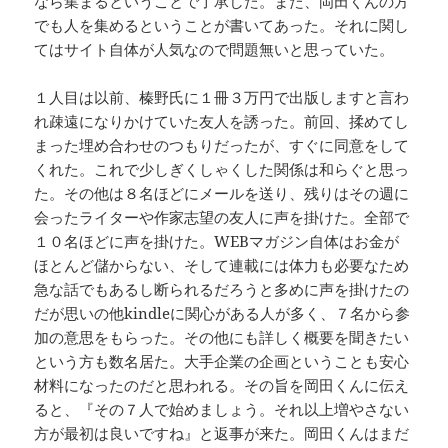
なら集まるということで了承した。また、岡田くんの方
でも人を集めるということが書いてあった。それに関し
てはサイト自体が人気なので問題無いと思っていた。
１人目は以前、榛野氏に１冊３万円で出版しますと言わ
れ疎遠になりかけていた友人を誘った。前回、揉めてし
まった埋め合わせのつもりだったが、すぐに同意をして
くれた。これで少しぎくしゃくした関係は和らぐと思っ
た。その他は８名ほどにメールを送り、残りはその週に
会ったライターや作家志望の友人に声を掛けた。全部で
１０名ほどに声を掛けた。WEBマガジン自体はお金が
ほとんど儲からない、そして連載には体力も必要なため
急な話でもあるし断られるだろうと多めに声を掛けたの
だが思いの他kindleに関心がある人が多く、７名から参
加の意思をもらった。その他にも詳しく概要を聞きたい
という方も数名居た。大手企業の企画ということも安心
材料になったのだと思われる。その旨を岡田くんに伝え
ると、『その７人で始めましょう。それ以上増やさない
方が最初は良いですね』と返事が来た。岡田くんはまだ