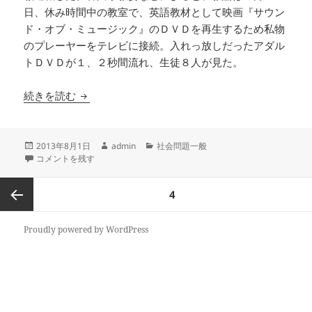
日、休み時間中の教室で、英語教材として映画『サウン
ド・オブ・ミュージック』のＤＶＤを再生するため私物
のプレーヤーをテレビに接続。入れっ放しだったアダル
トＤＶＤが１、２秒間流れ、生徒８人が見た。
一般人の２５倍も高い、教師の性犯罪
続きを読む
投
作
カ
2013年8月1日
admin
社会問題一般
稿
一般人の２５倍も高い、教師の性犯罪 に
成
テ
コメントを残す
日:
者
ゴ
リ
投
ページ
4
ー
稿
の
前のペ
Proudly powered by WordPress
ペ
ー
ージ
ジ
送
り