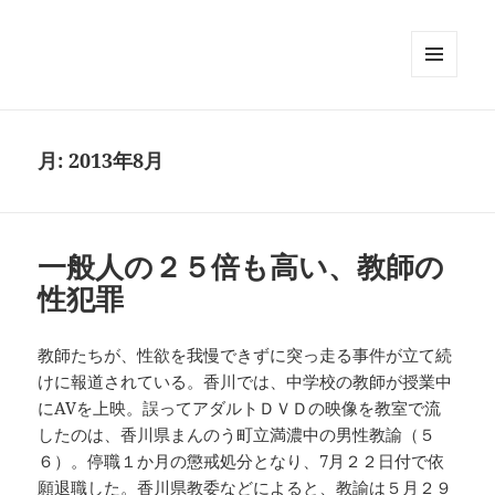
メニュ
ーとウ
ィジェ
ット
月:
2013年8月
一般人の２５倍も高い、教師の
性犯罪
教師たちが、性欲を我慢できずに突っ走る事件が立て続
けに報道されている。香川では、中学校の教師が授業中
にAVを上映。誤ってアダルトＤＶＤの映像を教室で流
したのは、香川県まんのう町立満濃中の男性教諭（５
６）。停職１か月の懲戒処分となり、7月２２日付で依
願退職した。香川県教委などによると、教諭は５月２９