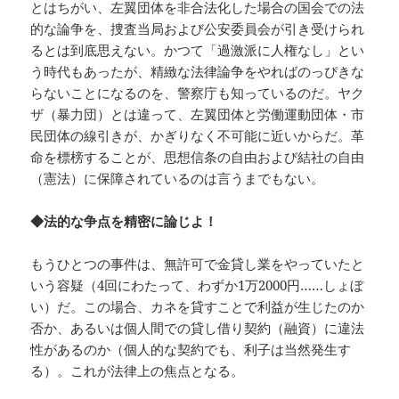
とはちがい、左翼団体を非合法化した場合の国会での法
的な論争を、捜査当局および公安委員会が引き受けられ
るとは到底思えない。かつて「過激派に人権なし」とい
う時代もあったが、精緻な法律論争をやればのっぴきな
らないことになるのを、警察庁も知っているのだ。ヤク
ザ（暴力団）とは違って、左翼団体と労働運動団体・市
民団体の線引きが、かぎりなく不可能に近いからだ。革
命を標榜することが、思想信条の自由および結社の自由
（憲法）に保障されているのは言うまでもない。
◆法的な争点を精密に論じよ！
もうひとつの事件は、無許可で金貸し業をやっていたと
いう容疑（4回にわたって、わずか1万2000円……しょぼ
い）だ。この場合、カネを貸すことで利益が生じたのか
否か、あるいは個人間での貸し借り契約（融資）に違法
性があるのか（個人的な契約でも、利子は当然発生す
る）。これが法律上の焦点となる。