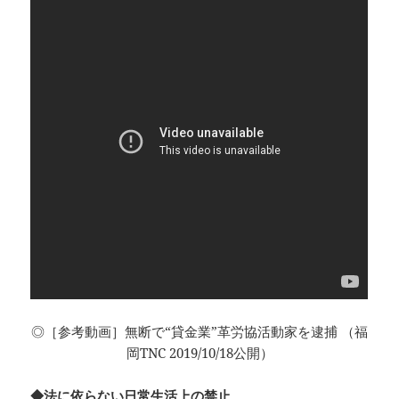
◎［参考動画］無断で“貸金業”革労協活動家を逮捕 （福
岡TNC 2019/10/18公開）
◆法に依らない日常生活上の禁止