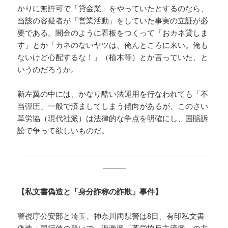
かりに無許可で「貸金業」をやっていたとするのなら、
当該の容疑者が「営業活動」をしていた事実の立証が必
要である。闇金のように看板をつくって「おカネ貸しま
す」とか「カネのないヤツは、俺んところに来い。俺も
ないけど心配するな！」（植木等）とか言っていた、と
いうのだろうか。
新左翼の中には、かなり酷い法運用を行なわれても「不
当弾圧」一般で済ましてしまう傾向があるが、このさい
革労協（現代社派）は法律的な争点を明確にし、国賠訴
訟で争って欲しいものだ。
—————————————————————————
———
【私文書偽造と「身分詐称の詐欺」事件】
警視庁公安部と埼玉、神奈川両県警は8日、有印私文書