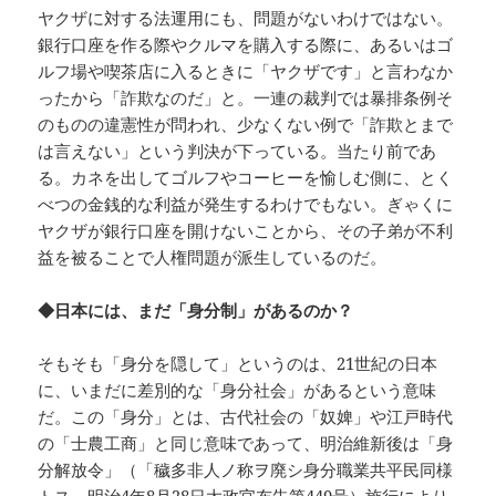
ヤクザに対する法運用にも、問題がないわけではない。
銀行口座を作る際やクルマを購入する際に、あるいはゴ
ルフ場や喫茶店に入るときに「ヤクザです」と言わなか
ったから「詐欺なのだ」と。一連の裁判では暴排条例そ
のものの違憲性が問われ、少なくない例で「詐欺とまで
は言えない」という判決が下っている。当たり前であ
る。カネを出してゴルフやコーヒーを愉しむ側に、とく
べつの金銭的な利益が発生するわけでもない。ぎゃくに
ヤクザが銀行口座を開けないことから、その子弟が不利
益を被ることで人権問題が派生しているのだ。
◆日本には、まだ「身分制」があるのか？
そもそも「身分を隠して」というのは、21世紀の日本
に、いまだに差別的な「身分社会」があるという意味
だ。この「身分」とは、古代社会の「奴婢」や江戸時代
の「士農工商」と同じ意味であって、明治維新後は「身
分解放令」（「穢多非人ノ称ヲ廃シ身分職業共平民同様