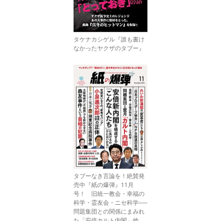
タケナカシゲル『誰も書け
なかったヤクザのタブー』
タブーなき言論を！絶賛発
売中『紙の爆弾』11月
号！ 旧統一教会・幸福の
科学・霊友会・ニセ科学──
問題集団との関係にまみれ
た「安倍カルト内閣」他