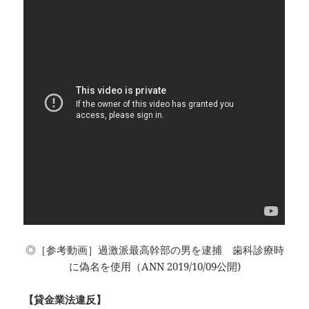
◎［参考動画］過激派最高幹部の男を逮捕 歯科診療時
に偽名を使用（ANN 2019/10/09公開)
【貸金業法違反】