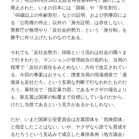
トス」明治4年8月28日太政官布告第449号）施行により
廃止された。いまの日本には「国籍」や「学生割引」
「60歳以上の年齢割引」などの証明、および刑事罰によ
る「公民権の停止」以外の「身分証明」は存在しない。
警察庁が無理やり「反社会的勢力」という「身分制」を
勝手に作り上げたものなのである。
それでも「反社会勢力」排除という流れは社会の隅々ま
で行きわたり、マンションの管理組合の規約も、当局の
指導で「反社の居住をみとめない」方向で改正されてい
る。今回の事案はおそらく、捜査当局の現場感覚で「過
激派も反社だろ」という安易な判断で行なわれたものだ
ろう。暴対法で「指定暴力団」であるヤクザの場合より
も、新左翼は国家の転覆まで目標にしているのだから、
けだし当然であるという見方があるかもしれない。
だが、いまだ国家公安委員会は左翼団体を「危険団体」
と指定したことはない。いや、ヤクザなら誰でも賛成す
るだろうという見込みで成立した暴排条例（地方議会）