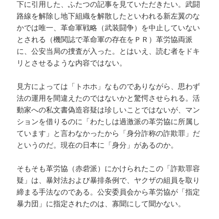
下に引用した、ふたつの記事を見ていただきたい。武闘
路線を解除し地下組織を解散したといわれる新左翼のな
かでは唯一、革命軍戦略（武装闘争）を中止していない
とされる（機関誌で革命軍の存在をＰＲ）革労協両派
に、公安当局の捜査が入った。とはいえ、読む者をドキ
リとさせるような内容ではない。
見方によっては「トホホ」なものでありながら、思わず
法の運用を間違えたのではないかと驚愕させられる。活
動家への私文書偽造容疑は珍しいことではないが、マン
ションを借りるのに「わたしは過激派の革労協に所属し
ています」と言わなかったから「身分詐称の詐欺罪」だ
というのだ。現在の日本に「身分」があるのか。
そもそも革労協（赤砦派）にかけられたこの「詐欺罪容
疑」は、暴対法および暴排条例で、ヤクザの組員を取り
締まる手法なのである。公安委員会から革労協が「指定
暴力団」に指定されたのは、寡聞にして聞かない。