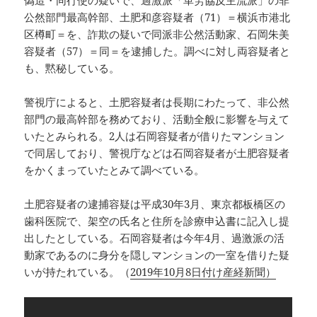
偽造・同行使の疑いで、過激派「革労協反主流派」の非
公然部門最高幹部、土肥和彦容疑者（71）＝横浜市港北
区樽町＝を、詐欺の疑いで同派非公然活動家、石岡朱美
容疑者（57）＝同＝を逮捕した。調べに対し両容疑者と
も、黙秘している。
警視庁によると、土肥容疑者は長期にわたって、非公然
部門の最高幹部を務めており、活動全般に影響を与えて
いたとみられる。2人は石岡容疑者が借りたマンション
で同居しており、警視庁などは石岡容疑者が土肥容疑者
をかくまっていたとみて調べている。
土肥容疑者の逮捕容疑は平成30年3月、東京都板橋区の
歯科医院で、架空の氏名と住所を診療申込書に記入し提
出したとしている。石岡容疑者は今年4月、過激派の活
動家であるのに身分を隠しマンションの一室を借りた疑
いが持たれている。（
2019年10月8日付け産経新聞）