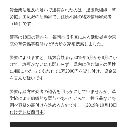
貸金業法違反の疑いで逮捕されたのは、過激派組織「革
労協」主流派の活動家で、住所不詳の緒方信雄容疑者
（69）です。
警察は18日の朝から、福岡市博多区にある活動拠点や東
京の革労協事務所など5カ所を家宅捜索しました。
警察によりますと、緒方容疑者は2019年5月から8月にか
けて、許可がないにも関わらず、県内に住む知人の男性
に4回にわたってあわせて1万2000円を貸し付け、貸金業
を営んだ疑いです。
警察は緒方容疑者の認否を明らかにしていませんが、革
労協による組織的な関与があったとみて、押収品などを
調べ容疑の裏付けを進める方針です。（
2019年10月18日
付けテレビ西日本
）