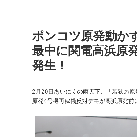
ポンコツ原発動か
最中に関電高浜原
発生！
2月20日あいにくの雨天下、「若狭の
原発4号機再稼働反対デモが高浜原発前