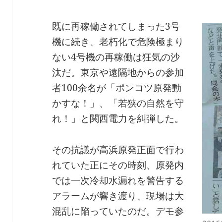
既に再稼働されてしまった3号
機に続き、老朽化で危険極まり
ない4号機の再稼働は狂気の沙
汰だ。東京や遠隔地からの参加
者100余名が「ポンコツ原発動
かすな！」、「若狭の自然を守
れ！」と関西電力を糾弾した。
その抗議が高浜原発正面で行わ
れていた正にその時刻、原発内
では一次冷却水漏れを警告する
アラームが響き渡り、現場は大
混乱に陥っていたのだ。デモ参