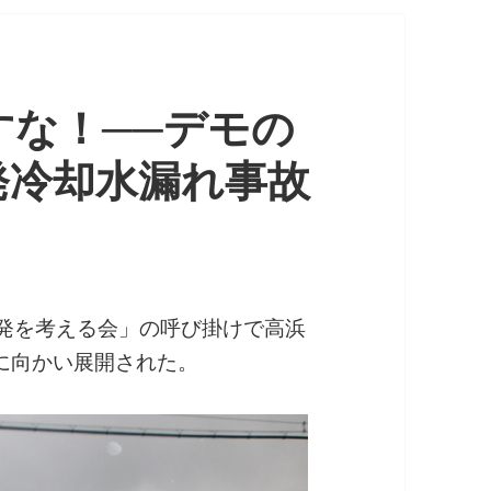
すな！──デモの
発冷却水漏れ事故
原発を考える会」の呼び掛けで高浜
に向かい展開された。