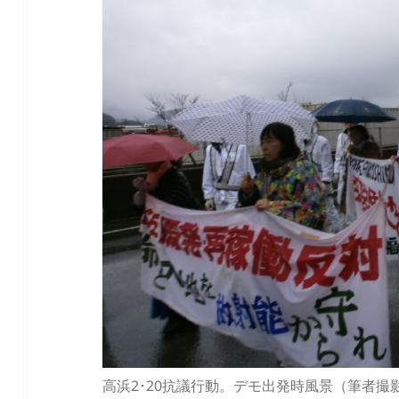
高浜2･20抗議行動。デモ出発時風景（筆者撮