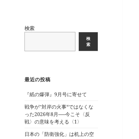
検索
検
索
最近の投稿
『紙の爆弾』9月号に寄せて
戦争が‟対岸の火事“ではなくな
った2026年8月──今こそ〈反
戦〉の意味を考える〈1〉
日本の「防衛強化」は机上の空