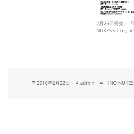
2月25日発売！『
NUKES voice』V
投
作
カ
2016年2月22日
admin
《NO NUKES 
稿
成
テ
日:
者
ゴ
リ
ー
投