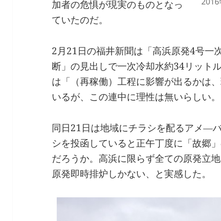
201
加者の危惧が現実のものとなっ
ていたのだ。
2月21日の福井新聞は「高浜原発4号一
断」の見出しで一次冷却水約34リット
は「（再稼働）工程に影響が出るかは、
いるが、この連中に理性は無いらしい。
同日21日は地域にチラシを配るアメ―
シを投函していると正午丁度に「故郷」
だろうか。高浜に限らず全ての原発立地
原発即時排炉しかない、と実感した。