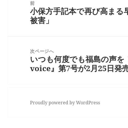
稿
前
小保方手記本で再び高まる
ナ
前
被害」
ビ
の
ゲ
投
ー
稿:
シ
次ページへ
ョ
いつも何度でも福島の声を！─
次
ン
voice』第7号が2月25日
の
投
稿:
Proudly powered by WordPress