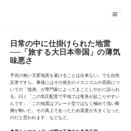
メニュ
ーとウ
ィジェ
ット
日常の中に仕掛けられた地雷
──「旅する大日本帝国」の薄気
味悪さ
予兆の無い天変地異を避けることは出来ない。でも自然
災害ですら、事後にはその発生のメカニズムや原因につ
いての「憶測」が専門家によってまことしやかに語られ
る。曰く「この気圧配置で平地では竜巻が起こりやすい
んです」「この地震はプレート型ではなく極めて浅い断
層が動いた。その真上であったため震度が大きくなった
のだと思われます」などなど。