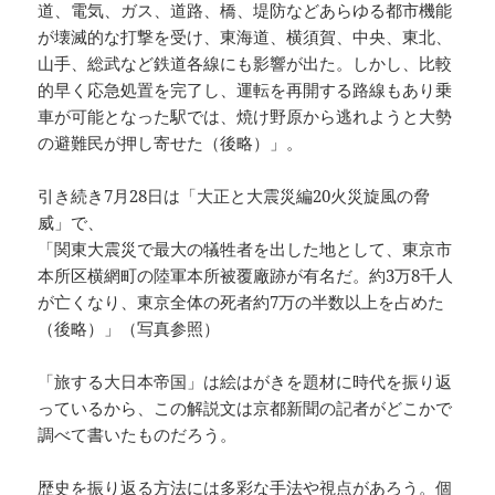
道、電気、ガス、道路、橋、堤防などあらゆる都市機能
が壊滅的な打撃を受け、東海道、横須賀、中央、東北、
山手、総武など鉄道各線にも影響が出た。しかし、比較
的早く応急処置を完了し、運転を再開する路線もあり乗
車が可能となった駅では、焼け野原から逃れようと大勢
の避難民が押し寄せた（後略）」。
引き続き7月28日は「大正と大震災編20火災旋風の脅
威」で、
「関東大震災で最大の犠牲者を出した地として、東京市
本所区横網町の陸軍本所被覆廠跡が有名だ。約3万8千人
が亡くなり、東京全体の死者約7万の半数以上を占めた
（後略）」（写真参照）
「旅する大日本帝国」は絵はがきを題材に時代を振り返
っているから、この解説文は京都新聞の記者がどこかで
調べて書いたものだろう。
歴史を振り返る方法には多彩な手法や視点があろう。個