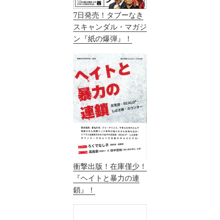
7日発売！タブーなき
スキャンダル・マガジ
ン『紙の爆弾』！
衝撃出版！在庫僅少！
『ヘイトと暴力の連
鎖』！