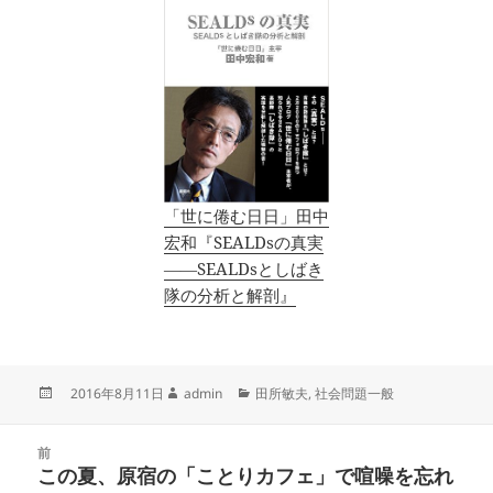
「世に倦む日日」田中
宏和『SEALDsの真実
――SEALDsとしばき
隊の分析と解剖』
投
作
カ
2016年8月11日
admin
田所敏夫
,
社会問題一般
稿
成
テ
日:
者
ゴ
投
リ
前
稿
この夏、原宿の「ことりカフェ」で喧噪を忘れ
ー
前
ナ