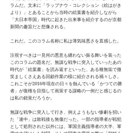
ラムだ。文末に「ラップナウ・コレクション（絵はがき
より）」とあることから当時の絵葉書を紹介しながら
「大日本帝国」時代に起きた出来事を紹介するのが京都
新聞の趣旨だと想像される。
これだ。このコラム名称に私は薄気味悪さを直感した。
注視すべきは一見何の悪意も纏わない振る舞いを装った
このコラムの題名だ。無謀な戦争に突入していったあの
時代が「絵葉書」を読み返すといった、ある種無垢で微
笑ましくさえある回顧作業の様に紹介される禍々しさ。
これこそが2016年現在の日々を蝕んでいる「かつての勝
者」が復権を目指して画策する謀略の一例だと感じるの
は私の錯覚だろうか。
無謀な戦争に突入して行き、例えようもない惨劇を招い
た「連中」は敗戦後も無傷だった。一部の指導者が戦犯
として処刑された以外には、軍国主義指導者の大半、軍