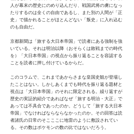
人が幕末の歴史にのめり込んだり、戦国武将の虜になっ
たりするのは全くの自由であるし、また別の人間が「正
史」で描かれることがほとんどない「叛史」に入れ込む
のも自由だ。
京都新聞は「旅する大日本帝国」で読者にある強制を強
いている。それは明治以降（おそらくは敗戦までの時代
を）「大日本帝国」の視点から振り返ることを容認する
ことを読者に押し付けているからだ。
このコラムで、これまであからさまな皇国史観が登場し
たことはない。しかしあくまでも時代を振り返る題材と
視点は「大日本帝国」のそれに限定される。繰り返すが
歴史の実証的紹介であればなぜ「旅する明治・大正」で
あっては不具合であったのか。どうして「旅する大日本
帝国」でなければならならなかったのか。その回答は読
者諸氏の日常のそこここに地雷のように敷設されてい
る。その数はポケモンの数の比ではないだろう。