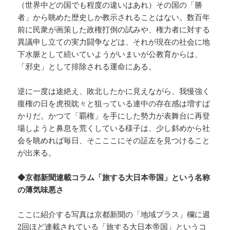
（世界中どの国でも程度の違いはあれ）その国の「勝
者」から眺めた歴史しか教示されることはない。数百年
前に民衆が画策した政権打倒の試みや、権力者に対する
異議申し立ての実力闘争などは、それが現在の社会に地
下水脈として続いていようがいまいが公教育からは、
「邪史」として排除される運命にある。
逆に一度は途絶え、敗北したかに見えながら、我慢強く
復権の日を虎視眈々と狙っている連中の存在感は増すば
かりだ。かつて「覇権」を手にした勢力が表舞台に再登
場しようと鼻息を荒くしている様子は、少し斜めから社
会を眺めれば毎日、そこここにその証左を見つけること
が出来る。
◆京都新聞連載コラム「旅する大日本帝国」という名称
の薄気味悪さ
ここに紹介する写真は京都新聞の「地域プラス」欄に週
2回ほど連載されている「旅する大日本帝国」というコ