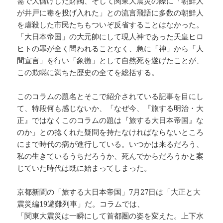
需で大儲けした財閥、そして関東大震災の際に「朝鮮人
が井戸に毒を投げ入れた」との流言飛語に多数の朝鮮人
を虐殺した市民たちもついぞ反省することはなかった。
「大日本帝国」の大元帥にして現人神であった天皇ヒロ
ヒトの罪が全く問われることなく、急に「神」から「人
間宣言」を行い「象徴」として自然死を遂げたことが、
この欺瞞に満ちた歴史の全てを総括する。
このコラムの題名とそこで紹介されている記事を目にし
て、特段何も感じないか、「なぜ今、『旅する明治・大
正』ではなくこのコラムの題は『旅する大日本帝国』な
のか」との捻くれた疑問を持たなければならないところ
にまで時代の病が進行している。いつかは来るだろう、
私の生きているうちだろうか、死んでからだろうかと案
じていた時代は既に始まってしまった。
京都新聞の「旅する大日本帝国」7月27日は「大正と大
震災編19避難列車」だ。コラムでは、
「関東大震災は一瞬にして首都圏の姿を変えた。上下水