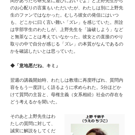
間があったら研究室に遊びにおいでよ」と上野先生から
のお心配りの言葉もいただいたが、わたしは別に上野先
生のファンではなかった。むしろ彼女の発信にはいつ
も、どこかに曰く言い難い「ズレ」を感じていた。所詮
は学部学生のわたしが、上野先生を「論破しよう」など
と無茶なことは考えていなかった。彼女との直接のやり
取りの中で自分が感じる「ズレ」の本質がなんであるの
かを確認したいとは思っていた。
◆「意地悪だね、キミ」
翌週の講義開始時、わたしは教壇に再度呼ばれ、質問内
容をもう一度詳しく語るように求められた。5分ほどか
けて質問の主旨と、母権主義（女系相続）社会の存在を
どう考えるかを聞いた。
そのあと上野先生はわ
たしの質問に対して、
誠実に解説をしてくだ