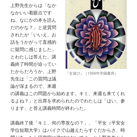
上野先生からは「なか
なかいい着眼点です
ね。なにかの本を読ん
だのかな？」と逆質問
されたが「いいえ、お
話をうかがって直感的
に疑問に感じました」
とわたしは答えた。講
義終了時間が迫ってい
たからだろうか、上野
『女遊び』（1988年学陽書房）
先生は「この質問は議
論が深まるので、来週
の講義はこの問題から始めます。キミ、来週も来てくれ
るよね？」と出席を求められたのでわたしは「はい、参
ります」と答え講義時間が終わった。
講義終了後「キミ、何の専攻なの？」、「平女（平安女
学位短期大学）はバイクで山越えたらすぐだからさ、時