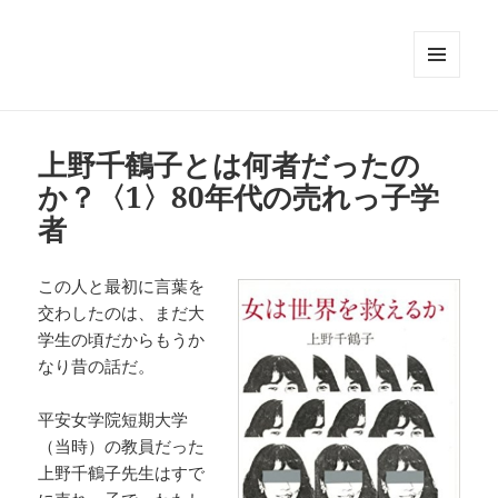
メニュ
ーとウ
ィジェ
ット
上野千鶴子とは何者だったの
か？〈1〉80年代の売れっ子学
者
この人と最初に言葉を
交わしたのは、まだ大
学生の頃だからもうか
なり昔の話だ。
平安女学院短期大学
（当時）の教員だった
上野千鶴子先生はすで