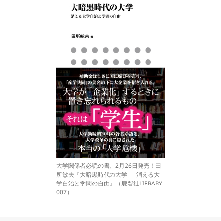
大学関係者必読の書、2月26日発売！田
所敏夫『大暗黒時代の大学──消える大
学自治と学問の自由』（鹿砦社LIBRARY
007）