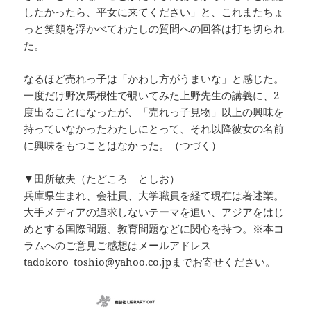
したかったら、平女に来てください」と、これまたちょ
っと笑顔を浮かべてわたしの質問への回答は打ち切られ
た。
なるほど売れっ子は「かわし方がうまいな」と感じた。
一度だけ野次馬根性で覗いてみた上野先生の講義に、2
度出ることになったが、「売れっ子見物」以上の興味を
持っていなかったわたしにとって、それ以降彼女の名前
に興味をもつことはなかった。（つづく）
▼田所敏夫（たどころ としお）
兵庫県生まれ、会社員、大学職員を経て現在は著述業。
大手メディアの追求しないテーマを追い、アジアをはじ
めとする国際問題、教育問題などに関心を持つ。※本コ
ラムへのご意見ご感想はメールアドレス
tadokoro_toshio@yahoo.co.jpまでお寄せください。