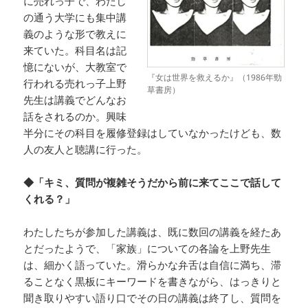
に売れっ子で、わたし
の通う大学にも集中講
義のような形で教えに
来ていた。科目名は記
憶にないが、大教室で
『女は世界を救えるか』（1986年勁
行われる売れっ子上野
草書房）
先生は講義でどんなお
話をされるのか。興味
半分にその科目を履修登録はしていなかったけども、数
人の友人と聴講に行った。
◆「キミ、質問が複雑そうだから前に来てここで話して
くれる？」
わたしたちが参加した講義は、既に数回の講義を経たあ
とだったようで、「家族」についての各論を上野先生
は、細かく語っていた。滑らかな弁舌は自信に満ち、滞
ることなく黒板にキーワードを書きながら、はっきりと
聞き取りやすい語り口でその日の講義は終了し、質問を