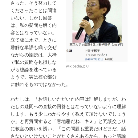
さった。そう努力して
くださったことは間違
いない。しかし回答
は、私の疑問を解く内
容とはなっていない。
立て板に水で、ときに
難解な単語も織り交ぜ
ながらの論説は、大枠
で私の質問を包摂しな
wikipediaより
がら総論を述べている
ようで、実は核心部分
に触れるものではなかった。
わたしは、「お話しいただいた内容は理解しますが、わ
たしの疑問への直接の回答とはなっていないように理解
します。もう少しわかりやすく教えて頂けないでしょう
か」と再質問すると「意地悪だね、キミ」と冗談交じり
に教室の笑いを誘い、「この問題も重要だけどまだ、話
さないといけないことがたくさんあるから、もっと議論