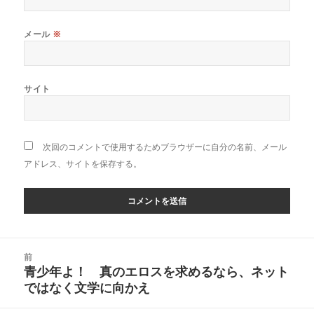
メール
※
サイト
次回のコメントで使用するためブラウザーに自分の名前、メール
アドレス、サイトを保存する。
投
前
稿
青少年よ！ 真のエロスを求めるなら、ネット
前
ナ
ではなく文学に向かえ
の
ビ
投
ゲ