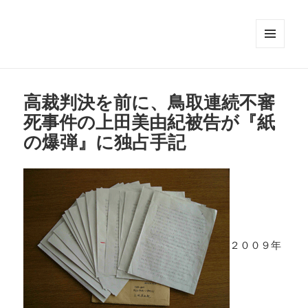
メニュ
ーとウ
ィジェ
ット
高裁判決を前に、鳥取連続不審
死事件の上田美由紀被告が『紙
の爆弾』に独占手記
２００９年