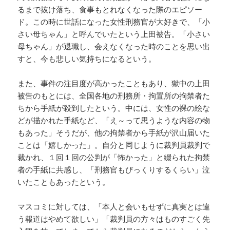
るまで抜け落ち、食事もとれなくなった際のエピソー
ド。この時に世話になった女性刑務官が大好きで、「小
さい母ちゃん」と呼んでいたという上田被告。「小さい
母ちゃん」が退職し、会えなくなった時のことを思い出
すと、今も悲しい気持ちになるという。
また、事件の注目度が高かったこともあり、獄中の上田
被告のもとには、全国各地の刑務所・拘置所の拘禁者た
ちから手紙が殺到したという。中には、女性の裸の絵な
どが描かれた手紙など、「え～って思うような内容の物
もあった」そうだが、他の拘禁者から手紙が沢山届いた
ことは「嬉しかった」。自分と同じように裁判員裁判で
裁かれ、１回１回の公判が「怖かった」と綴られた拘禁
者の手紙に共感し、「刑務官もびっくりするくらい」泣
いたこともあったという。
マスコミに対しては、「本人と会いもせずに真実とは違
う報道はやめて欲しい」「裁判員の方々はものすごく先