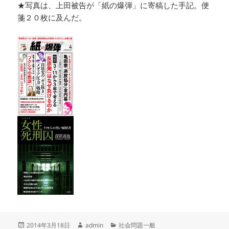
★写真は、上田被告が「紙の爆弾」に寄稿した手記。便
箋２０枚に及んだ。
投
作
カ
2014年3月18日
admin
社会問題一般