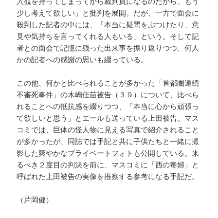
入観を持ってしまってから裁判員になるのだから、もう
少し考えて欲しい」と批判を展開。だが、一方で面会に
殺到した記者の中には、「本当に疑問をぶつけたり、意
見や気持ちを言ってくれる人もいる」という。そして記
者との面会で記憶に残った出来事を振り返りつつ、何人
かの記者への感謝の思いも綴っている。
この他、何かと比べられることが多かった「首都圏連続
不審死事件」の木嶋佳苗被告（３９）について、比べら
れることへの抵抗感を綴りつつ、「本当に心から頑張っ
て欲しいと思う」とエールも送っている上田被告。マス
コミでは、巨体の怪人物に見える写真で紹介されること
が多かったが、同誌では手記と共に子供たちと一緒に撮
影した爽やかなプライベートフォトも公開している。来
るべき２度目の判決を前に、マスコミに「西の毒婦」と
呼ばれた上田被告の実像を推察する参考になる手記だ。
（片岡健）