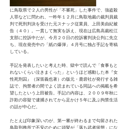
に鳥取県で２人の男性が「不審死」した事件で、強盗殺
人罪などに問われ、一昨年１２月に鳥取地裁の裁判員裁
判で死刑判決を受けた元スナック従業員、上田美由紀被
告（４０）。一貫して無実を訴え、現在は広島高裁松江
支部に控訴中だが、今月２０日の控訴審判決公判に先立
ち、現在発売中の「紙の爆弾」４月号に独占手記を寄稿
している。
手記を発表したいと考えた時、獄中で読んで「食事もと
れないくらい泣きまくった」というほど感動した本『女
性死刑囚』（深笛義也著）の版元・鹿砦社が発行する雑
誌で、拘禁者の間でよく読まれている同誌への掲載を希
望したという上田被告。手記の内容は、２００９年秋に
詐欺の容疑で逮捕されてから足かけ５年に及ぶ拘禁生活
の話が中心だ。
たとえば印象深いのが、第一審が終わるまで勾留された
鳥取刑務所で不安のために頭髪が「落ち武者状態」にな