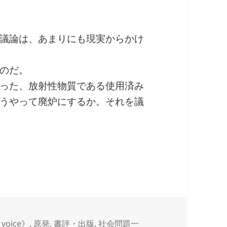
議論は、あまりにも現実からかけ
のだ。
った、放射性物質である使用済み
うやって廃炉にするか。それを議
voice》
,
原発
,
書評・出版
,
社会問題一