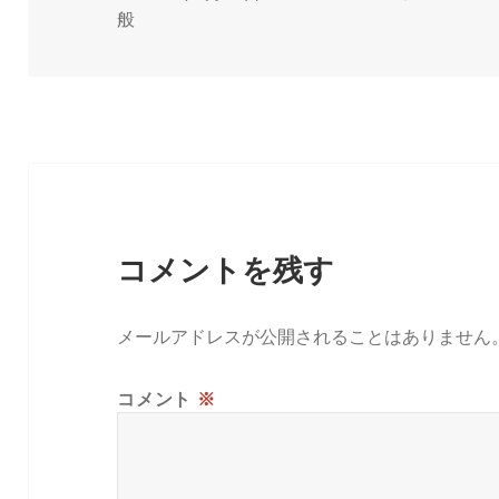
稿
成
テ
般
日:
者
ゴ
リ
ー
コメントを残す
メールアドレスが公開されることはありません
コメント
※