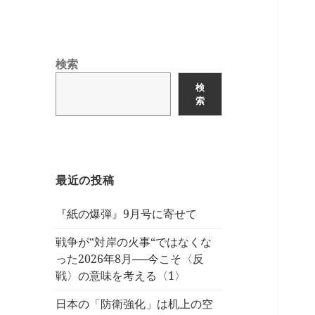
検索
検
索
最近の投稿
『紙の爆弾』9月号に寄せて
戦争が‟対岸の火事“ではなくな
った2026年8月──今こそ〈反
戦〉の意味を考える〈1〉
日本の「防衛強化」は机上の空