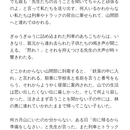
でも親も「先生たちの言うことを聞いてちゃんと頑張る
のよ」と言って私たちを送り出す。何人いるかわからな
い私たちは列車やトラックの荷台に乗せられて、山間部
へと連れてゆかれる。
ぎゅうぎゅうに詰め込まれた列車のあちこちからは、い
きなり、親元から連れ去られた子供たちの鳴き声が聞こ
える。「黙れ！」とそれを抑えつける先生の大声が時々
響きわたる。
どこかわからない山間部に到着すると、「鉄策の中に入
れ」と言われる。順番に学校名と名前を言うと番号をも
らう。それからようやく寝屋に案内された。山での生活
は思い出したくない位に厳しかった。そして何より寂し
かった。泣き止まず言うことを聞かない子の中には、林
の奥に連れていかれたままで帰ってこない子もいた。
何カ月山にいたのか分からない。ある日「街に帰るから
準備をしなさい」と先生が言った。また列車とトラック