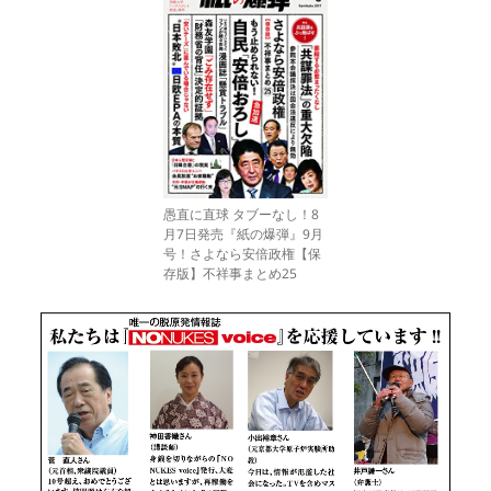
愚直に直球 タブーなし！8
月7日発売『紙の爆弾』9月
号！さよなら安倍政権【保
存版】不祥事まとめ25