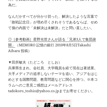
為だ。
なんだかすべてが分かり切った、解決したような言葉で
「敗戦記念日」が埋め尽くされそうであるならば、せめ
て個の内面で「未解決は未解決」だと問い直したい。
◎［参考動画］星野光世さんが語る「兄弟3人で集団疎
開」
（MEMORO 記憶の銀行 2010年8月5日Takashi
Aihara 投稿）
▼田所敏夫（たどころ としお）
兵庫県生まれ、会社員、大学職員を経て現在は著述業。
大手メディアの追求しないテーマを追い、アジアをはじ
めとする国際問題、教育問題などに関心を持つ。※本コ
ラムへのご意見ご感想はメールアドレス
tadokoro_toshio@yahoo.co.jpまでお寄せください。