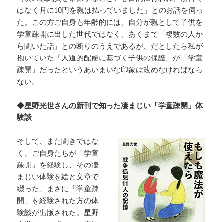
はなく月に10円を親は払っていました」とのお話を伺っ
た。この方ご自身も年齢的には、自分が親として子供を
学童疎開に出した世代ではなく、あくまで「複数の人か
ら聞いた話」との断りのうえであるが、だとしたら私が
抱いていた「人道的配慮に基づく子供の保護」が「学童
疎開」だったというあいまいな印象は改めなければなら
ない。
◆星野光世さんの新刊で知った凄まじい「学童疎開」体
験談
そして、また聞きではな
く、ご自身たちが「学童
疎開」を経験し、その凄
まじい体験を絵と文章で
綴った、まさに「学童疎
開」を経験された方の体
験談が出版された。星野