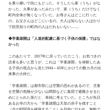
を乗り継いで街にもどった。そうしたら家（うち）がな
かった。火事があったみたいで、家（うち）だけでなく
町内全体が無くなっていた。お母さんはどこに行った
の。お父さんはどこにいるの。大人は知らない人ばかり
で顔見知りの町内の人はだれもいない……。
◆学童疎開は「人道的配慮に基づく子供の保護」ではな
かった
このあたりで、2017年に戻っていただこう。お気づきの
読者も多いと思うが、これは「学童疎開」を体験したあ
る子供の視点から見た1944～45年にかけての数カ月の出
来事の大枠だ。
「学童疎開」は都市部には空襲の恐れがあるので、児童
を空襲の危険が少ない山間部などに集団で避難させるた
めにとられた策だと、単純に考えていた。ところが先日
あるお寺の方から「学童疎開は天皇の赤子を残すこと
（次の戦闘員を確保すること）を目的に行われ、無料で