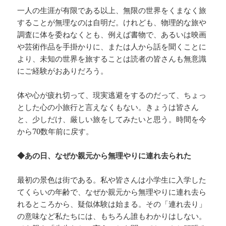
一人の生涯が有限である以上、無限の世界をくまなく旅
することが無理なのは自明だ。けれども、物理的な旅や
調査に体を委ねなくとも、例えば書物で、あるいは映画
や芸術作品を手掛かりに、または人から話を聞くことに
より、未知の世界を旅することは読者の皆さんも無意識
にご経験がおありだろう。
体や心が疲れ切って、現実逃避をするのだって、ちょっ
とした心の小旅行と言えなくもない。きょうは皆さん
と、少しだけ、厳しい旅をしてみたいと思う。時間を今
から70数年前に戻す。
◆あの日、なぜか親元から無理やりに連れ去られた
最初の景色は街である。私や皆さんは小学生に入学した
てくらいの年齢で、なぜか親元から無理やりに連れ去ら
れるところから、疑似体験は始まる。その「連れ去り」
の意味など私たちには、もちろん誰もわかりはしない。