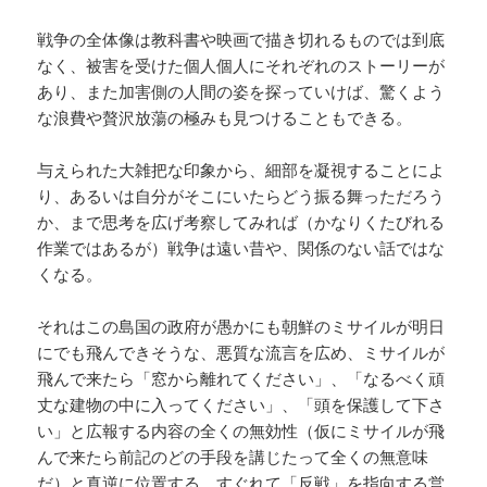
戦争の全体像は教科書や映画で描き切れるものでは到底
なく、被害を受けた個人個人にそれぞれのストーリーが
あり、また加害側の人間の姿を探っていけば、驚くよう
な浪費や贅沢放蕩の極みも見つけることもできる。
与えられた大雑把な印象から、細部を凝視することによ
り、あるいは自分がそこにいたらどう振る舞っただろう
か、まで思考を広げ考察してみれば（かなりくたびれる
作業ではあるが）戦争は遠い昔や、関係のない話ではな
くなる。
それはこの島国の政府が愚かにも朝鮮のミサイルが明日
にでも飛んできそうな、悪質な流言を広め、ミサイルが
飛んで来たら「窓から離れてください」、「なるべく頑
丈な建物の中に入ってください」、「頭を保護して下さ
い」と広報する内容の全くの無効性（仮にミサイルが飛
んで来たら前記のどの手段を講じたって全くの無意味
だ）と真逆に位置する、すぐれて「反戦」を指向する営