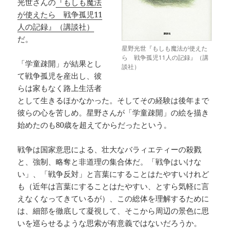
光世さんの
『もしも魔法
が使えたら 戦争孤児11
人の記録』（講談社）
だ。
星野光世『もしも魔法が使えた
ら 戦争孤児11人の記録』（講
「学童疎開」が結果とし
談社）
て戦争孤児を産出し、彼
らは家もなく路上生活者
として生きるほかなかった。そしてその経験は後年まで
彼らの心を苦しめ。星野さんが「学童疎開」の絵を描き
始めたのも80歳を超えてからだったという。
戦争は国家意思による、壮大なバラィエティーの殺戮
と、強制、略奪と非道理の集合体だ。「戦争はいけな
い」、「戦争反対」と言葉にすることはたやすいけれど
も（近年は言葉にすることはたやすい、とすら気軽に言
えなくなってきているが）、この総体を理解するために
は、細部を徹底して凝視して、そこから周辺の景色に思
いを巡らせるような思索が有意義ではないだろうか。