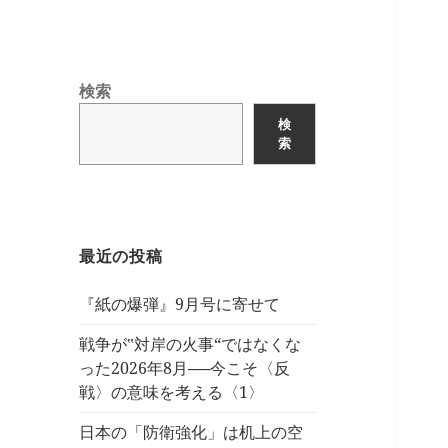
検索
検
索
最近の投稿
『紙の爆弾』9月号に寄せて
戦争が‟対岸の火事“ではなくな
った2026年8月──今こそ〈反
戦〉の意味を考える〈1〉
日本の「防衛強化」は机上の空