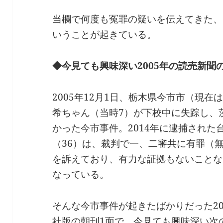
当欄で何度も冤罪の疑いを伝えてきた、
いうことが起きている。
◆今見ても興味深い2005年の読売新聞
2005年12月1日、栃木県今市市（現
希ちゃん（当時7）が下校中に失踪し、
かった今市事件。2014年に逮捕された
（36）は、裁判で一、二審共に有罪（
を訴えており、有力な証拠もないことな
なっている。
そんな今市事件が起きたばかりだった20
社版の朝刊1面で、今見ても興味深い次