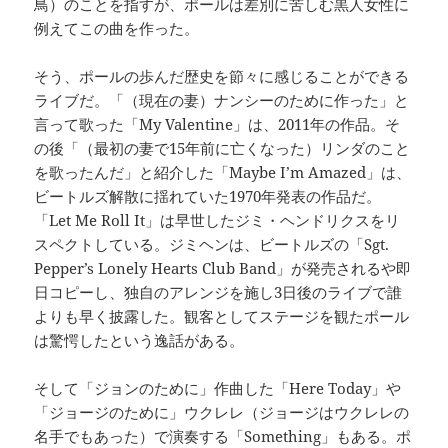
鳥）のことを指すが、ポールは差別に苦しむ黒人女性に
例えてこの曲を作った。
そう、ポールの歩んだ歴史を節々に感じることができる
ライブだ。「（現在の妻）ナンシーのために作った」と
言って歌った「My Valentine」は、2011年の作品。そ
の後「（最初の妻で15年前に亡くなった）リンダのこと
を歌ったんだ」と紹介した「Maybe I’m Amazed」は、
ビートルズ解散に揺れていた1970年発表の作品だ。
「Let Me Roll It」は早世したジミ・ヘンドリクスをリ
スペクトしている。ジミヘンは、ビートルズの「Sgt.
Pepper’s Lonely Hearts Club Band」が発売されるや即
日コピーし、独自のアレンジを施し3日後のライブで誰
よりも早く披露した。観客としてステージを観たポール
は驚愕したという逸話がある。
そして「ジョンのために」作曲した「Here Today」や
「ジョージのために」ウクレレ（ジョージはウクレレの
名手でもあった）で演奏する「Something」もある。ポ