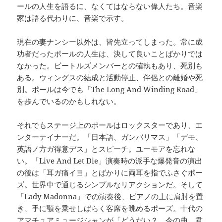
ールの人生を語るに、なくてはならない偉人たち。音楽
家は語る代わりに、音楽で示す。
現在の妻ナンシー以外は、皆先立ってしまった。常に成
功者だったポールの人生は、決して良いことばかりでは
なかった。ビートルズメンバーとの確執もあり、死別も
ある。ウィングスの結成と活動停止、伴侶との離婚や死
別。ポールは今でも「The Long And Winding Road」
を歩んでいるのかもしれない。
それでもステージ上のポールはロックスターであり、エ
ンターテイナーだ。「日本語、ガンバリマス」「デモ、
英語ノ方ガ得意デス」とスピーチ。ユーモアを忘れな
い。「Live And Let Die」演奏時の派手な爆発音の演出
の後は「耳ガ痛イヨ」とばかりに両耳を指でふさぐポー
ズ。世界中で通じるシンプルなリアクションだ。そして
「Lady Madonna」での演奏後、ピアノの上に肩肘を置
き、手に顎を乗せしばらく客席を眺めるポーズ。十代の
アマチュアミュージシャンが「どうだい？ 今の曲。君