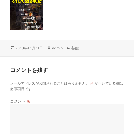
投
作
カ
2013年11月21日
admin
芸能
稿
成
テ
日:
者
ゴ
リ
コメントを残す
ー
メールアドレスが公開されることはありません。
※
が付いている欄は
必須項目です
コメント
※