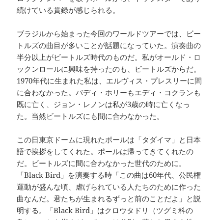
続けている貫録が感じられる。
ブラジルから始まった今回のワールドツアーでは、ビー
トルズの曲目が多いことが話題になっていた。演奏曲の
半分以上がビートルズ時代のものだ。私がオールド・ロ
ックンロールに興味を持ったのも、ビートルズからだ。
1970年代に生まれた私は、エルヴィス・プレスリーに間
に合わなかった。バディ・ホリーもエディ・コクランも
既に亡く、ジョン・レノンは私が3歳の時に亡くなっ
た。当然ビートルズにも間に合わなかった。
この日東京ドームに現れたポールは「タダイマ」と日本
語で挨拶をしてくれた。ポールは帰ってきてくれたの
だ。ビートルズに間に合わなかった世代のために。
「Black Bird」を演奏する時「この曲は60年代、公民権
運動が盛んな頃、虐げられている人たちのために作った
曲なんだ。君たちが生まれるずっと前のことだよ」と説
明する。「Black Bird」はクロウタドリ（ツグミ科の