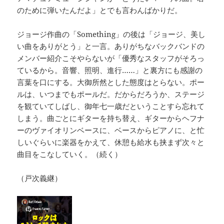
のために弾いたんだよ」とでも言わんばかりだ。
ジョージ作曲の「Something」の後は「ジョージ、美し
い曲をありがとう」と一言。ありがちなバックバンドの
メンバー紹介こそやらないが「優秀なスタッフがそろっ
ているから。音響、照明、進行……」と裏方にも感謝の
言葉を口にする。大御所然とした態度はとらない。ポー
ルは、いつまでもポールだ。だからだろうか、ステージ
を観ていてしばし、御年七一歳だということすら忘れて
しまう。曲ごとにギターを持ち替え、ギターからヘフナ
ーのヴァイオリンベースに、ベースからピアノに、と忙
しいぐらいに楽器をかえて、休憩も給水も挟まず次々と
曲目をこなしていく。（続く）
（戸次義継）