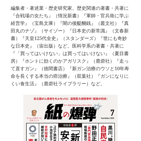
編集者・著述業・歴史研究家。歴史関連の著書・共著に
『合戦場の女たち』（情況新書）『軍師・官兵衛に学ぶ
経営学』（宝島文庫）『闇の後醍醐銭』（叢文社）『真
田丸のナゾ』（サイゾー）『日本史の新常識』（文春新
書）『天皇125代全史』（スタンダーズ）『世にも奇妙
な日本史』（宙出版）など。医科学系の著書・共著に
『「買ってはいけない」は買ってはいけない』（夏目書
房）『ホントに効くのかアガリスク』（鹿砦社）『走っ
て直すガン』（徳間書店）『新ガン治療のウソと10年寿
命を長くする本当の癌治療』（双葉社）『ガンになりに
くい食生活』（鹿砦社ライブラリー）など。