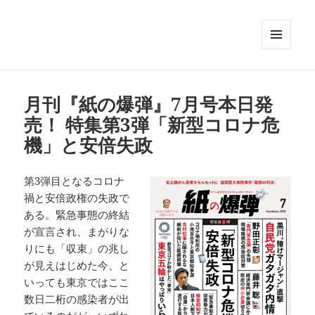
メニュ
ーとウ
ィジェ
ット
月刊『紙の爆弾』7月号本日発
売！ 特集第3弾「新型コロナ危
機」と安倍失政
第3弾目となるコロナ
禍と安倍政権の失政で
ある。緊急事態の終結
が宣言され、まがりな
りにも「収束」の兆し
が見えはじめた今、と
いっても東京ではここ
数日二桁の感染者が出