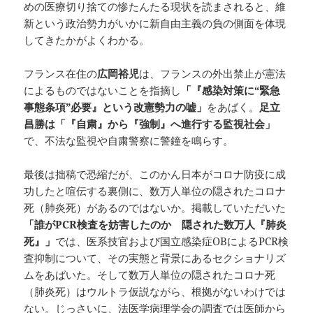
めの医療切り捨ての惨たんたる現状を読まされると、維
新という政治勢力がいかに新自由主義の負の側面を体現
してきたかがよくわかる。
フランス在住の
広岡裕児
は、フランスの外出禁止が憲法
によるものではないことを指摘し
「『感染対策に“緊急
事態条項”必要』という改憲勢力の嘘」
をあばく。
足立
昌勝は「『自粛』から『強制』へ進行する監視社会」
で、不法な監視や自粛警察に警鐘を鳴らす。
最後は拙稿で恐縮だが、このかん日本がコロナ防疫に成
功したと喧伝する裏側に、数万人単位の隠されたコロナ
死（肺炎死）があるのではないか。掲載していただいた
「誰がPCR検査を妨害したのか 隠された数万人『肺炎
死』」
では、医系技官および国立感染症OBによるPCR検
査抑制について、その実態と背景にあるセクショナリズ
ムをあばいた。そして数万人単位の隠されたコロナ死
（肺炎死）はウルトラ仮説ながら、根拠がないわけでは
ない。じっさいに、法医学病理学会の調査では医師から