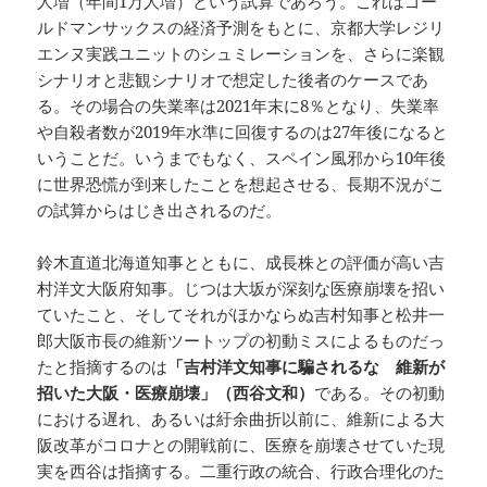
人増（年間1万人増）という試算であろう。これはゴー
ルドマンサックスの経済予測をもとに、京都大学レジリ
エンヌ実践ユニットのシュミレーションを、さらに楽観
シナリオと悲観シナリオで想定した後者のケースであ
る。その場合の失業率は2021年末に8％となり、失業率
や自殺者数が2019年水準に回復するのは27年後になると
いうことだ。いうまでもなく、スペイン風邪から10年後
に世界恐慌が到来したことを想起させる、長期不況がこ
の試算からはじき出されるのだ。
鈴木直道北海道知事とともに、成長株との評価が高い吉
村洋文大阪府知事。じつは大坂が深刻な医療崩壊を招い
ていたこと、そしてそれがほかならぬ吉村知事と松井一
郎大阪市長の維新ツートップの初動ミスによるものだっ
たと指摘するのは
「吉村洋文知事に騙されるな 維新が
招いた大阪・医療崩壊」（西谷文和）
である。その初動
における遅れ、あるいは紆余曲折以前に、維新による大
阪改革がコロナとの開戦前に、医療を崩壊させていた現
実を西谷は指摘する。二重行政の統合、行政合理化のた