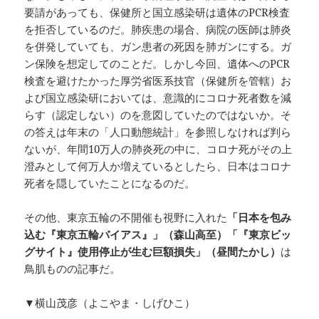
要請があっても、保健所と国立感染研は遺体のPCR検査
を拒否しているのだ。肺疾患の場合、病院の医師は肺炎
を併発していても、ガン患者の死因を肺ガンにする。ガ
ン保険を想定してのことだ。しかし今回、遺体へのPCR
検査を避けたかった厚労省医系技官（保健所を管轄）お
よび国立感染研においては、意識的にコロナ死者数を減
らす（認定しない）のを意図していたのではないか。そ
の答えは年末の「人口動態統計」を参照しなければ判ら
ないが、年間10万人の肺炎死の中に、コロナ死がその上
澄みとして何万人か増えているとしたら、日本はコロナ
死者を隠していたことになるのだ。
その他、東京五輪の不開催も視野に入れた
「日本を包み
込む『東京五輪バイアス』」（森山高至）
「『東京ビッ
グサイト』使用停止が生む巨額損失」（昼間たかし）
は
鳥肌ものの記事だ。
▼横山茂彦（よこやま・しげひこ）