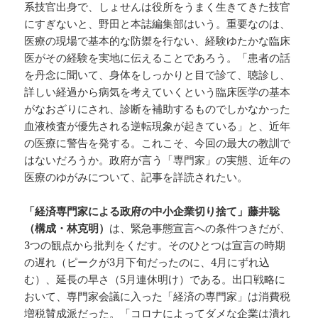
系技官出身で、しょせんは役所をうまく生きてきた技官
にすぎないと、野田と本誌編集部はいう。重要なのは、
医療の現場で基本的な防禦を行ない、経験ゆたかな臨床
医がその経験を実地に伝えることであろう。「患者の話
を丹念に聞いて、身体をしっかりと目で診て、聴診し、
詳しい経過から病気を考えていくという臨床医学の基本
がなおざりにされ、診断を補助するものでしかなかった
血液検査が優先される逆転現象が起きている」と、近年
の医療に警告を発する。これこそ、今回の最大の教訓で
はないだろうか。政府が言う「専門家」の実態、近年の
医療のゆがみについて、記事を詳読されたい。
「経済専門家による政府の中小企業切り捨て」藤井聡
（構成・林克明）
は、緊急事態宣言への条件つきだが、
3つの観点から批判をくだす。そのひとつは宣言の時期
の遅れ（ピークが3月下旬だったのに、4月にずれ込
む）、延長の早さ（5月連休明け）である。出口戦略に
おいて、専門家会議に入った「経済の専門家」は消費税
増税賛成派だった。「コロナによってダメな企業は潰れ