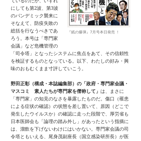
ているのだが、いずれ
にしても第2波、第3波
のパンデミック襲来に
そなえて、防疫失敗の
総括を行なうべきであ
『紙の爆弾』7月号本日発売 ！
ろう。本号は「専門家
会議」など危機管理の
「司令塔」となったシステムに焦点をあて、その信頼性
を検証するものとなっている。以下、わたしの好み・興
味のおもむくまま寸評していこう。
野田正彰（構成・本誌編集部）の「政府・専門家会議・
マスコミ 素人たちが専門家を僭称して」
は、まさに
「専門家」の知見のなさを暴露したものだ。傷口（罹患
による症状の確認）の状態を差し置いて、原因（どこで
発生したウイルスか）の確認に走った段階で、厚労省も
日本医師会も「論理の踏み外し」があったという指摘に
は、溜飲を下げないわけにはいかない。専門家会議の司
令塔ともいえる、尾身茂副座長（国立感染研所長）が医