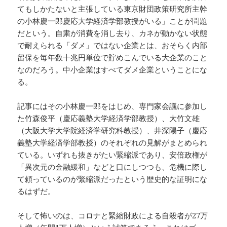
てもしかたないと主張している東京財団政策研究所主幹
の小林慶一郎慶応大学経済学部教授がいる」ことが問題
だという。自粛が消費を消し去り、カネが動かない状態
で耐えられる「ダメ」ではない企業とは、おそらく内部
留保を毎年数十兆円単位で貯めこんでいる大企業のこと
なのだろう。中小企業はすべてダメ企業ということにな
る。
記事にはその小林慶一郎をはじめ、専門家会議に参加し
た竹森俊平（慶応義塾大学経済学部教授）、大竹文雄
（大阪大学大学院経済学研究科教授）、井深陽子（慶応
義塾大学経済学部教授）のそれぞれの見解がまとめられ
ている。いずれも抜きがたい緊縮派であり、安倍政権が
「異次元の金融緩和」などと口にしつつも、危機に際し
て頼っているのが緊縮派だったという歴史的な証明にな
るはずだ。
そして怖いのは、コロナと緊縮財政による自殺者が27万