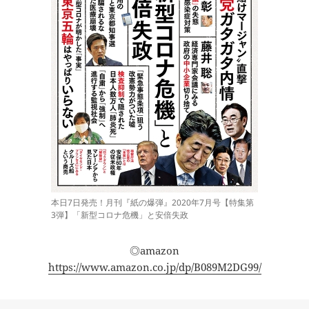
本日7日発売！月刊『紙の爆弾』2020年7月号【特集第
3弾】「新型コロナ危機」と安倍失政
◎amazon
https://www.amazon.co.jp/dp/B089M2DG99/