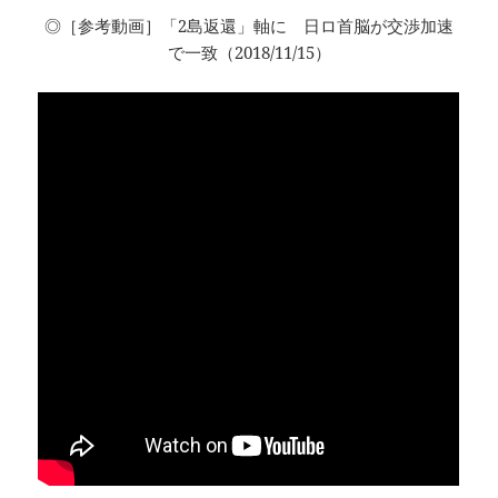
◎［参考動画］「2島返還」軸に 日ロ首脳が交渉加速
で一致（2018/11/15）