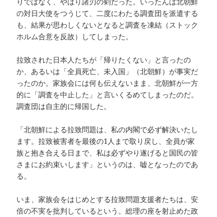
りではなく、やはり諸刃の剣だった。いったんは北朝鮮
の対日大使をつうじて、二度にわたる調査団を派遣する
も、結果が思わしくないとなると調査を凍結（ストック
ホルム合意を反故）してしまった。
拉致された日本人たちが「帰りたくない」と言ったの
か、あるいは「全員死亡、未入国」（北朝鮮）が事実だ
ったのか。家族会には何も伝えないまま、北朝鮮が一方
的に「調査を中止した」と言いくるめてしまったのだ。
調査団は自主的に帰国した。
「北朝鮮による拉致問題は、私の内閣で必ず解決いたし
ます。拉致被害者を最後の1人まで取り戻し、全員が家
族と抱き合える日まで、私は必ずやり遂げると国民の皆
さまにお約束いします」というのは、嘘となったのであ
る。
いま、家族会をはじめとする拉致問題支援者たちは、安
倍の不実を批判しているという。総理の座を射止めた政