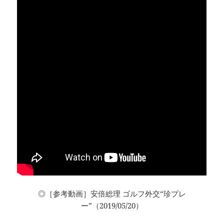
◎［参考動画］安倍総理 ゴルフ外交“珍プレ
ー”（2019/05/20）