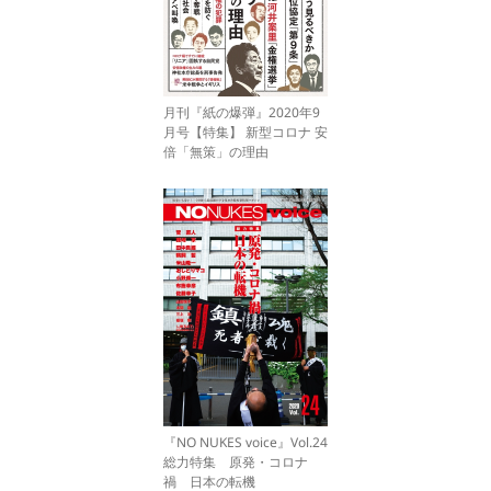
月刊『紙の爆弾』2020年9
月号【特集】 新型コロナ 安
倍「無策」の理由
『NO NUKES voice』Vol.24
総力特集 原発・コロナ
禍 日本の転機