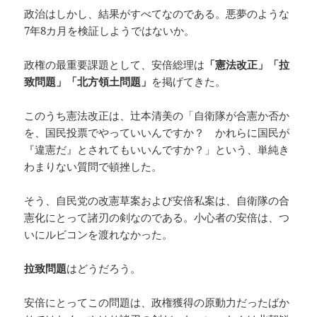
政治はしかし、結果がすべてなのである。悪夢のような
7年8カ月を検証しようではないか。
政権の最重要課題として、安倍総理は
「憲法改正」「拉
致問題」「北方領土問題」
を掲げてきた。
このうち憲法改正は、辻本清美の「自衛隊が合憲か否か
を、国民投票でやっていいんですか？ かれらに国民が
『違憲だ』とされてもいいんですか？」という、単純き
わまりない質問で頓挫した。
そう、自民党の改憲草案および安倍私案は、自衛隊の合
憲化にとって諸刃の剣なのである。小心者の安倍は、つ
いにルビコンを渡れなかった。
拉致問題
はどうだろう。
安倍にとってこの問題は、政権獲得の原動力だったばか