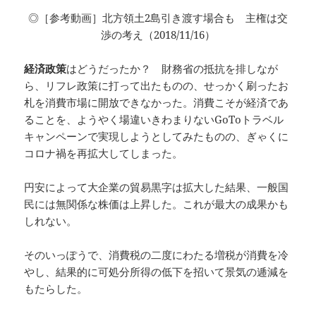
◎［参考動画］北方領土2島引き渡す場合も 主権は交
渉の考え（2018/11/16）
経済政策
はどうだったか？ 財務省の抵抗を排しなが
ら、リフレ政策に打って出たものの、せっかく刷ったお
札を消費市場に開放できなかった。消費こそが経済であ
ることを、ようやく場違いきわまりないGoToトラベル
キャンペーンで実現しようとしてみたものの、ぎゃくに
コロナ禍を再拡大してしまった。
円安によって大企業の貿易黒字は拡大した結果、一般国
民には無関係な株価は上昇した。これが最大の成果かも
しれない。
そのいっぽうで、消費税の二度にわたる増税が消費を冷
やし、結果的に可処分所得の低下を招いて景気の逓減を
もたらした。