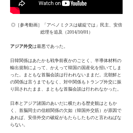
◎［参考動画］「アベノミクスは破綻では」民主、安倍
総理を追及（2014/10/01）
アジア外交
は最悪であった。
日韓関係はあたかも戦争前夜かのごとく、半導体材料の
輸出規制によって、かえって韓国の国産化を招いてしま
った。まともな首脳会談は行われないままだ。北朝鮮と
の関係は言うまでもなく、対中関係もトランプ外交に振
り回されたまま、まともな首脳会談は行われなかった。
日本とアジア諸国のあいだに横たわる歴史観はともか
く、首脳同士の信頼関係の欠如（韓国外交筋）が原因で
あれば、安倍外交の破綻がもたらしたものと言わねばな
らない。