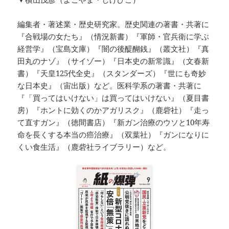
編集者・著述業・歴史研究家。歴史関連の著書・共著に
『合戦場の女たち』（情況新書）『軍師・官兵衛に学ぶ
経営学』（宝島文庫）『闇の後醍醐銭』（叢文社）『真
田丸のナゾ』（サイゾー）『日本史の新常識』（文春新
書）『天皇125代全史』（スタンダーズ）『世にも奇妙
な日本史』（宙出版）など。医科学系の著書・共著に
『「買ってはいけない」は買ってはいけない』（夏目書
房）『ホントに効くのかアガリスク』（鹿砦社）『走っ
て直すガン』（徳間書店）『新ガン治療のウソと10年寿
命を長くする本当の癌治療』（双葉社）『ガンになりに
くい食生活』（鹿砦社ライブラリー）など。