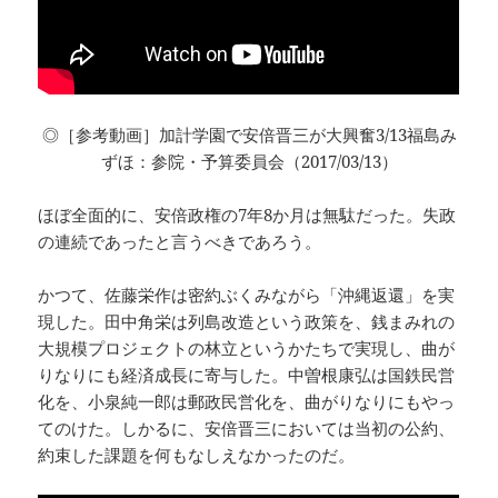
◎［参考動画］加計学園で安倍晋三が大興奮3/13福島み
ずほ：参院・予算委員会（2017/03/13）
ほぼ全面的に、安倍政権の7年8か月は無駄だった。失政
の連続であったと言うべきであろう。
かつて、佐藤栄作は密約ぶくみながら「沖縄返還」を実
現した。田中角栄は列島改造という政策を、銭まみれの
大規模プロジェクトの林立というかたちで実現し、曲が
りなりにも経済成長に寄与した。中曽根康弘は国鉄民営
化を、小泉純一郎は郵政民営化を、曲がりなりにもやっ
てのけた。しかるに、安倍晋三においては当初の公約、
約束した課題を何もなしえなかったのだ。