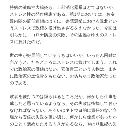
持病の潰瘍性大腸炎も、上部消化器系ほどではないが、
ストレス性の発作疾患である。第1期においては、お友
達内閣の辞任連鎖のはてに、参院選挙における敗北とい
うストレスで政権を投げ出さざるをえなかった。今回は
明らかに、コロナ防疫の失敗、その困難さゆえのストレ
スに負けたのだ。
世の中が好展開しているうちはいいが、いったん困難に
向かうと、たちどころにストレスに負けてしまう。これ
では政治家の価値はない。安倍晋三という人物は、まさ
に政治家の土性骨をもたない、お坊ちゃま政治家だった
のである。
敗者を鞭打つのは憚られるところだが、何かしら仕事を
成したと思っているようなら、その失政は指摘しておか
なければならない。あるいはネトウヨ的に責任のない立
場から安倍の失政を覆い隠し、何かしら偉業があったか
のごとく褒めたたえる向きがあるなら、やはり世紀の失