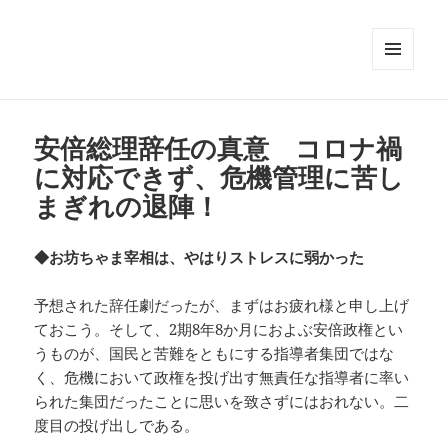
メニュ
ーとウ
ィジェ
ット
安倍総理辞任の真意 コロナ禍
に対応できず、危機管理に苦し
まぎれの退陣！
◆お坊ちゃま宰相は、やはりストレスに弱かった
予想された辞任劇だったが、まずはお疲れ様と申し上げ
ておこう。そして、2期8年8か月におよぶ安倍政権とい
うものが、国民と苦難をともにする指導者集団ではな
く、危機において政権を投げ出す無責任な指導者に率い
られた集団だったことに思いを致さずにはおれない。二
度目の投げ出しである。