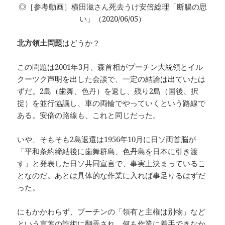
◎［参考動画］横田滋さん死去うけ安倍総理「断腸の思
い」（2020/06/05）
北方領土問題
はどうか？
この問題は2001年3月、森首相がプーチン大統領とイル
クーツク声明を出した会談で、一定の結論は出ていたは
ずだ。2島（歯舞、色丹）を返し、残り2島（国後、択
捉）を並行協議し、車の両輪でやっていくという路線で
ある。安倍の路線も、これと同じだった。
いや、そもそも2島返還は1956年10月に日ソ両首脳が
「平和条約締結後に歯舞群島、色丹島を日本に引き渡
す」と発表した日ソ共同宣言で、事実上決まっているこ
となのだ。あとは具体的な作業に入れば事足りるはずだ
った。
にもかかわらず、プーチンの「領有と主権は別物」など
という言葉の詐術に翻弄され、何も作業に着手できなか