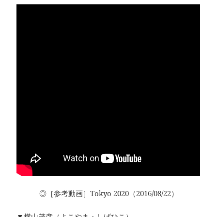
◎［参考動画］Tokyo 2020（2016/08/22）
▼横山茂彦（よこやま・しげひこ）