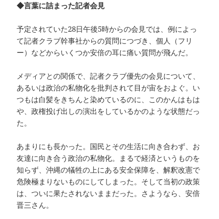
◆言葉に詰まった記者会見
予定されていた28日午後5時からの会見では、例によっ
て記者クラブ幹事社からの質問につづき、個人（フリ
ー）などからいくつか安倍の耳に痛い質問が飛んだ。
メディアとの関係で、記者クラブ優先の会見について、
あるいは政治の私物化を批判されて目が宙をおよぐ。い
つもは白髪をきちんと染めているのに、このかんはもは
や、政権投げ出しの演出をしているかのような状態だっ
た。
あまりにも長かった。国民とその生活に向き合わず、お
友達に向き合う政治の私物化。まるで経済というものを
知らず、沖縄の犠牲の上にある安全保障を、解釈改憲で
危険極まりないものにしてしまった。そして当初の政策
は、ついに果たされないままだった。さようなら、安倍
晋三さん。