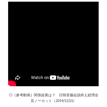
◎［参考動画］関係改善は？ 日韓首脳会談終え総理会
見ノーカット（2019/12/24）