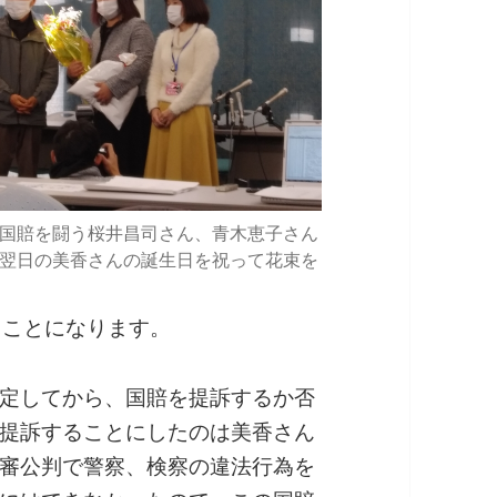
国賠を闘う桜井昌司さん、青木恵子さん
翌日の美香さんの誕生日を祝って花束を
いうことになります。
定してから、国賠を提訴するか否
提訴することにしたのは美香さん
審公判で警察、検察の違法行為を