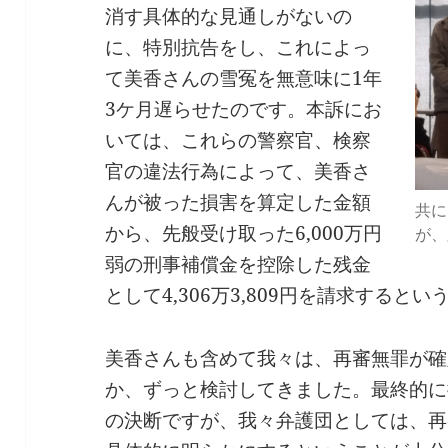
消す具体的な見通しがないの
に、特別抗告をし、これによっ
て美香さんの雪冤を無意味に1年
3ケ月遅らせたのです。本訴にお
いては、これらの警察官、検察
官の違法行為によって、美香さ
んが被った損害を算定した金額
共に
から、先般受け取った6,000万円
が、
弱の刑事補償金を控除した残金
として4,306万3,809円を請求すると
美香さんも含めて我々は、再審無罪が確
か、ずっと検討してきました。最終的に
の決断ですが、我々弁護団としては、再