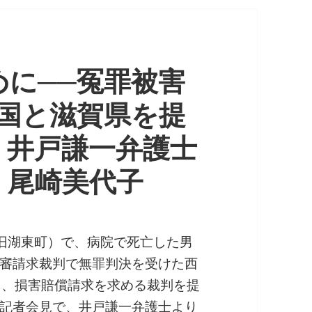
に──冤罪被害
が国と滋賀県を提
〉井戸謙一弁護士
 尾崎美代子
市（旧湖東町）で、病院で死亡した男
審請求裁判で無罪判決を受けた西
り、損害賠償請求を求める裁判を提
記者会見で、井戸謙一弁護士より