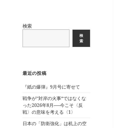
検索
検
索
最近の投稿
『紙の爆弾』9月号に寄せて
戦争が‟対岸の火事“ではなくな
った2026年8月──今こそ〈反
戦〉の意味を考える〈1〉
日本の「防衛強化」は机上の空