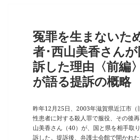
冤罪を生まないため
者･西山美香さん
訴した理由〈前編
が語る提訴の概略
昨年12月25日、2003年滋賀県近江
性患者に対する殺人罪で服役、その後再
山美香さん（40）が、国と県を相手取
訴した。提訴後、弁護士会館で開かれた