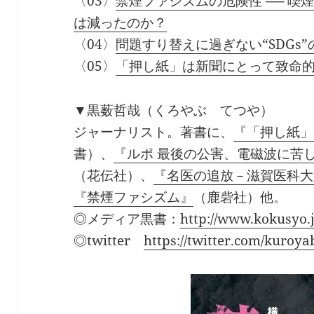
〈03〉
禁煙ファシズムの危険性 ── 
は減ったのか？
〈04〉
問題すり替えに過ぎない“SDGs”
〈05〉
「押し紙」は新聞にとって致命
▼黒薮哲哉（くろやぶ てつや）
ジャーナリスト。著書に、
『「押し紙」
書）、
『ルポ 最後の公害、電磁波に苦
（花伝社）、
『名医の追放－滋賀医科大
『禁煙ファシズム』
（鹿砦社）他。
◎メディア黒書：
http://www.kokusyo.j
◎twitter
https://twitter.com/kuroya