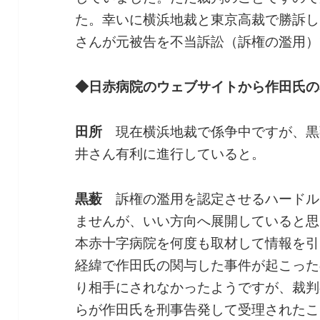
た。幸いに横浜地裁と東京高裁で勝訴し
さんが元被告を不当訴訟（訴権の濫用）
◆日赤病院のウェブサイトから作田氏の
田所
現在横浜地裁で係争中ですが、黒
井さん有利に進行していると。
黒薮
訴権の濫用を認定させるハードル
ませんが、いい方向へ展開していると思
本赤十字病院を何度も取材して情報を引
経緯で作田氏の関与した事件が起こった
り相手にされなかったようですが、裁判
らが作田氏を刑事告発して受理されたこ