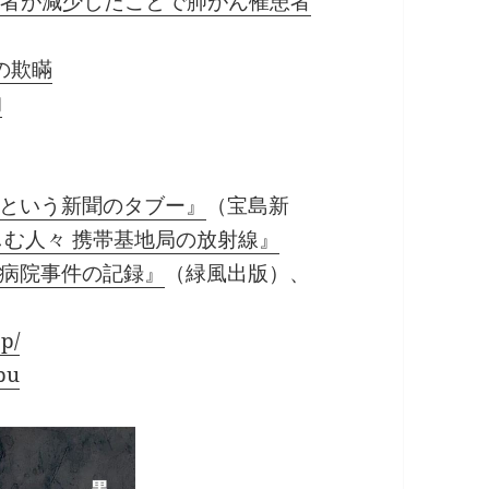
喫煙者が減少したことで肺がん罹患者
の欺瞞
的
という新聞のタブー』
（宝島新
しむ人々 携帯基地局の放射線』
病院事件の記録』
（緑風出版）、
p/
bu