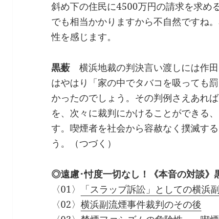
斜め下の住民に4500万円の請求を求
でも相当かかりますから不自然ですね。
性を感じます。
黒薮
横浜地裁の判決言い渡しには作田
はやはり「家の中でタバコを吸っても罰
かったのでしょう。その判例さえあれば
を、次々に裁判にかけることができる、
す。喫煙者を社会から容赦なく撲滅する
う。（つづく）
◎遠慮･忖度一切なし！《本音の対談》
〈01〉
「スラップ訴訟」としての横浜
〈02〉
横浜副流煙事件裁判のその後