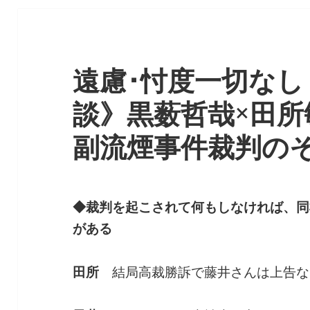
遠慮･忖度一切なし
談》黒薮哲哉×田所
副流煙事件裁判の
◆裁判を起こされて何もしなければ、同
がある
田所
結局高裁勝訴で藤井さんは上告な