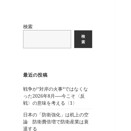
検索
検
索
最近の投稿
戦争が‟対岸の火事“ではなくな
った2026年8月──今こそ〈反
戦〉の意味を考える〈1〉
日本の「防衛強化」は机上の空
論 防衛費倍増で防衛産業は衰
退する