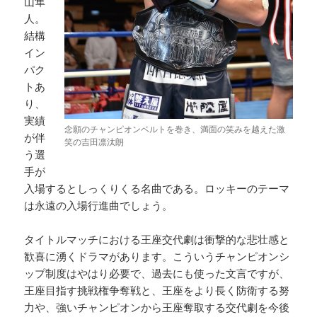
山隼
人。
結構
イン
パク
トあ
り、
実績
念願のチャンピオンベルトを巻き、満面の笑みを越えた激
が伴
笑の吉田凛汰朗
う選
手が
入場するとしっくりくる名曲である。ロッキーのテーマ
は永遠の入場行進曲でしょう。
タイトルマッチにおける王座交代劇は衝撃的な悲壮感と
歓喜に湧くドラマがあります。こういうチャンピオンシ
ップ制度はやはり必要で、過去にも使った文言ですが、
王座目指す挑戦権争奪戦と、王座をより長く防衛する努
力や、強いチャンピオンから王座奪取する交代劇を今後