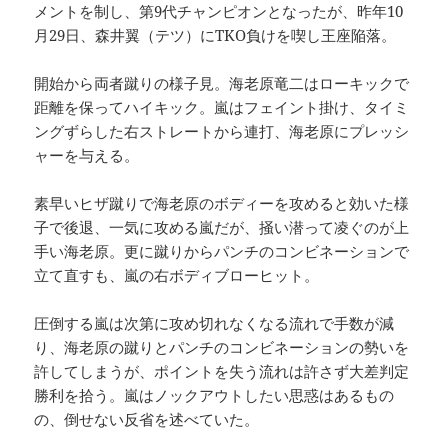
メントを制し、第9代チャンピオンとなったが、昨年10
月29日、森井翼（テツ）にTKO負けを喫し王座陥落。
開始から両者蹴りの様子見。海老原竜二はローキックで
距離を保ってハイキック。嵐はフェイント掛け、タイミ
ングずらした右ストレートから連打、海老原にプレッシ
ャーを与える。
素早いヒザ蹴りで海老原のボディーを攻めると効いた様
子で後退、一気に攻める嵐だが、掻い潜って凌ぐのが上
手い海老原。更に蹴りからパンチのコンビネーションで
立て直すも、嵐の右ボディブローヒット。
圧倒する嵐は次第に攻め切れなくなる流れで手数が減
り、海老原の蹴りとパンチのコンビネーションの勢いを
許してしまうが、ポイントを失う流れは許さず大差判定
勝利を拾う。嵐はノックアウトしたい思惑はあるもの
の、倒せない反省を述べていた。