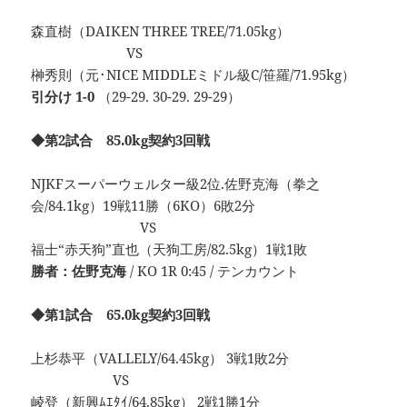
森直樹（DAIKEN THREE TREE/71.05kg）
VS
榊秀則（元･NICE MIDDLEミドル級C/笹羅/71.95kg）
引分け 1-0
（29-29. 30-29. 29-29）
◆第2試合 85.0kg契約3回戦
NJKFスーパーウェルター級2位.佐野克海（拳之
会/84.1kg）19戦11勝（6KO）6敗2分
VS
福士“赤天狗”直也（天狗工房/82.5kg）1戦1敗
勝者：佐野克海
/ KO 1R 0:45 / テンカウント
◆第1試合 65.0kg契約3回戦
上杉恭平（VALLELY/64.45kg） 3戦1敗2分
VS
崚登（新興ﾑｴﾀｲ/64.85kg） 2戦1勝1分