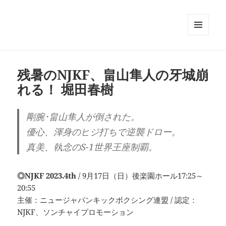
メニュ
ーとウ
ィジェ
ット
残暑のNJKF、畠山隼人の牙城崩
れる！ 堀田春樹
剛腕･畠山隼人が倒された。
優心、渾身のヒジ打ちで逆襲ドロー。
真美、執念のS-1世界王座制覇。
◎NJKF 2023.4th
/ 9月17日（日）後楽園ホール17:25～
20:55
主催：ニュージャパンキックボクシング連盟 / 認定：
NJKF、ソンチャイプロモーション