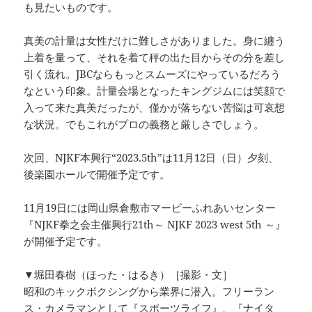
も見たいものです。
真美の計量は女性だけに難しさがありました。身に纏う
上着を量って、それを着て秤の出た目からその分を差し
引く流れ。JBCならもっとスムーズにやっているだろう
なという印象。計量会場となったキングジムには笑顔で
入って来た真美だったが、僅かが落ちない苦悩は可哀想
な状況。でもこれがプロの義務と厳しさでしょう。
次回、NJKF本興行“2023.5th”は11月12日（日）夕刻、
後楽園ホールで開催予定です。
11月19日には岡山県倉敷市マービーふれあいセンター
『NJKF拳之会主催興行21th～ NJKF 2023 west 5th ～』
が開催予定です。
▼堀田春樹（ほった・はるき）［撮影・文］
昭和のキックボクシングから業界に潜入。フリーラン
ス・カメラマンとして『スポーツライフ』、『ナイタ