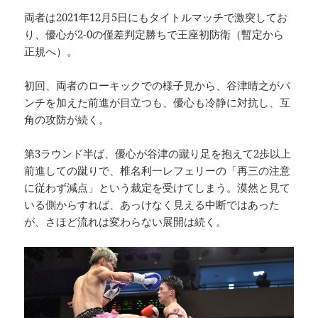
両者は2021年12月5日にもタイトルマッチで激突してお
り、優心が2-0の僅差判定勝ちで王座初防衛（暫定から
正規へ）。
初回、両者のローキックでの様子見から、谷津晴之がパ
ンチを加えた前進が目立つも、優心も冷静に対抗し、互
角の攻防が続く。
第3ラウンド半ば、優心が谷津の蹴り足を抱えて2歩以上
前進しての蹴りで、椎名利一レフェリーの「再三の注意
に従わず減点」という裁定を受けてしまう。漠然と見て
いる側からすれば、あっけなく見える中断ではあった
が、さほど流れは変わらない展開は続く。