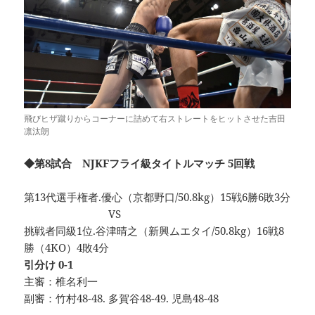
飛びヒザ蹴りからコーナーに詰めて右ストレートをヒットさせた吉田
凛汰朗
◆第8試合 NJKFフライ級タイトルマッチ 5回戦
第13代選手権者.優心（京都野口/50.8kg）15戦6勝6敗3分
VS
挑戦者同級1位.谷津晴之（新興ムエタイ/50.8kg）16戦8
勝（4KO）4敗4分
引分け 0-1
主審：椎名利一
副審：竹村48-48. 多賀谷48-49. 児島48-48