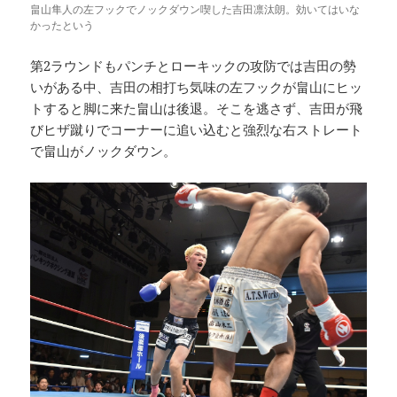
畠山隼人の左フックでノックダウン喫した吉田凛汰朗。効いてはいな
かったという
第2ラウンドもパンチとローキックの攻防では吉田の勢
いがある中、吉田の相打ち気味の左フックが畠山にヒッ
トすると脚に来た畠山は後退。そこを逃さず、吉田が飛
びヒザ蹴りでコーナーに追い込むと強烈な右ストレート
で畠山がノックダウン。