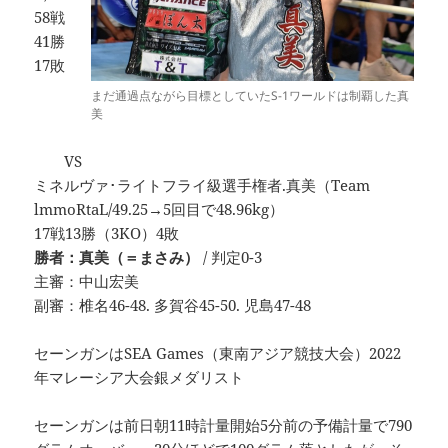
58戦
41勝
17敗
まだ通過点ながら目標としていたS-1ワールドは制覇した真
美
VS
ミネルヴァ･ライトフライ級選手権者.真美（Team
lmmoRtaL/49.25→5回目で48.96kg）
17戦13勝（3KO）4敗
勝者：真美（＝まさみ）
/ 判定0-3
主審：中山宏美
副審：椎名46-48. 多賀谷45-50. 児島47-48
セーンガンはSEA Games（東南アジア競技大会）2022
年マレーシア大会銀メダリスト
セーンガンは前日朝11時計量開始5分前の予備計量で790