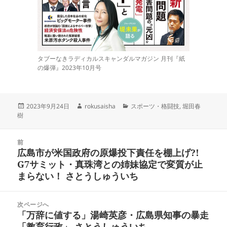
タブーなきラディカルスキャンダルマガジン 月刊『紙
の爆弾』2023年10月号
投
作
カ
2023年9月24日
rokusaisha
スポーツ・格闘技
,
堀田春
稿
成
テ
樹
日:
者
ゴ
リ
投
ー
前
稿
広島市が米国政府の原爆投下責任を棚上げ?!
前
ナ
G7サミット・真珠湾との姉妹協定で変質が止
の
ビ
まらない！ さとうしゅういち
投
ゲ
稿:
ー
次ページへ
シ
「万辞に値する」湯崎英彦・広島県知事の暴走
次
ョ
「教育行政」 さとうしゅういち
の