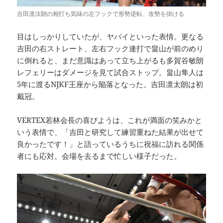
吉田凛汰朗の相打ち気味の左フックで形勢逆転、攻勢を掛ける
目はしっかりしていたが、ヤバイといった表情。更なる
吉田の右ストレート、左右フック連打で畠山が前のめり
に倒れると、まだ意識はあって立ち上がるも多賀谷敏朗
レフェリーはダメージを見て試合ストップ。畠山隼人は
5年に渡るNJKF王座から陥落となった。吉田凛太朗は初
戴冠。
VERTEX若林会長の喜びようは、これが満面の笑みかと
いう表情で、「吉田と研究して練習重ねた結果が出せて
良かったです！」と語っているうちに祝福に訪れる関係
者にも応対。会場を去るまで忙しい様子だった。