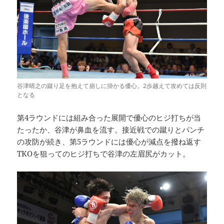
谷津晴之の蹴り足を抱えて崩しに掛かる優心。2歩越えて攻めては反則
となる
第4ラウンドには組み合った展開で優心のヒジ打ちが当
たったか、谷津が鼻血を流す。接近戦での蹴りとパンチ
の攻防が続き、第5ラウンドには優心が減点を撥ね返す
TKOを狙ってのヒジ打ちで谷津の左眉尻がカット。