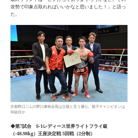
攻勢で印象点取れればいいかなと思いました！」と語っ
た。
京都野口ジムの野口康裕会長は父親と言う優心。親子チャンピオンは
何組目か
◆第7試合 S-1レディース世界ライトフライ級
（-48.98kg）王座決定戦 5回戦（2分制）