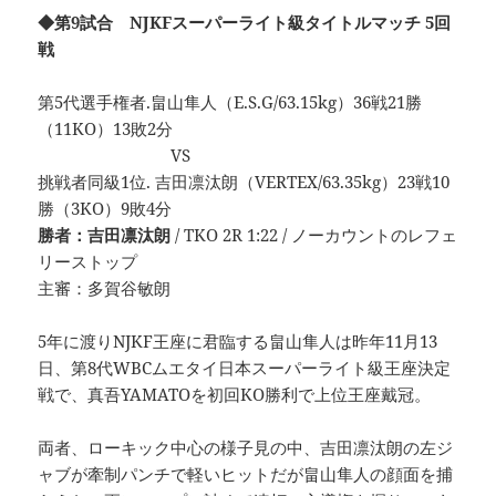
◆第9試合 NJKFスーパーライト級タイトルマッチ 5回
戦
第5代選手権者.畠山隼人（E.S.G/63.15kg）36戦21勝
（11KO）13敗2分
VS
挑戦者同級1位. 吉田凛汰朗（VERTEX/63.35kg）23戦10
勝（3KO）9敗4分
勝者：吉田凛汰朗
/ TKO 2R 1:22 / ノーカウントのレフェ
リーストップ
主審：多賀谷敏朗
5年に渡りNJKF王座に君臨する畠山隼人は昨年11月13
日、第8代WBCムエタイ日本スーパーライト級王座決定
戦で、真吾YAMATOを初回KO勝利で上位王座戴冠。
両者、ローキック中心の様子見の中、吉田凛汰朗の左ジ
ャブが牽制パンチで軽いヒットだが畠山隼人の顔面を捕