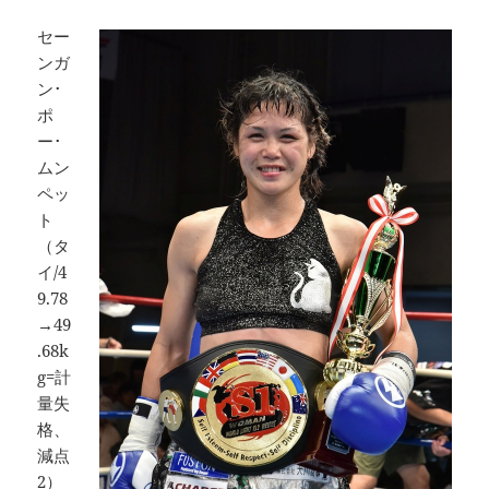
セー
ンガ
ン･
ポ
ー･
ムン
ペッ
ト
（タ
イ/4
9.78
→49
.68k
g=計
量失
格、
減点
2）