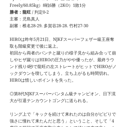
Freely/60.85kg）8戦6勝（2KO）1敗1分
勝者：龍旺
/ 判定0-2
主審：児島真人
副審：椎名28-29. 多賀谷28-28. 竹村27-30
HIROは昨年5月21日、NJKFスーパーフェザー級王座奪
取も階級変更で後に返上。
初回から両者のパンチと蹴りの様子見から組み合って崩
しやヒザ蹴りはHIROの圧力がやや優ったが、最終ラウ
ンド残り4秒で龍旺の左ストレートがヒットでHIROがノ
ックダウンを喫してしまう。立ち上がるも時間切れ。
HIROは惜しいポイントを失った。
◎第8代NJKFスーパーバンタム級チャンピオン、日下滉
大が引退テンカウントゴングに送られる。
リング上で「キックを続けて来れたのは自分がビビりで
強さに憧れて来たんだと思う」ということ、そして「4