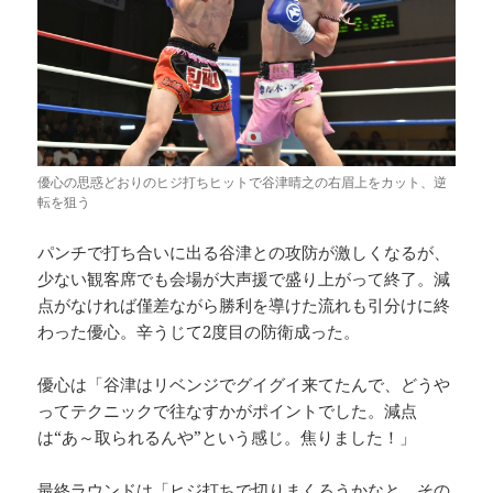
優心の思惑どおりのヒジ打ちヒットで谷津晴之の右眉上をカット、逆
転を狙う
パンチで打ち合いに出る谷津との攻防が激しくなるが、
少ない観客席でも会場が大声援で盛り上がって終了。減
点がなければ僅差ながら勝利を導けた流れも引分けに終
わった優心。辛うじて2度目の防衛成った。
優心は「谷津はリベンジでグイグイ来てたんで、どうや
ってテクニックで往なすかがポイントでした。減点
は“あ～取られるんや”という感じ。焦りました！」
最終ラウンドは「ヒジ打ちで切りまくろうかなと。その