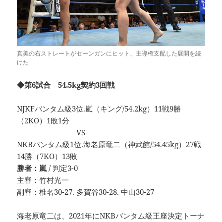
真美の右ストレートがセーンガンにヒット、主導権支配した展開を続
けた
◆第6試合 54.5kg契約3回戦
NJKFバンタム級3位.嵐（キング/54.2kg）11戦9勝
（2KO）1敗1分
VS
NKBバンタム級1位.海老原竜二（神武館/54.45kg）27戦
14勝（7KO）13敗
勝者：嵐
/ 判定3-0
主審：竹村光一
副審：椎名30-27. 多賀谷30-28. 中山30-27
海老原竜二は、2021年にNKBバンタム級王座決定トーナ