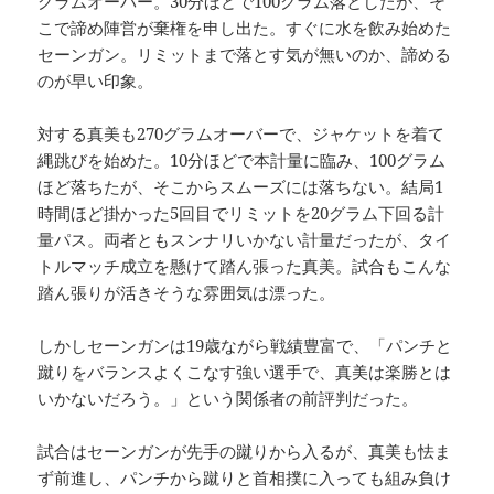
グラムオーバー。30分ほどで100グラム落としたが、そ
こで諦め陣営が棄権を申し出た。すぐに水を飲み始めた
セーンガン。リミットまで落とす気が無いのか、諦める
のが早い印象。
対する真美も270グラムオーバーで、ジャケットを着て
縄跳びを始めた。10分ほどで本計量に臨み、100グラム
ほど落ちたが、そこからスムーズには落ちない。結局1
時間ほど掛かった5回目でリミットを20グラム下回る計
量パス。両者ともスンナリいかない計量だったが、タイ
トルマッチ成立を懸けて踏ん張った真美。試合もこんな
踏ん張りが活きそうな雰囲気は漂った。
しかしセーンガンは19歳ながら戦績豊富で、「パンチと
蹴りをバランスよくこなす強い選手で、真美は楽勝とは
いかないだろう。」という関係者の前評判だった。
試合はセーンガンが先手の蹴りから入るが、真美も怯ま
ず前進し、パンチから蹴りと首相撲に入っても組み負け