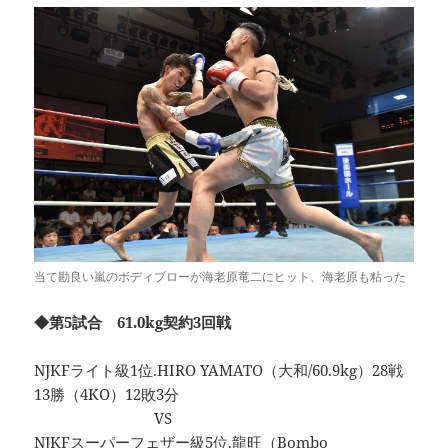
当て勘良い嵐のボディブローが海老原竜二にヒット、海老原も粘った
◆第5試合 61.0kg契約3回戦
NJKFライト級1位.HIRO YAMATO（大和/60.9kg）28戦
13勝（4KO）12敗3分
VS
NJKFスーパーフェザー級5位.龍旺（Bombo