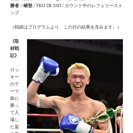
勝者：崚登
/ TKO 2R 3:03 / カウント中のレフェリースト
ップ
（戦績はプログラムより、この日の結果を含みます。）
《取
材戦
記》
ロッ
キー
のテ
ーマ
曲に
乗っ
て入
場し
た畠