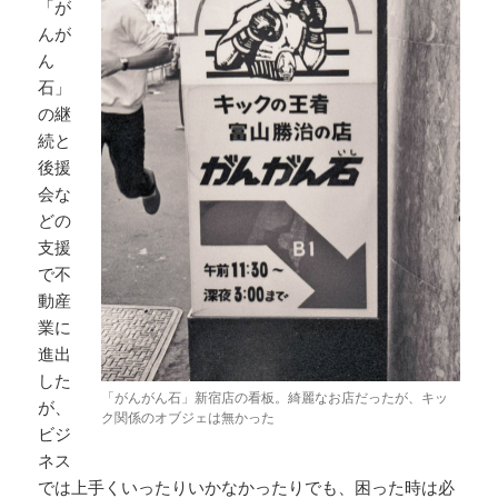
「が
んが
ん
石」
の継
続と
後援
会な
どの
支援
で不
動産
業に
進出
した
「がんがん石」新宿店の看板。綺麗なお店だったが、キッ
が、
ク関係のオブジェは無かった
ビジ
ネス
では上手くいったりいかなかったりでも、困った時は必