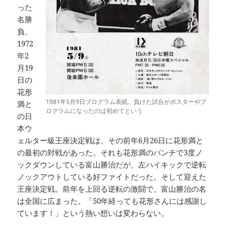
った
名勝
負、
1972
年2
月19
日の
花形
1981年5月9日プログラム表紙。負けた試合がポスターやプ
満と
ログラムになったのは初めてという
の日
本ウ
ェルター級王座決定戦は、その前年6月26日に花形満と
の最初の対戦があった。それも花形満のパンチで3度ノ
ックダウンしている富山勝治だが、左ハイキックで逆転
ノックアウトしている好ファイトだった。そして迎えた
王座決定戦。前年を上回る逆転の激闘で、富山勝治の名
は全国に広まった。「50年経っても花形さんには感謝し
ています！」という熱い想いは変わらない。