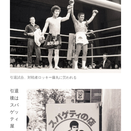
引退試合、対戦者ロッキー藤丸に労われる
引退
後は
スパ
ゲッ
ティ
屋