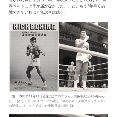
界ベルトには手が届かなかった。」と、もう2年早く挑
戦できていればと無念さは残る。
［左］1983年11月12日引退試合プログラム、関係者の語りが熱かっ
た。［右］引退セレモニーでの語り「全国のキックボクシングファン
の皆様……！」から始まった全国目線の語り口