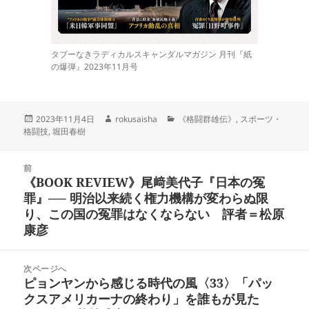
タブーなきラディカルスキャンダルマガジン 月刊『紙
の爆弾』2023年11月号
投
作
カ
2023年11月4日
rokusaisha
《格闘群雄伝》
,
スポーツ・
稿
成
テ
格闘技
,
堀田春樹
日:
者
ゴ
リ
投
ー
前
稿
《BOOK REVIEW》尾﨑美代子『日本の冤
前
ナ
罪』── 明治以来続く権力機構が変わらぬ限
の
ビ
り、この国の冤罪はなくならない 評者＝松原
投
ゲ
康彦
稿:
ー
シ
次ページへ
ョ
ピョンヤンから感じる時代の風〈33〉「パッ
次
ン
クスアメリカーナの終わり」を誰もが見た
の