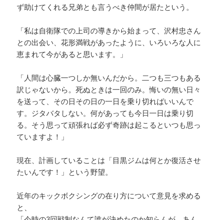
ず助けてくれる兄弟とも言うべき仲間が居たという。
「私は自衛隊での上司の導きから始まって、沢村忠さん
との出会い、花形満戦があったように、いろいろな人に
恵まれて今があると思います。」
「人間は心臓一つしか無いんだから。二つも三つもある
訳じゃないから。死ぬときは一回のみ。悔いの無い日々
を送って、その日その日の一日を乗り切ればいいんで
す。ジタバタしない。何があっても今日一日は乗り切
る。そう思って頑張れば必ず奇跡は起こるといつも思っ
ていますよ！」
現在、計画していることは「目黒ジムは何とか復活させ
たいんです！」という野望。
近年のキックボクシングの在り方について意見を求める
と、
「今時の3回戦制なんて誰が決めたのか知らんが、あん