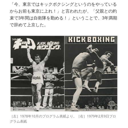
「今、東京ではキックボクシングというのをやっている
からお前も東京に上れ！」と言われたが、「父親との約
束で3年間は自衛隊を勤める！」ということで、3年満期
で辞めて上京した。
［左］1978年10月のプログラム表紙より。［右］1979年2月9日プロ
グラム表紙