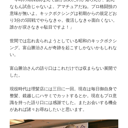
なもん試合じゃないよ。アマチュアだね。プロ格闘技の
意味が無いよ。キックボクシングは初期からの規定どお
り3分の5回戦でやらなきゃ。復活しなきゃ面白くない。
誰かが戻さなきゃ駄目ですよ！」
世間では忘れ去られようとしている昭和のキックボクシ
ング。富山勝治さんが奇跡を起こすしかないかもしれな
い。
富山勝治さんの語り口はこれだけでは収まらない展開で
した。
現役時代は理髪店には三日に一回。現在は毎日御自身で
整髪、鏡越しにハサミでカットするとか。現在もプロ意
識を持った語り口には感謝でした。またお会いする機会
があれば諸々お尋ねしたいと思います。