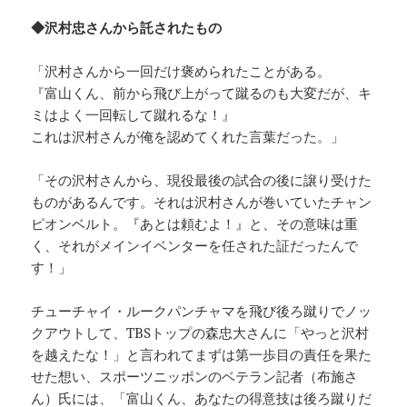
◆沢村忠さんから託されたもの
「沢村さんから一回だけ褒められたことがある。
『富山くん、前から飛び上がって蹴るのも大変だが、キ
ミはよく一回転して蹴れるな！』
これは沢村さんが俺を認めてくれた言葉だった。」
「その沢村さんから、現役最後の試合の後に譲り受けた
ものがあるんです。それは沢村さんが巻いていたチャン
ピオンベルト。『あとは頼むよ！』と、その意味は重
く、それがメインイベンターを任された証だったんで
す！」
チューチャイ・ルークパンチャマを飛び後ろ蹴りでノッ
クアウトして、TBSトップの森忠大さんに「やっと沢村
を越えたな！」と言われてまずは第一歩目の責任を果た
せた想い、スポーツニッポンのベテラン記者（布施さ
ん）氏には、「富山くん、あなたの得意技は後ろ蹴りだ