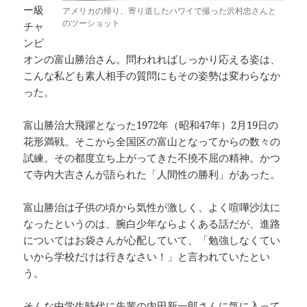
ー級
アメリカの帰り、寄り道したハワイで撮った沢村忠さんと
のツーショット
チャ
ンピ
オンの富山勝治さん。問われればしっかり応える姿は、
こんな私ども素人相手の質問にもその姿勢は変わらなか
った。
富山勝治大飛躍となった1972年（昭和47年）2月19日の
花形満戦。そこから全国区の富山となってからの数々の
試練。その都度立ち上がってきた不撓不屈の精神。かつ
て寺内大吉さんが語られた「人間性の勝利」があった。
富山勝治は子供の頃から気性が激しく、よく喧嘩沙汰に
なったというのは、腕白少年ならよくある話だが、進路
についてはお袋さんが心配していて、「勉強しなくてい
いから学校だけは行きなさい！」と言われていたとい
う。
そんな中学生時代に先輩の内田新一郎さんに気に入って