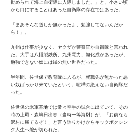
勧められて海上自衛隊に入隊しました。」と、小さい頃
から口にすることはあった自衛隊の存在ではあった。
「まあそんな道しか無かったよ、勉強してないんだか
ら！」。
九州は仕事が少なく、ヤクザか警察官か自衛隊と言われ
た。大手は八幡製鉄所、九州電力、旭化成があったが、
勉強できない奴には縁の無い世界だった。
半年間、佐世保で教育隊に入るが、就職先が無かった悪
い奴ばっかり来ていたという。喧嘩の絶えない自衛隊だ
った。
佐世保の米軍基地では常々空手の試合に出ていて、その
時の上司・森嶋日出春（当時一等海尉）が、「お前なら
沢村に勝てるぞ！」と言う語りかけからキックボクシン
グ人生へ舵が切られた。