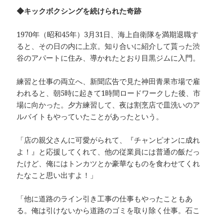
◆キックボクシングを続けられた奇跡
1970年（昭和45年）3月31日、海上自衛隊を満期退職す
ると、その日の内に上京。知り合いに紹介して貰った渋
谷のアパートに住み、導かれたとおり目黒ジムに入門。
練習と仕事の両立へ、新聞広告で見た神田青果市場で雇
われると、朝5時に起きて1時間ロードワークした後、市
場に向かった。夕方練習して、夜は割烹店で皿洗いのア
ルバイトもやっていたことがあったという。
「店の親父さんに可愛がられて、『チャンピオンに成れ
よ！』と応援してくれて、他の従業員には普通の飯だっ
たけど、俺にはトンカツとか豪華なものを食わせてくれ
たなこと思い出すよ！」
「他に道路のライン引き工事の仕事もやったこともあ
る。俺は引けないから道路のゴミを取り除く仕事。石こ