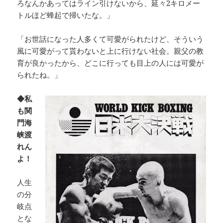
ろなんかあってはライン引けないから、延々2キロメー
トルほど蜂起で掃いたな。」
「お世話になった人多くて可愛がられたけど、そういう
風に可愛がって貰わないと上に行けない社会。親父の教
育が良かったから、どこに行っても目上の人には可愛が
られたね。」
◆私
も関
門海
峡渡
れん
よ！
人生
の分
岐点
とな