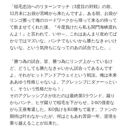
「稲毛忠治へのリターンマッチ（3度目の対戦）の前、
12月末にお袋が宮崎から来たんですよ。ある朝、お袋が
リンゴ擦って俺のロードワークから帰って来るの待って
て飲ませてくれた後、『今度負けたら私も関門海峡渡れ
んよ！』と言われて、いや～、これはあんまり攻めてば
かりではマズいな。パンチでもいいから勝たなきゃいけ
ないな。という気持ちになってのあの試合でした。」
「勝つ為の試合。皆、勝つ為にリング上がっているけ
ど、どうしても勝たなきゃいかん試合ってあるんです
よ。それがヒットアンドアウェイという戦法。俺は本来
ああゆう性格じゃないよ。アグレッシブにダァーっとい
く、そういう性格だから！」
そのアグレッシブさが出たのは最終第5ラウンド、蹴り
からパンチ、ヒザ蹴りで稲毛を下がらせ、2-0の僅差な
がら王座奪還した。KO負けをKO勝ちで返す、ファンの
期待は叶わなかったが、何はともあれ苦節一年、逆境を
乗り越えることが出来た。