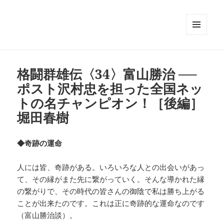
メニュ
ーとウ
ィジェ
ット
格闘群雄伝〈34〉富山勝治 ──
ポスト沢村忠を担った全国ネッ
トの名チャンピオン！［後編］
堀田春樹
◆奇跡の運命
人には皆、奇跡がある。いろいろな人との出会いがあっ
て、その縁がまた先に繋がっていく。そんな導かれた縁
の繋がりで、その時代の皆さんの御陰で私は勝ち上がる
ことが出来たのです。これは正に奇跡的な運命なのです
（富山勝治談）。