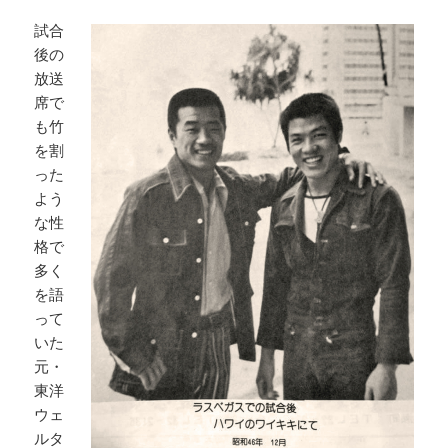
試合
後の
放送
席で
も竹
を割
った
よう
な性
格で
多く
を語
って
いた
元・
東洋
ウェ
ルタ