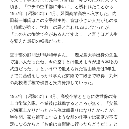
頂き、「ウチの空手部に来い！」と誘われたことから
1967年（昭和42年）4月、延岡商業高校へ入学した。内
田新一郎氏はこの空手部主将、背は小さい人だがもの凄
く喧嘩が強く、学校一の悪と言われるほどだったが、
「この人の御陰で今があるんですよ！」と言うほど人生
を変えた最初の転機だった。
空手部の顧問は甲斐和年さん。「鹿児島大学出身の先生
で凄い人だったね。今の空手とは鍛えようが違う本物の
武道だった。」という中で鍛えられた富山勝治は3年生
までに基礎をしっかり学んだ御陰で二段まで取得、九州
の高校選手権で優勝と実力発揮していった。
1967年（昭和42年）3月、高校卒業とともに佐世保の海
上自衛隊入隊。卒業後は就職するところが無く、「父親
が海軍上がりだったから俺は船乗りになりたかったが、
半年間、家を留守にするような船の仕事では家庭が不安
定になるからと『お前は自衛隊に行ったらどうだ！』と