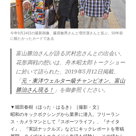
今年9月24日の最新画像、藤原敏男さんと増沢潔さんと並ぶ、50年前
に観たかったカードである
富山勝治さんが語る沢村忠さんとの出会い、
花形満戦の想いは、舟木昭太郎トークショー
に於いて語られた、2019年5月12日掲載、
「
元・東洋ウェルター級チャンピオン、富山
勝治さん現る！
」を御参照ください。
▼堀田春樹（ほった・はるき）［撮影・文］
昭和のキックボクシングから業界に潜入。フリーラン
ス・カメラマンとして『スポーツライフ』、『ナイタ
イ』、『実話ナックルズ』などにキックレポートを寄稿
展開。タイではムエタイジム生活も経験し、その縁から