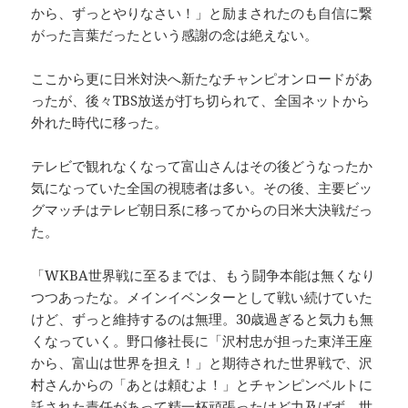
から、ずっとやりなさい！」と励まされたのも自信に繋
がった言葉だったという感謝の念は絶えない。
ここから更に日米対決へ新たなチャンピオンロードがあ
ったが、後々TBS放送が打ち切られて、全国ネットから
外れた時代に移った。
テレビで観れなくなって富山さんはその後どうなったか
気になっていた全国の視聴者は多い。その後、主要ビッ
グマッチはテレビ朝日系に移ってからの日米大決戦だっ
た。
「WKBA世界戦に至るまでは、もう闘争本能は無くなり
つつあったな。メインイベンターとして戦い続けていた
けど、ずっと維持するのは無理。30歳過ぎると気力も無
くなっていく。野口修社長に「沢村忠が担った東洋王座
から、富山は世界を担え！」と期待された世界戦で、沢
村さんからの「あとは頼むよ！」とチャンピンベルトに
託された責任があって精一杯頑張ったけど力及ばず、世