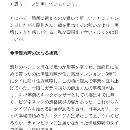
と思う！」と計画しているという。
とにかく一箇所に留まるのが嫌いで新しいことにチャレ
ンジしたがる藤川さん。歳を重ねてその勢いがより一層
増してきた感じがする。私が四国まで付いて歩くのは難
しいが。
◆伊達秀騎の次なる挑戦！
残りのバンコク滞在で幾つか用事を済ませ、最終日に泊
めて貰ったのは伊達秀騎が住む高層マンション。3年前
にタイに移り住み就職し、この頃は個人で事業を立ち上
げていた。一階にガラス張りの伊達くんの事務所があ
り、4～5年前のキックボクサーとしての姿はすでに無
く、ビジネスマンの風格抜群の姿があった。これからム
エタイジムを始める計画があると言う。日本人がムエタ
イの本場で始めるムエタイジムは果たして上手くいくだ
ろうか。チャンピオンには届かなかった伊達秀騎のタイ
での難しい挑戦である。