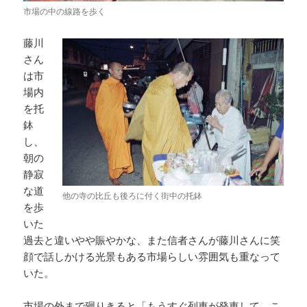
市場の中の線路を歩く
藤川
さん
は市
場内
を托
鉢
し、
朝の
静寂
な道
他の寺の比丘も後ろに付く街中の托鉢
を歩
いた
過去と違いやや賑やかな、また信者さんが藤川さんに笑
顔で話しかける光景もある市場らしい雰囲気も重なって
いた。
市場の外まで廻りきると「もうすぐ列車が発車して、こ