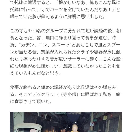
で托鉢に遭遇すると、「懐かしいなあ、俺もこんな風に
托鉢に行って、寺でバーツを空けていたんだなあ！」と
眠っていた脳が蘇えるように鮮明に思い出した。
この寺も4～5名のグループに分かれて短い読経の後、朝
食となった。皆、無口に静まり返って食事が進む。時
折、“カチン、コン、ススーッ”とあちこちで皿とスプー
ンが当たる音、惣菜が入れられたタライや容器が床に触
れたり擦ったりする音が広いサーラーに響く。こんな些
細な現象が妙に懐かしい。意識していなかったことも覚
えているもんだなと思う。
食事が終わると短めの読経があり比丘達はその場を去
る。そこでデックワット（寺小僧）に呼ばれて私も一緒
に食事させて頂いた。