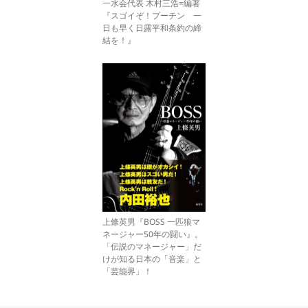
一水会代表 木村三浩=編著
『スゴイぞ！プーチン 一
日も早く日露平和条約の締
結を！』
上條英男『BOSS 一匹狼マ
ネージャー50年の闘い』。
「伝説のマネージャー」だ
けが知る日本の「音楽」と
「芸能界」！