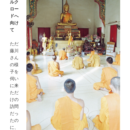
ルク
ロー
ドへ
向け
て
ただ
藤川
さん
の様
子を
伺い
に来
ただ
けの
訪問
だっ
たの
に、