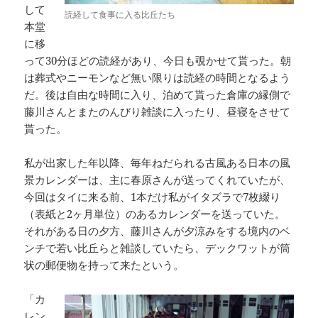
して
読経して食事に入る比丘たち
本堂
に移
って30分ほどの読経があり、今日も覗かせて貰った。朝
は葬式やニーモンなど無い限りは読経の時間となるよう
だ。後は自由な時間に入り、泊めて貰った倉庫の縁側で
藤川さんとまたのんびり雑談に入ったり、昼寝をさせて
貰った。
私が出家した年以降、毎年ねだられる古風ある日本の風
景カレンダーは、主に春原さんが送ってくれていたが、
今回はタイに来る前、1本だけ私がイタズラで7枚綴り
（表紙と2ヶ月単位）のあるカレンダーを送っていた。
それがある日の夕方、藤川さんが夕涼みをする境内のベ
ンチで若い比丘らと雑談していたら、デックワットが筒
状の郵便物を持って来たという。
「カ
レン