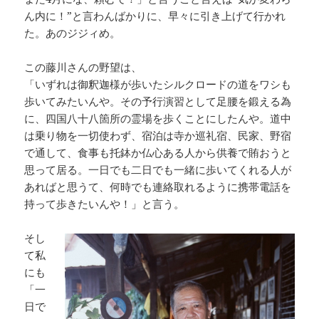
ん内に！”と言わんばかりに、早々に引き上げて行かれ
た。あのジジィめ。
この藤川さんの野望は、
「いずれは御釈迦様が歩いたシルクロードの道をワシも
歩いてみたいんや。その予行演習として足腰を鍛える為
に、四国八十八箇所の霊場を歩くことにしたんや。道中
は乗り物を一切使わず、宿泊は寺か巡礼宿、民家、野宿
で通して、食事も托鉢か仏心ある人から供養で賄おうと
思って居る。一日でも二日でも一緒に歩いてくれる人が
あればと思うて、何時でも連絡取れるように携帯電話を
持って歩きたいんや！」と言う。
そし
て私
にも
「一
日で