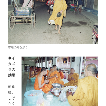
市場の外を歩く
◆イ
タズ
ラの
効果
朝食
後、
しば
らく