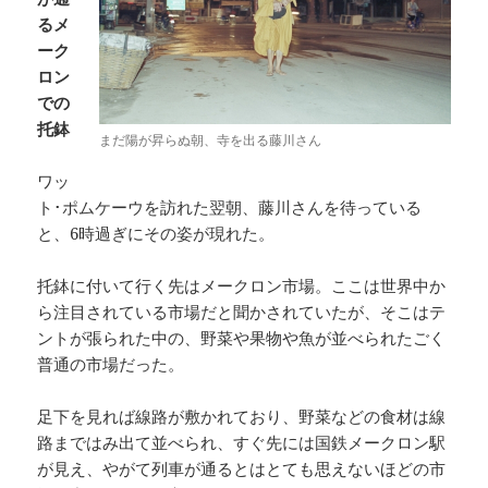
るメ
ーク
ロン
での
托鉢
まだ陽が昇らぬ朝、寺を出る藤川さん
ワッ
ト･ポムケーウを訪れた翌朝、藤川さんを待っている
と、6時過ぎにその姿が現れた。
托鉢に付いて行く先はメークロン市場。ここは世界中か
ら注目されている市場だと聞かされていたが、そこはテ
ントが張られた中の、野菜や果物や魚が並べられたごく
普通の市場だった。
足下を見れば線路が敷かれており、野菜などの食材は線
路まではみ出て並べられ、すぐ先には国鉄メークロン駅
が見え、やがて列車が通るとはとても思えないほどの市