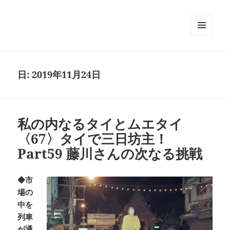
メニュ
ーとウ
ィジェ
ット
日:
2019年11月24日
私の内なるタイとムエタイ
〈67〉タイで三日坊主！
Part59 藤川さんの次なる挑戦
◆市
場の
中を
列車
が通