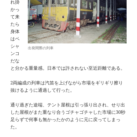
れ掛
かっ
て来
たら
身体
はペ
シャ
出発間際の列車
ンコ
だな
と分かる重量感。日本では許されない至近距離である。
2両編成の列車は汽笛を上げながら市場をギリギリ擦り
抜けるように通過して行った。
通り過ぎた途端、テント屋根は引っ張り出され、せり出
した屋根がまた重なり合うゴチャゴチャした市場に30秒
足らずで何事も無かったかのように元に戻ってしまっ
た。