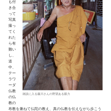
も付
き合
って
写真
撮っ
てく
れた
ら有
難い
し、
道
中、
テー
ラワ
ーダ
仏教
雑談に入る藤川さんの野望ある眼力
の仏
教の
布教を兼ねて仏陀の教え、真の仏教を伝えながら歩こう