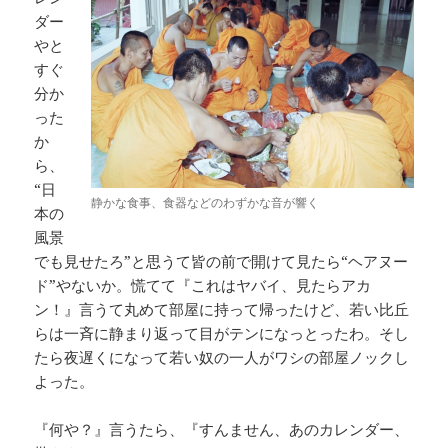
ダー
やと
すぐ
分か
った
か
ら、
“日
静かな食事、食器などのわずかな音が響く
本の
風景
でも見せたろ”と思うて皆の前で開けて見たら“ヘアヌー
ド”やないか。慌てて『これはヤバイ、見たらアカ
ン！』言うて丸めて部屋に持って帰ったけど、若い比丘
らは一斉に静まり返って目がテンになっとったわ。そし
たら夜遅くになって若い奴の一人がワシの部屋ノックし
よった。
『何や？』言うたら、『すんません、あのカレンダー、