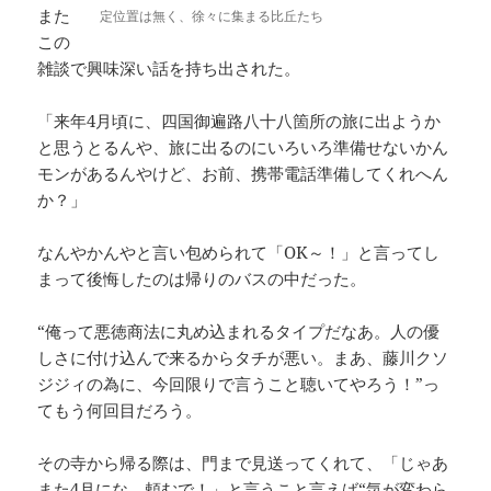
また
定位置は無く、徐々に集まる比丘たち
この
雑談で興味深い話を持ち出された。
「来年4月頃に、四国御遍路八十八箇所の旅に出ようか
と思うとるんや、旅に出るのにいろいろ準備せないかん
モンがあるんやけど、お前、携帯電話準備してくれへん
か？」
なんやかんやと言い包められて「OK～！」と言ってし
まって後悔したのは帰りのバスの中だった。
“俺って悪徳商法に丸め込まれるタイプだなあ。人の優
しさに付け込んで来るからタチが悪い。まあ、藤川クソ
ジジィの為に、今回限りで言うこと聴いてやろう！”っ
てもう何回目だろう。
その寺から帰る際は、門まで見送ってくれて、「じゃあ
また4月にな、頼むで！」と言うこと言えば“気が変わら