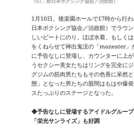
1ST」新日本ボクシング協会／治政館）
1月10日、後楽園ホールで17時から行われた
日本ボクシング協会／治政館）でラウン
しいビートにのり、ほぼ水着、もしくは
をくねらせて神出鬼没の「maneate
に予告なしに登場し、カウンターに上が
うセクシー美女たちはリングを完全にジ
グジムの筋肉男たちもその色香に呆然と
態」となった男たちの股間はもはや爆発
スたっぷりのステージとなった。
◆予告なしに登場するアイドルグループ「
「栄光サンライズ」も好調