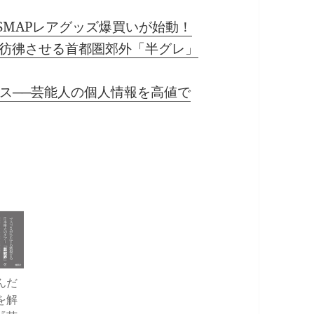
SMAPレアグッズ爆買いが始動！
を彷彿させる首都圏郊外「半グレ」
ス──芸能人の個人情報を高値で
んだ
を解