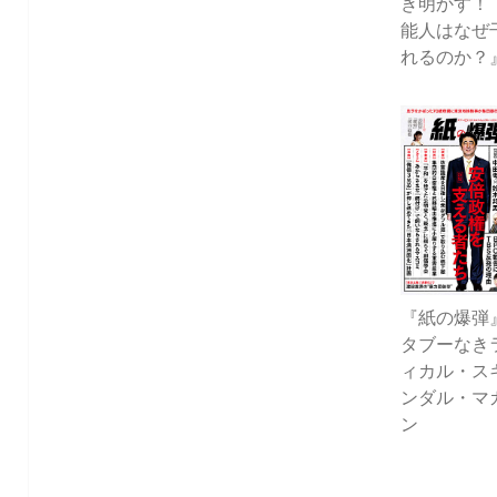
き明かす！
能人はなぜ
れるのか？
『紙の爆弾
タブーなき
ィカル・ス
ンダル・マ
ン