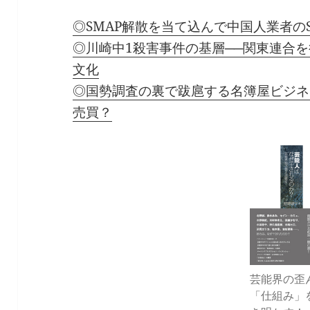
◎SMAP解散を当て込んで中国人業者の
◎川崎中1殺害事件の基層──関東連合
文化
◎国勢調査の裏で跋扈する名簿屋ビジネ
売買？
芸能界の歪
「仕組み」