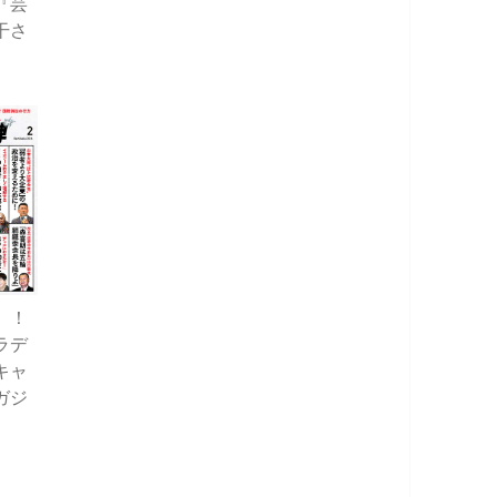
『芸
干さ
』
』！
ラデ
キャ
ガジ