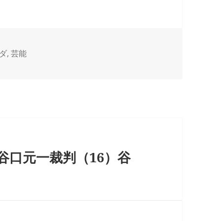
ダ
,
芸能
谷口元一裁判（16）谷