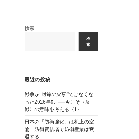
検索
検
索
最近の投稿
戦争が‟対岸の火事“ではなくな
った2026年8月──今こそ〈反
戦〉の意味を考える〈1〉
日本の「防衛強化」は机上の空
論 防衛費倍増で防衛産業は衰
退する