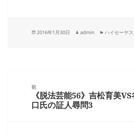
投
作
カ
2016年1月30日
admin
ハイセーヤス
稿
成
テ
日:
者
ゴ
リ
ー
投
稿
前
《脱法芸能56》吉松育美VS
ナ
前
口氏の証人尋問3
ビ
の
ゲ
投
ー
稿:
シ