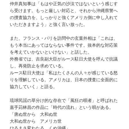
仲井真知事は「もはや正気の沙汰ではないという感じす
ら受けます。もっと厳しい対応と、それから沖縄県警へ
の捜査協力を、しっかりと強くアメリカ側に申し入れて
いただきますよう」と強く言い放った。
また、フランス・パリを訪問中の玄葉外相は「これは、
もう本当にあってはならない事件です。抜本的な対応策
を考えていかないといけない」と話した。
外務省では、吉良副大臣がルース駐日大使を呼んで抗議
し、再発防止を求めている。
ルース駐日大使は「私はたくさんの人々が感じている怒
りを理解している。アメリカは、日本の捜査に全面的に
協力していく」と語る。
琉球民謡の草分け的な存在で「風狂の唄者」と呼ばれた
嘉手苅林昌の作品に「時代の流れ」という唄がある。
「唐ぬ世から 大和ぬ世
大和ぬ世から アメリカ世
ひるまさ変わたる くぬ沖縄」