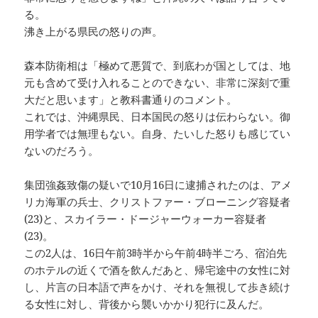
る。
沸き上がる県民の怒りの声。
森本防衛相は「極めて悪質で、到底わが国としては、地
元も含めて受け入れることのできない、非常に深刻で重
大だと思います」と教科書通りのコメント。
これでは、沖縄県民、日本国民の怒りは伝わらない。御
用学者では無理もない。自身、たいした怒りも感じてい
ないのだろう。
集団強姦致傷の疑いで10月16日に逮捕されたのは、アメ
リカ海軍の兵士、クリストファー・ブローニング容疑者
(23)と、スカイラー・ドージャーウォーカー容疑者
(23)。
この2人は、16日午前3時半から午前4時半ごろ、宿泊先
のホテルの近くで酒を飲んだあと、帰宅途中の女性に対
し、片言の日本語で声をかけ、それを無視して歩き続け
る女性に対し、背後から襲いかかり犯行に及んだ。