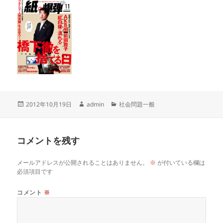
投
作
カ
2012年10月19日
admin
社会問題一般
稿
成
テ
日:
者
ゴ
リ
コメントを残す
ー
メールアドレスが公開されることはありません。
※
が付いている欄は
必須項目です
コメント
※