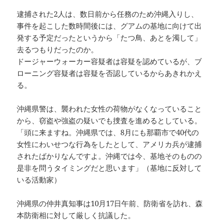
逮捕された2人は、数日前から任務のため沖縄入りし、
事件を起こした数時間後には、グアムの基地に向けて出
発する予定だったというから「たつ鳥、あとを濁して」
去るつもりだったのか。
ドージャーウォーカー容疑者は容疑を認めているが、ブ
ローニング容疑者は容疑を否認しているからあきれかえ
る。
沖縄県警は、襲われた女性の荷物がなくなっていること
から、窃盗や強盗の疑いでも捜査を進めるとしている。
「頭に来ますね。沖縄県では、8月にも那覇市で40代の
女性にわいせつな行為をしたとして、アメリカ兵が逮捕
されたばかりなんですよ。沖縄では今、基地そのものの
是非を問うタイミングだと思います」（基地に反対して
いる活動家）
沖縄県の仲井真知事は10月17日午前、防衛省を訪れ、森
本防衛相に対して厳しく抗議した。