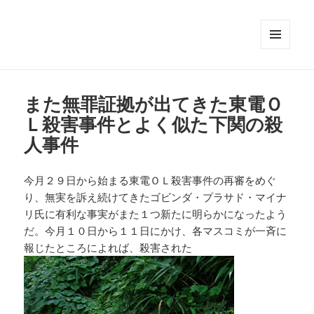
メニュ
ーとウ
ィジェ
ット
また無罪証拠が出てきた東電Ｏ
Ｌ殺害事件とよく似た下関の殺
人事件
今月２９日から始まる東電ＯＬ殺害事件の再審をめぐ
り、無実を訴え続けてきたゴビンダ・プラサド・マイナ
リ氏に有利な事実がまた１つ新たに明らかになったよう
だ。今月１０日から１１日にかけ、各マスコミが一斉に
報じたところによれば、殺害された