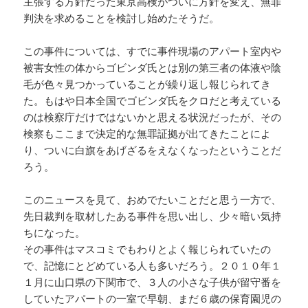
主張する方針だった東京高検がついに方針を変え、無罪
判決を求めることを検討し始めたそうだ。
この事件については、すでに事件現場のアパート室内や
被害女性の体からゴビンダ氏とは別の第三者の体液や陰
毛が色々見つかっていることが繰り返し報じられてき
た。もはや日本全国でゴビンダ氏をクロだと考えている
のは検察庁だけではないかと思える状況だったが、その
検察もここまで決定的な無罪証拠が出てきたことによ
り、ついに白旗をあげざるをえなくなったということだ
ろう。
このニュースを見て、おめでたいことだと思う一方で、
先日裁判を取材したある事件を思い出し、少々暗い気持
ちになった。
その事件はマスコミでもわりとよく報じられていたの
で、記憶にとどめている人も多いだろう。２０１０年１
１月に山口県の下関市で、３人の小さな子供が留守番を
していたアパートの一室で早朝、まだ６歳の保育園児の