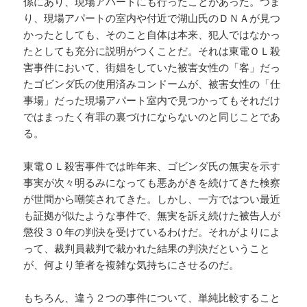
係にあり、現場アパートにも行ったことがあった。つま
り、現場アパートの室内や付近で湖山氏のＤＮＡが見つ
かったとしても、そのこと自体は本来、犯人ではなかっ
たとしても充分に説明がつくことだ。それは東電ＯＬ殺
害事件において、街娼をしていた被害女性の「客」だっ
たゴビンダ氏の使用済みコンドームが、被害女性の「仕
事場」だった現場アパート室内で見つかってもそれだけ
ではまったく有罪の裏づけにならないのと同じことであ
る。
東電ＯＬ殺害事件では昨年来、ゴビンダ氏の無実を示す
事実が次々明るみになっても悪あがきを続けてきた検察
が世間から嘲笑されてきた。しかし、一方ではつい最近
も証拠が似たような事件で、無実を訴え続けた被告人が
懲役３０年の判決を受けているわけだ。それがよりによ
って、裁判員裁判で裁かれた結果の判決だということ
が、何より筆者を複雑な気持ちにさせるのだ。
もちろん、違う２つの事件について、単純比較すること