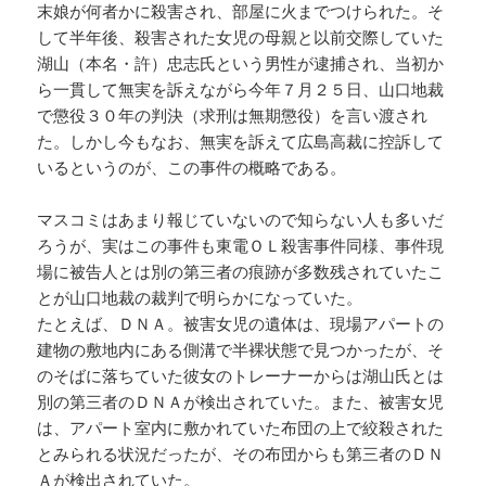
末娘が何者かに殺害され、部屋に火までつけられた。そ
して半年後、殺害された女児の母親と以前交際していた
湖山（本名・許）忠志氏という男性が逮捕され、当初か
ら一貫して無実を訴えながら今年７月２５日、山口地裁
で懲役３０年の判決（求刑は無期懲役）を言い渡され
た。しかし今もなお、無実を訴えて広島高裁に控訴して
いるというのが、この事件の概略である。
マスコミはあまり報じていないので知らない人も多いだ
ろうが、実はこの事件も東電ＯＬ殺害事件同様、事件現
場に被告人とは別の第三者の痕跡が多数残されていたこ
とが山口地裁の裁判で明らかになっていた。
たとえば、ＤＮＡ。被害女児の遺体は、現場アパートの
建物の敷地内にある側溝で半裸状態で見つかったが、そ
のそばに落ちていた彼女のトレーナーからは湖山氏とは
別の第三者のＤＮＡが検出されていた。また、被害女児
は、アパート室内に敷かれていた布団の上で絞殺された
とみられる状況だったが、その布団からも第三者のＤＮ
Ａが検出されていた。