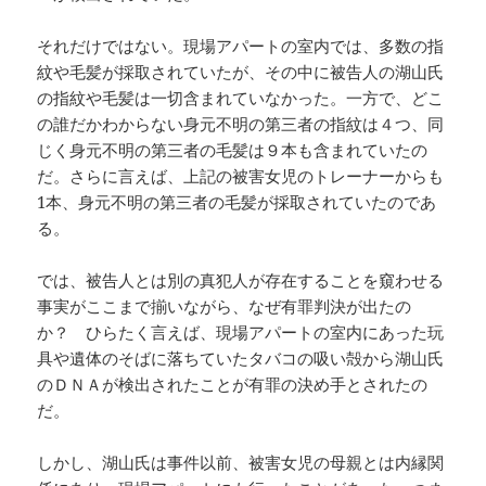
それだけではない。現場アパートの室内では、多数の指
紋や毛髪が採取されていたが、その中に被告人の湖山氏
の指紋や毛髪は一切含まれていなかった。一方で、どこ
の誰だかわからない身元不明の第三者の指紋は４つ、同
じく身元不明の第三者の毛髪は９本も含まれていたの
だ。さらに言えば、上記の被害女児のトレーナーからも
1本、身元不明の第三者の毛髪が採取されていたのであ
る。
では、被告人とは別の真犯人が存在することを窺わせる
事実がここまで揃いながら、なぜ有罪判決が出たの
か？ ひらたく言えば、現場アパートの室内にあった玩
具や遺体のそばに落ちていたタバコの吸い殻から湖山氏
のＤＮＡが検出されたことが有罪の決め手とされたの
だ。
しかし、湖山氏は事件以前、被害女児の母親とは内縁関