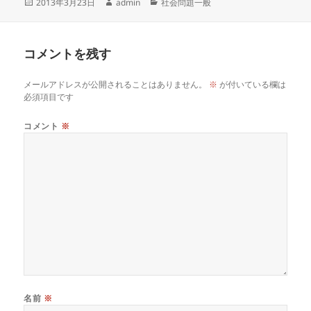
投
作
カ
2013年3月23日
admin
社会問題一般
稿
成
テ
日:
者
ゴ
リ
コメントを残す
ー
メールアドレスが公開されることはありません。
※
が付いている欄は
必須項目です
コメント
※
名前
※