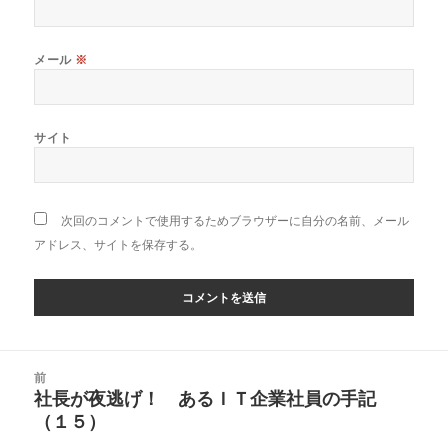
メール
※
サイト
次回のコメントで使用するためブラウザーに自分の名前、メール
アドレス、サイトを保存する。
投
前
稿
社長が夜逃げ！ あるＩＴ企業社員の手記
前
ナ
（１５）
の
ビ
投