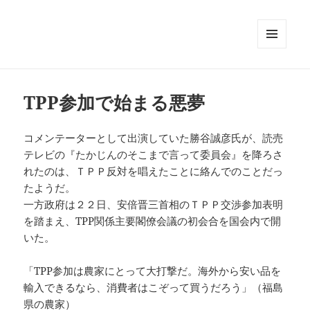
メニュ
ーとウ
ィジェ
ット
TPP参加で始まる悪夢
コメンテーターとして出演していた勝谷誠彦氏が、読売
テレビの『たかじんのそこまで言って委員会』を降ろさ
れたのは、ＴＰＰ反対を唱えたことに絡んでのことだっ
たようだ。
一方政府は２２日、安倍晋三首相のＴＰＰ交渉参加表明
を踏まえ、TPP関係主要閣僚会議の初会合を国会内で開
いた。
「TPP参加は農家にとって大打撃だ。海外から安い品を
輸入できるなら、消費者はこぞって買うだろう」（福島
県の農家）