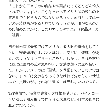
「これからアメリカの食品や医薬品だってどんどん輸入
されていくはずだ。こうなったらアメリカ産の製品の不
買運動でも起きるのではないだろうか。政府としては一
定の経済効果があると見ているようだが、誰がなんのた
めに始めたのかね、このTPPってやつは」（食品メーカ
ー社員）
初の日米首脳会談ではアメリカに最大限の譲歩をしても
らい、安倍総理がオバマ大統領に、交渉に「聖域」があ
るかのようなリップサービスをた。しかし、それを材料
に総理は国内の反対派を抑え、交渉参加への道を拓い
た。しかしアメリカは「聖域」を保証しているわけでは
ない。すべては交渉をやってみなければ分からない仕組
みで、交渉力がなければ「聖域」は守れないのである。
TPP参加で、漁業や農業が大打撃を受ける。バイオコー
ンや遺伝子組み換えで作られた大豆などが日本の食卓に
並ぶのだろうか。