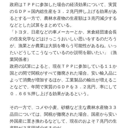
政府はＴＰＰに参加した場合の経済効果について、実質
のＧＤＰ＝国内総生産を３．２兆円押し上げる効果があ
るとする一方で、農林水産物の生産額は３兆円減少する
などとした試算をまとめている。
「トヨタ、日産などの車メーカーとか、米倉経団連会長
の住友化学などはけっこうおいしい思いをするのだろう
が、漁業とか農業は大損を喰らう可能性があるね。いっ
たいどうしてこうなっているのか説明を願いたい」（漁
業関係者）
政府の試算によると、現在ＴＰＰに参加している１１か
国との間で関税がすべて撤廃された場合、安い輸入品に
よって消費が増加するほか、工業製品の輸出が増えるこ
となどで、年間で実質のＧＤＰを３．２兆円、率にして
０．６６％押し上げる効果があるという。
その一方で、コメや小麦、砂糖など主な農林水産物３３
品目については、関税が撤廃された場合、国産から安い
外国産に置き換わるなどして、現在のおよそ７兆円の生
産額が３兆円減少するのだ。