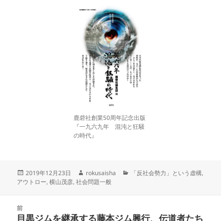
鹿砦社創業50周年記念出版
『一九六九年 混沌と狂騒
の時代』
投
作
カ
2019年12月23日
rokusaisha
「反社会勢力」という虚構
,
稿
成
テ
アウトロー
,
横山茂彦
,
社会問題一般
日:
者
ゴ
リ
投
ー
前
稿
目黒ジムを継承する藤本ジム興行、伝道者たち
前