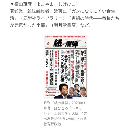
▼横山茂彦（よこやま しげひこ）
著述業、雑誌編集者。近著に『ガンになりにくい食生
活』（鹿砦社ライブラリー）『男組の時代――番長たち
が元気だった季節』（明月堂書店）など。
月刊『紙の爆弾』2020年1
月号 はびこる「ベネッ
セ」「上智大学」人脈 “ア
ベ友政治”の食い物にされる
教育行政他