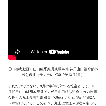
◎［参考動画］山口組系組員銃撃事件 神戸山口組幹部の
男を逮捕（サンテレビ2019年12月4日）
それだけではない。8月の事件に対する報復として、10
月10日に山健組本部前で六代目山口組弘道会（竹内照明
会長）の丸山俊夫幹部組員（68歳）が、山健組幹部2人
を射殺している。このとき、丸山は報道関係者を装って