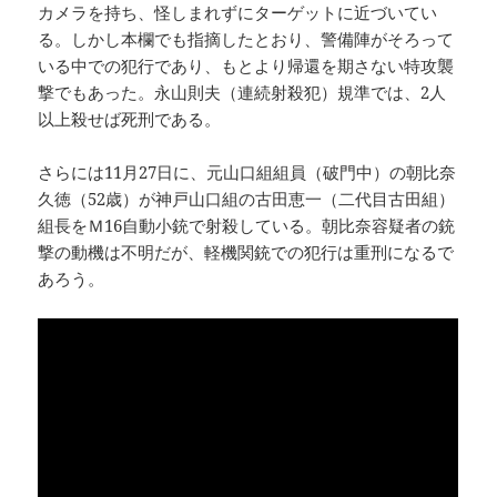
カメラを持ち、怪しまれずにターゲットに近づいてい
る。しかし本欄でも指摘したとおり、警備陣がそろって
いる中での犯行であり、もとより帰還を期さない特攻襲
撃でもあった。永山則夫（連続射殺犯）規準では、2人
以上殺せば死刑である。
さらには11月27日に、元山口組組員（破門中）の朝比奈
久徳（52歳）が神戸山口組の古田恵一（二代目古田組）
組長をＭ16自動小銃で射殺している。朝比奈容疑者の銃
撃の動機は不明だが、軽機関銃での犯行は重刑になるで
あろう。