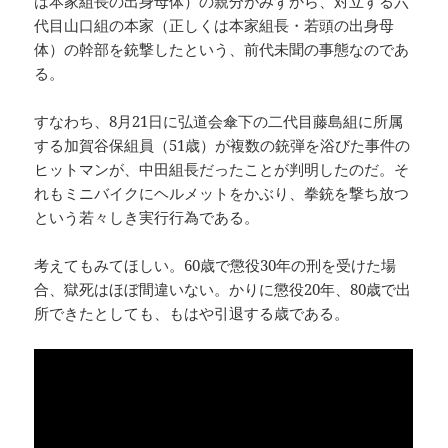
は本家組長の出身母体）の親分がみずから、対立する六
代目山口組の本家（正しくは本家組長・若頭の出身母
体）の幹部を銃撃したという、前代未聞の事態なのであ
る。
すなわち、8月21日に弘道会傘下の二代目藤島組に所属
する加賀谷保組員（51歳）が複数の銃弾を浴びた事件の
ヒットマンが、中田組長だったことが判明したのだ。そ
れもミニバイクにヘルメットをかぶり、拳銃を撃ち放つ
という若々しき実行行為である。
考えてもみてほしい。60歳で懲役30年の刑を受けた場
合、獄死はほぼ間違いない。かりに懲役20年、80歳で出
所できたとしても、もはや引退する歳である。