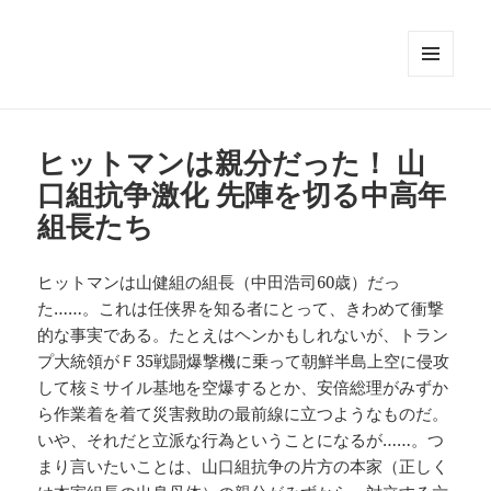
メニュ
ーとウ
ィジェ
ット
ヒットマンは親分だった！ 山
口組抗争激化 先陣を切る中高年
組長たち
ヒットマンは山健組の組長（中田浩司60歳）だっ
た……。これは任侠界を知る者にとって、きわめて衝撃
的な事実である。たとえはヘンかもしれないが、トラン
プ大統領がＦ35戦闘爆撃機に乗って朝鮮半島上空に侵攻
して核ミサイル基地を空爆するとか、安倍総理がみずか
ら作業着を着て災害救助の最前線に立つようなものだ。
いや、それだと立派な行為ということになるが……。つ
まり言いたいことは、山口組抗争の片方の本家（正しく