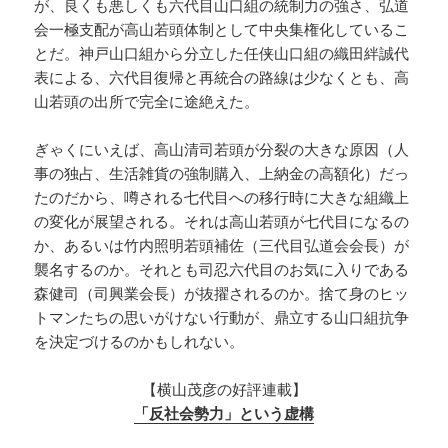
が、良くも悪しくも六代目山口組の統制力の強さ、弘道
会一極支配が高山若頭体制として中央集権化しているこ
とだ。神戸山口組から分立した任侠山口組の織田絆誠代
表による、六代目復帰と再統合の路線は少なくとも、高
山若頭の出所で完全に途絶えた。
ぎゃくにいえば、高山清司若頭が分裂の大きな原因（人
事の独占、生活雑貨の強制購入、上納金の高額化）だっ
たのだから、噂される七代目への移行時に大きな組織上
の変化が展望される。それは高山若頭が七代目になるの
か、あるいは竹内照明若頭補佐（三代目弘道会会長）が
襲名するのか。それとも司忍六代目のお気に入りである
森健司（司興業会長）が抜擢されるのか。捨て身のヒッ
トマンたちの思いがけない行動が、鼎立する山口組抗争
を決定づけるのかもしれない。
【横山茂彦の好評連載】
「反社会勢力」という虚構