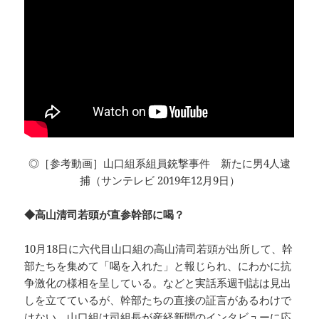
◎［参考動画］山口組系組員銃撃事件 新たに男4人逮
捕（サンテレビ 2019年12月9日）
◆高山清司若頭が直参幹部に喝？
10月18日に六代目山口組の高山清司若頭が出所して、幹
部たちを集めて「喝を入れた」と報じられ、にわかに抗
争激化の様相を呈している。などと実話系週刊誌は見出
しを立てているが、幹部たちの直接の証言があるわけで
はない。山口組は司組長が産経新聞のインタビューに応