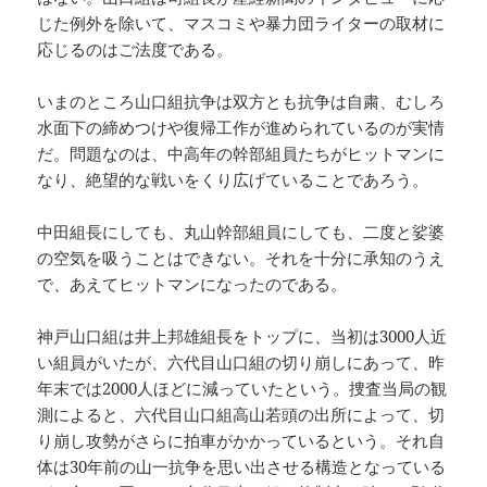
じた例外を除いて、マスコミや暴力団ライターの取材に
応じるのはご法度である。
いまのところ山口組抗争は双方とも抗争は自粛、むしろ
水面下の締めつけや復帰工作が進められているのが実情
だ。問題なのは、中高年の幹部組員たちがヒットマンに
なり、絶望的な戦いをくり広げていることであろう。
中田組長にしても、丸山幹部組員にしても、二度と娑婆
の空気を吸うことはできない。それを十分に承知のうえ
で、あえてヒットマンになったのである。
神戸山口組は井上邦雄組長をトップに、当初は3000人近
い組員がいたが、六代目山口組の切り崩しにあって、昨
年末では2000人ほどに減っていたという。捜査当局の観
測によると、六代目山口組高山若頭の出所によって、切
り崩し攻勢がさらに拍車がかかっているという。それ自
体は30年前の山一抗争を思い出させる構造となっている